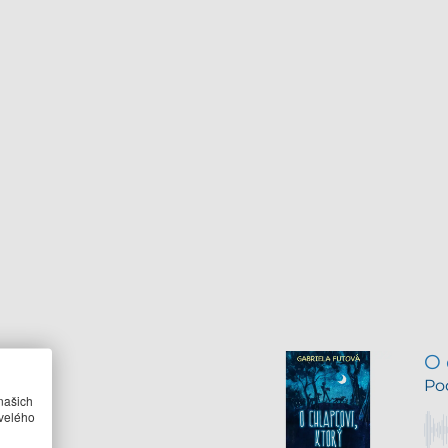
našich
velého