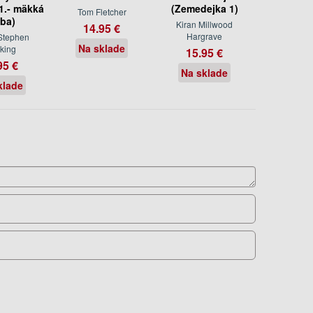
1.- mäkká
(Zemedejka 1)
Tom Fletcher
ba)
Kiran Millwood
14.95 €
Hargrave
Stephen
Na sklade
king
15.95 €
95 €
Na sklade
klade