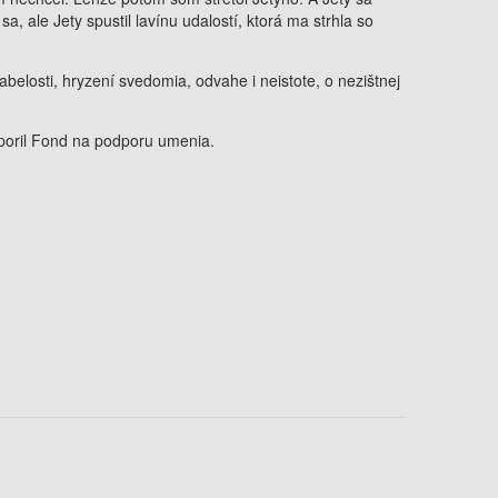
a, ale Jety spustil lavínu udalostí, ktorá ma strhla so
babelosti, hryzení svedomia, odvahe i neistote, o nezištnej
dporil Fond na podporu umenia.