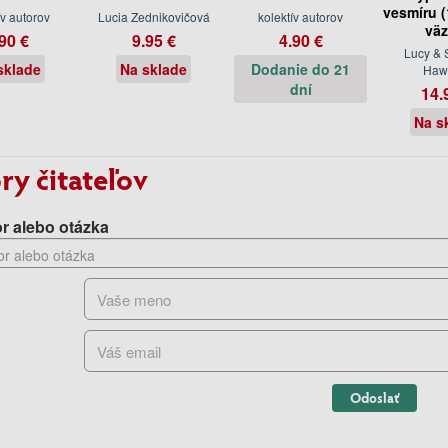
vesmíru (
ív autorov
Lucia Zednikovičová
kolektív autorov
väz
90 €
9.95 €
4.90 €
Lucy & 
sklade
Na sklade
Dodanie do 21
Haw
dní
14.
Na s
ry čitateľov
r alebo otázka
Odoslať