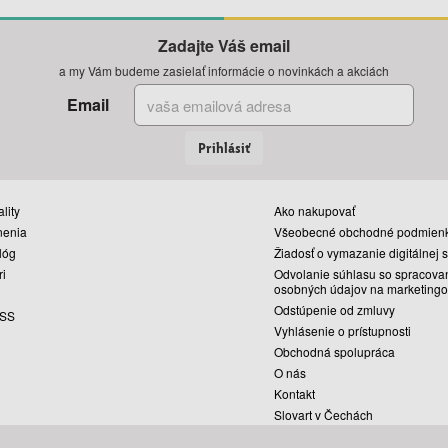
Zadajte Váš email
a my Vám budeme zasielať informácie o novinkách a akciách
Email
Prihlásiť
lity
Ako nakupovať
nenia
Všeobecné obchodné podmien
lóg
Žiadosť o vymazanie digitálnej 
ri
Odvolanie súhlasu so spracova
osobných údajov na marketingo
Odstúpenie od zmluvy
SS
Vyhlásenie o prístupnosti
Obchodná spolupráca
O nás
Kontakt
Slovart v Čechách