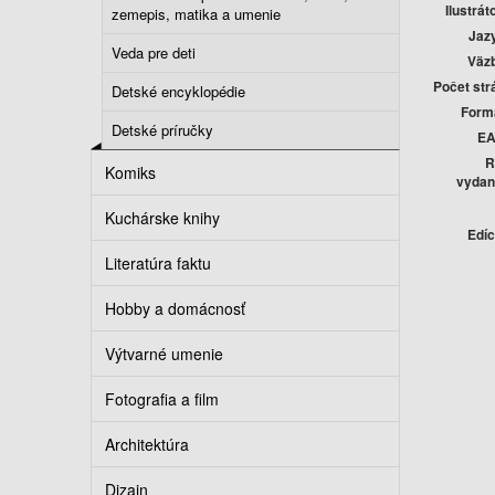
Ilustráto
zemepis, matika a umenie
Jaz
Veda pre deti
Väz
Počet str
Detské encyklopédie
Form
Detské príručky
E
R
Komiks
vydan
Kuchárske knihy
Edíc
Literatúra faktu
Hobby a domácnosť
Výtvarné umenie
Fotografia a film
Architektúra
Dizajn