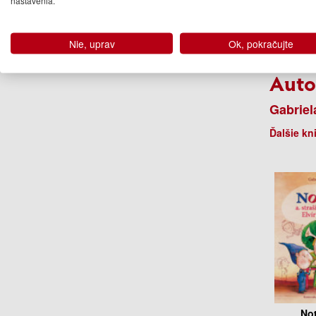
nastavenia.
Nie, uprav
Ok, pokračujte
Auto
Gabriel
Ďalšie kn
Not