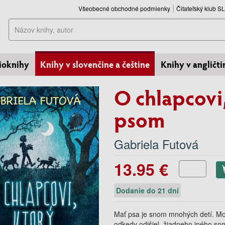
Všeobecné obchodné podmienky
Čitateľský klub 
Hľadať
ioknihy
Knihy v slovenčine a češtine
Knihy v angličti
O chlapcovi
psom
Gabriela Futová
13.95 €
Dodanie do 21 dní
Mať psa je snom mnohých detí. Moj
odkedy odišiel, žiadneho iného so