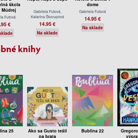
elná škola
dome
y Múdrej
Gabriela Futová,
Gabriela Futová
Katarína Škorupová
la Futová
14.95 €
14.95 €
.95 €
Na sklade
Na sklade
sklade
bné knihy
lina 25
Ako sa Gusto tešil
Bublina 22
Gregoro
na brata
výpra