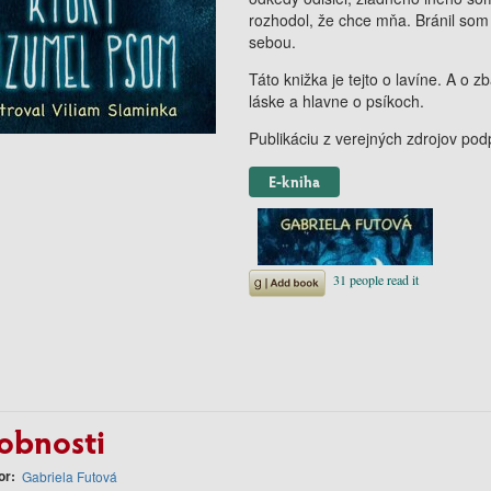
rozhodol, že chce mňa. Bránil som s
sebou.
Táto knižka je tejto o lavíne. A o z
láske a hlavne o psíkoch.
Publikáciu z verejných zdrojov po
E-kniha
obnosti
or
Gabriela Futová