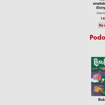
strašid
Elvír
Gabrie
14
Na 
Podo
Bub