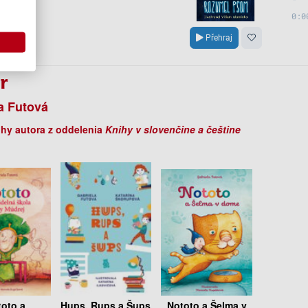
r
a Futová
ihy autora z oddelenia
Knihy v slovenčine a češtine
oto a
Hups, Rups a Šups
Nototo a Šelma v