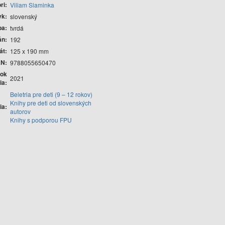
ri
Viliam Slaminka
yk
slovenský
ba
tvrdá
án
192
át
125 x 190 mm
AN
9788055650470
ok
2021
ia
Beletria pre deti (9 – 12 rokov)
Knihy pre deti od slovenských
ia
autorov
Knihy s podporou FPU