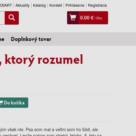
SLOVART
Aktuality
Katalóg
Kontakt
Prihlásenie
Registrácia
0.00 €
/
0
ks
ne
Doplnkový tovar
, ktorý rozumel
Do košíka
ím však nie. Psa som mal a veľmi som ho ľúbil, ale
m nechcel. Lenže potom som stretol Jetyho. A Jety sa