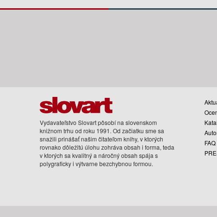
Aktua
Oce
Vydavateľstvo Slovart pôsobí na slovenskom
Kata
knižnom trhu od roku 1991. Od začiatku sme sa
Auto
snažili prinášať našim čitateľom knihy, v ktorých
FAQ
rovnako dôležitú úlohu zohráva obsah i forma, teda
PRE
v ktorých sa kvalitný a náročný obsah spája s
polygraficky i výtvarne bezchybnou formou.