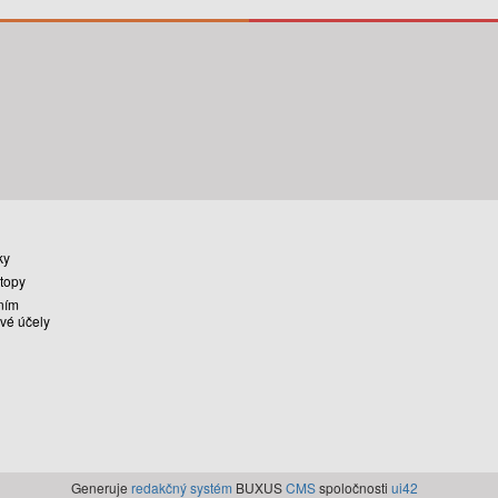
ky
stopy
ním
vé účely
Generuje
redakčný systém
BUXUS
CMS
spoločnosti
ui42