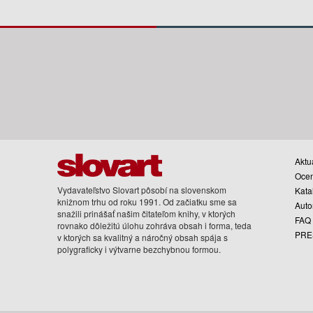
Aktua
Oce
Vydavateľstvo Slovart pôsobí na slovenskom
Kata
knižnom trhu od roku 1991. Od začiatku sme sa
Auto
snažili prinášať našim čitateľom knihy, v ktorých
FAQ
rovnako dôležitú úlohu zohráva obsah i forma, teda
PRE
v ktorých sa kvalitný a náročný obsah spája s
polygraficky i výtvarne bezchybnou formou.