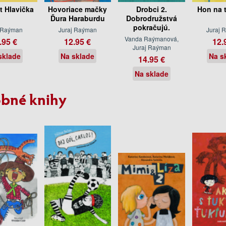
t Hlavička
Hovoriace mačky
Drobci 2.
Hon na 
Ďura Haraburdu
Dobrodružstvá
pokračujú.
j Raýman
Juraj Raýman
Juraj 
Vanda Raýmanová,
.95 €
12.95 €
12.
Juraj Raýman
sklade
Na sklade
Na s
14.95 €
Na sklade
bné knihy