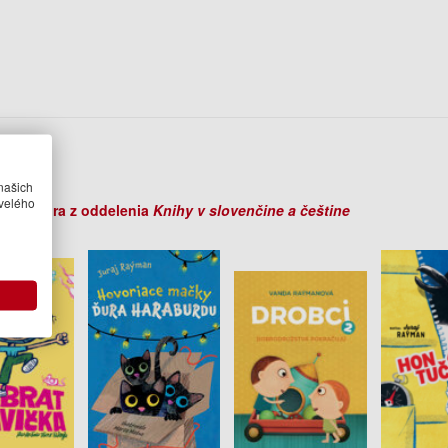
r
Raýman
našich
velého
ihy autora z oddelenia
Knihy v slovenčine a češtine