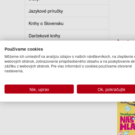
Jazykové príručky
Knihy o Slovensku
Darčekové knihy
Auto
Kalendáre a diáre
Používame cookies
Juraj 
Môžeme ich umiestniť na analýzu údajov o našich návštevníkoch, na zlepšenie 
Knihy v cudzom jazyku
webových stránok, zobrazovanie prispôsobeného obsahu a na poskytovanie sk
Ďalšie kn
zážitku z webových stránok. Pre viac informácií o cookies používame otvorené
nastavenia.
Nie, uprav
Ok, pokračujte