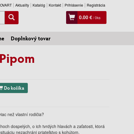
SLOVART
Aktuality
Katalóg
Kontakt
Prihlásenie
Registrácia
0.00 €
/
0
ks
ne
Doplnkový tovar
 Pipom
Do košíka
viac než vlastní rodičia?
hoch dospelých, o ich tvrdých hlavách a zaťatosti, ktorá
situáciu nezachráni priateľstvo s kohútom.