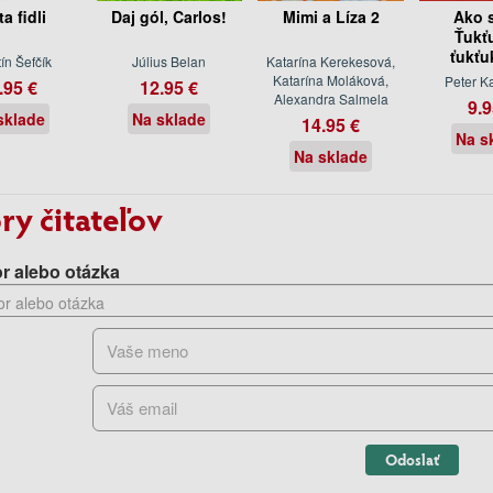
a fidli
Daj gól, Carlos!
Mimi a Líza 2
Ako 
Ťukť
ťukťu
ín Šefčík
Július Belan
Katarína Kerekesová,
Katarína Moláková,
Peter K
.95 €
12.95 €
Alexandra Salmela
9.9
sklade
Na sklade
14.95 €
Na s
Na sklade
ry čitateľov
r alebo otázka
Odoslať