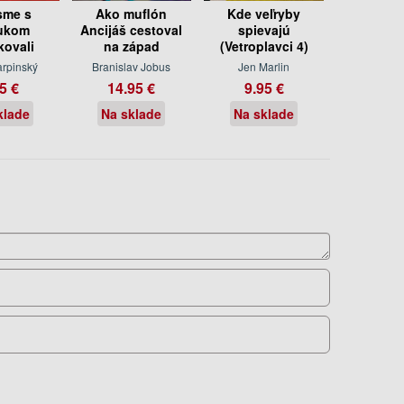
sme s
Ako muflón
Kde veľryby
ukom
Ancijáš cestoval
spievajú
kovali
na západ
(Vetroplavci 4)
arpinský
Branislav Jobus
Jen Marlin
5 €
14.95 €
9.95 €
klade
Na sklade
Na sklade