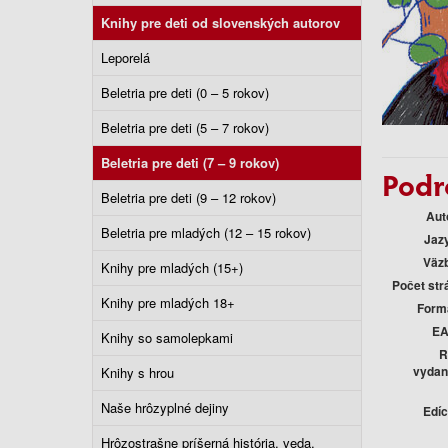
Knihy pre deti od slovenských autorov
Leporelá
Beletria pre deti (0 – 5 rokov)
Beletria pre deti (5 – 7 rokov)
Beletria pre deti (7 – 9 rokov)
Podr
Beletria pre deti (9 – 12 rokov)
Aut
Beletria pre mladých (12 – 15 rokov)
Jaz
Väz
Knihy pre mladých (15+)
Počet str
Knihy pre mladých 18+
Form
E
Knihy so samolepkami
R
vydan
Knihy s hrou
Naše hrôzyplné dejiny
Edíc
Hrôzostrašne príšerná história, veda,