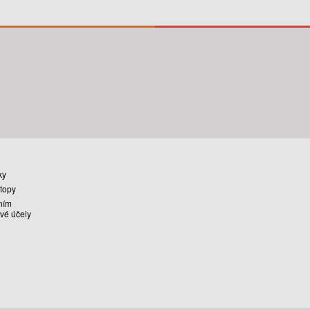
ky
stopy
ním
vé účely