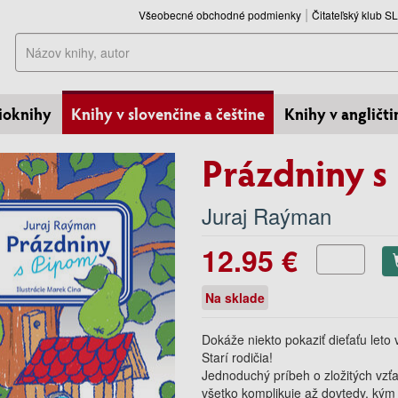
Všeobecné obchodné podmienky
Čitateľský klub 
Hľadať
ioknihy
Knihy v slovenčine a češtine
Knihy v angličti
Prázdniny s
Juraj Raýman
12.95 €
Na sklade
Dokáže niekto pokaziť dieťaťu leto 
Starí rodičia!
Jednoduchý príbeh o zložitých vzťa
všetko komplikuje až dovtedy, kým 