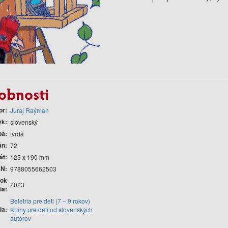
obnosti
or
Juraj Raýman
yk
slovenský
ba
tvrdá
án
72
át
125 x 190 mm
AN
9788055662503
ok
2023
ia
Beletria pre deti (7 – 9 rokov)
ia
Knihy pre deti od slovenských
autorov