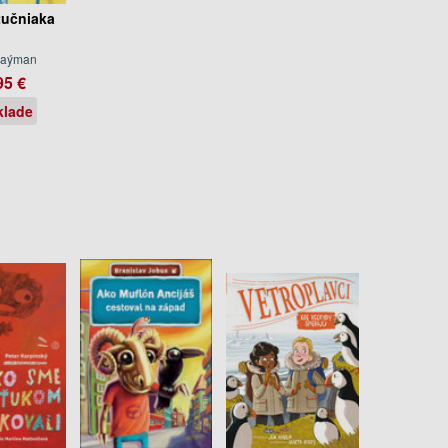
tučniaka
Raýman
95 €
klade