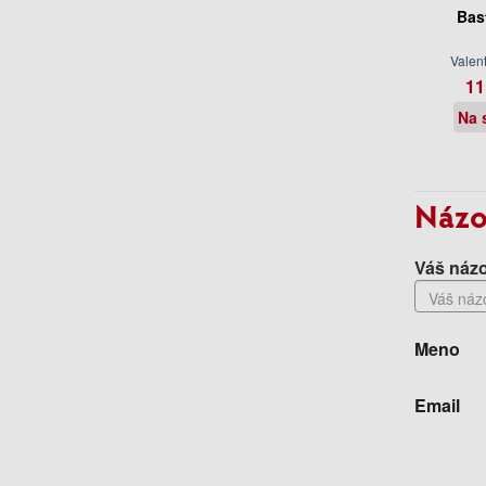
Bast
Valent
11
Na 
Názo
Váš názo
Meno
Email