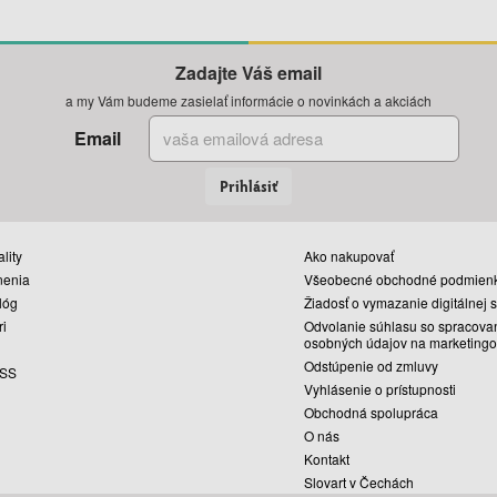
Zadajte Váš email
a my Vám budeme zasielať informácie o novinkách a akciách
Email
Prihlásiť
lity
Ako nakupovať
nenia
Všeobecné obchodné podmien
lóg
Žiadosť o vymazanie digitálnej 
ri
Odvolanie súhlasu so spracova
osobných údajov na marketingo
Odstúpenie od zmluvy
SS
Vyhlásenie o prístupnosti
Obchodná spolupráca
O nás
Kontakt
Slovart v Čechách