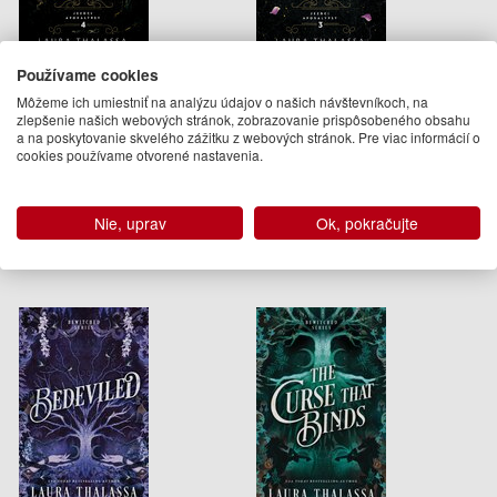
Smrt (Jezdci apokalypsy 4)
Hlad (Jezdci apokalypsy 3)
Používame cookies
Môžeme ich umiestniť na analýzu údajov o našich návštevníkoch, na
Laura Thalassa
Laura Thalassa
zlepšenie našich webových stránok, zobrazovanie prispôsobeného obsahu
a na poskytovanie skvelého zážitku z webových stránok. Pre viac informácií o
18.95 €
18.95 €
cookies používame otvorené nastavenia.
Na sklade
Na sklade
Nie, uprav
Ok, pokračujte
Ďalšie knihy autora z oddelenia
Knihy v angličtine