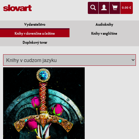
0.00 €
Vydavateľstvo
Audioknihy
Knihy v slovenčine a češtine
Knihy v angličtine
Doplnkový tovar