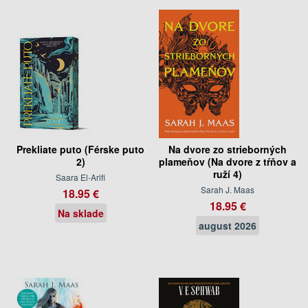
Prekliate puto (Férske puto
Na dvore zo strieborných
2)
plameňov (Na dvore z tŕňov a
ruží 4)
Saara El-Arifi
Sarah J. Maas
18.95 €
18.95 €
Na sklade
august 2026