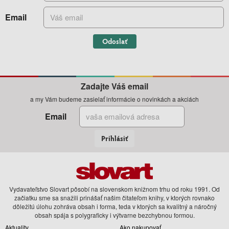
Email
Odoslať
Zadajte Váš email
a my Vám budeme zasielať informácie o novinkách a akciách
Email
Prihlásiť
Vydavateľstvo Slovart pôsobí na slovenskom knižnom trhu od roku 1991. Od
začiatku sme sa snažili prinášať našim čitateľom knihy, v ktorých rovnako
dôležitú úlohu zohráva obsah i forma, teda v ktorých sa kvalitný a náročný
obsah spája s polygraficky i výtvarne bezchybnou formou.
Aktuality
Ako nakupovať