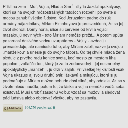
Prišli na zem - Mor, Vojna, Hlad a Smrť - štyria Jazdci apokalypsy,
ktorí sa na svojich hrôzostrašných tátošoch rozbehli po svete s
mocou zahubiť všetko ľudstvo. Keď Jeruzalem padne do rúk
armády nájazdníkov, Miriam Elmahdyová je presvedčená, že sa jej
život skončil. Domy horia, ulice sú červené od krvi a vojaci
masakrujú nevinných - toto Miriam nemôže prežiť... A potom upúta
pozornosť desivého vodcu uzurpátorov - Vojny. Jazdec ju
prenasleduje, ale namiesto toho, aby Miriam zabil, nazve ju svojou
„manželkou" a unesie ju do svojho tábora. Od tej chvíle mladá žena
sleduje z prvého radu koniec sveta, keď mesto za mestom líha
popolom, zatiaľ čo ten, ktorý je za to zodpovedný - jej nesmrteľný
apokalyptický „manžel" -, ju drží v zajatí. Pri všetkej tej krutosti však
Vojna ukazuje aj svoju druhú tvár, láskavú a milujúcu, ktorá si ju
podmaňuje a Miriam možno nebude dosť silná, aby odolala. Ak sa v
živote niečo naučila, potom to, že láska a vojna nemôžu vedľa seba
existovať. Musí urobiť zásadnú voľbu: vzdať sa mužovi a sledovať
pád ľudstva alebo obetovať všetko, aby ho zastavila.