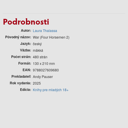
Podrobnosti
Autor
Laura Thalassa
Pôvodný názov
War (Four Horsemen 2)
Jazyk
český
Väzba
mäkká
Počet strán
480 strán
Formát
130 x 210 mm
EAN
9788027609680
Prekladateľ
Andy Pauser
Rok vydania
2025
Edícia
Knihy pre mladých 18+