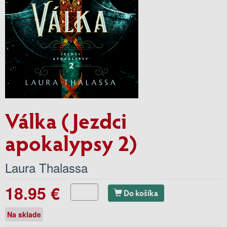
Válka (Jezdci
apokalypsy 2)
Laura Thalassa
18.95 €
Do košíka
Na sklade