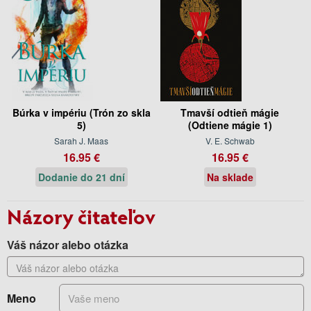
Búrka v impériu (Trón zo skla
Tmavší odtieň mágie
5)
(Odtiene mágie 1)
Sarah J. Maas
V. E. Schwab
16.95 €
16.95 €
Dodanie do 21 dní
Na sklade
Názory čitateľov
Váš názor alebo otázka
Meno