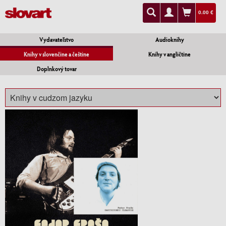
0.00 €
Vydavateľstvo
Audioknihy
Knihy v slovenčine a češtine
Knihy v angličtine
Doplnkový tovar