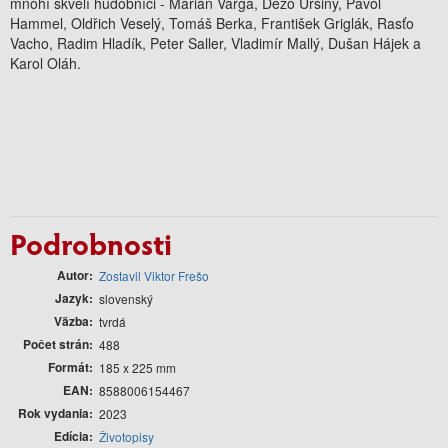
mnohí skvelí hudobníci - Marián Varga, Dežo Ursiny, Pavol
Hammel, Oldřich Veselý, Tomáš Berka, František Griglák, Rasťo
Vacho, Radim Hladík, Peter Saller, Vladimír Mallý, Dušan Hájek a
Karol Oláh.
Podrobnosti
Autor
Zostavil Viktor Frešo
Jazyk
slovenský
Väzba
tvrdá
Počet strán
488
Formát
185 x 225 mm
EAN
8588006154467
Rok vydania
2023
Edícia
Životopisy