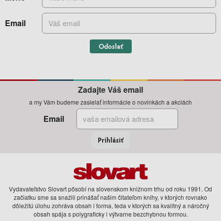
Email
Odoslať
Zadajte Váš email
a my Vám budeme zasielať informácie o novinkách a akciách
Email
Prihlásiť
Vydavateľstvo Slovart pôsobí na slovenskom knižnom trhu od roku 1991. Od
začiatku sme sa snažili prinášať našim čitateľom knihy, v ktorých rovnako
dôležitú úlohu zohráva obsah i forma, teda v ktorých sa kvalitný a náročný
obsah spája s polygraficky i výtvarne bezchybnou formou.