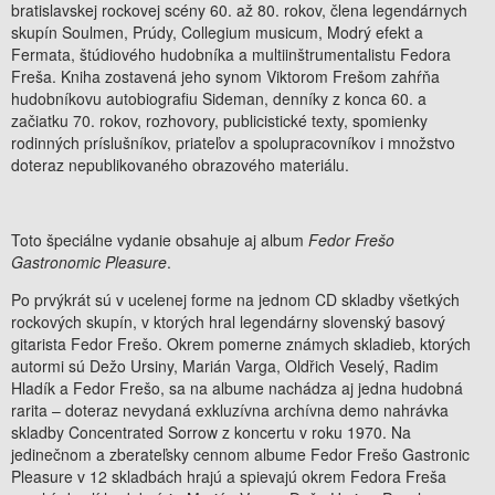
bratislavskej rockovej scény 60. až 80. rokov, člena legendárnych
skupín Soulmen, Prúdy, Collegium musicum, Modrý efekt a
Fermata, štúdiového hudobníka a multiinštrumentalistu Fedora
Freša. Kniha zostavená jeho synom Viktorom Frešom zahŕňa
hudobníkovu autobiografiu Sideman, denníky z konca 60. a
začiatku 70. rokov, rozhovory, publicistické texty, spomienky
rodinných príslušníkov, priateľov a spolupracovníkov i množstvo
doteraz nepublikovaného obrazového materiálu.
Toto špeciálne vydanie obsahuje aj album
Fedor Frešo
Gastronomic Pleasure
.
Po prvýkrát sú v ucelenej forme na jednom CD skladby všetkých
rockových skupín, v ktorých hral legendárny slovenský basový
gitarista Fedor Frešo. Okrem pomerne známych skladieb, ktorých
autormi sú Dežo Ursiny, Marián Varga, Oldřich Veselý, Radim
Hladík a Fedor Frešo, sa na albume nachádza aj jedna hudobná
rarita – doteraz nevydaná exkluzívna archívna demo nahrávka
skladby Concentrated Sorrow z koncertu v roku 1970. Na
jedinečnom a zberateľsky cennom albume Fedor Frešo Gastronic
Pleasure v 12 skladbách hrajú a spievajú okrem Fedora Freša