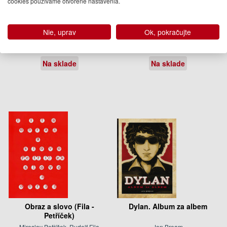
cookies používame otvorené nastavenia.
Jánošík.
Piesnenie
Nie, uprav
Ok, pokračujte
Eva Borušovičová
Milan Lasica, Marek Ormandík
9.95 €
19.95 €
Na sklade
Na sklade
Obraz a slovo (Fila -
Dylan. Album za albem
Petříček)
Miroslav Petříček, Rudolf Fila
Jon Bream