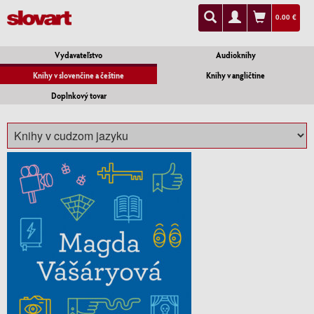
0.00 €
Vydavateľstvo
Audioknihy
Knihy v slovenčine a češtine
Knihy v angličtine
Doplnkový tovar