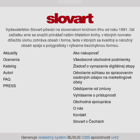
Vydavateľstvo Slovart pôsobí na slovenskom knižnom trhu od roku 1991. Od
začiatku sme sa snažili prinášať našim čitateľom knihy, v ktorých rovnako
dôležitú úlohu zohráva obsah i forma, teda v ktorých sa kvalitný a náročný
obsah spája s polygraficky i výtvarne bezchybnou formou.
Aktuality
Ako nakupovať
Ocenenia
Všeobecné obchodné podmienky
Katalóg
Žiadosť o vymazanie digitálnej stopy
Autori
Odvolanie súhlasu so spracovaním
osobných údajov na marketingové
FAQ
účely
PRESS
Odstúpenie od zmluvy
Vyhlásenie o prístupnosti
Obchodná spolupráca
O nás
Kontakt
Slovart v Čechách
Generuje
redakčný systém
BUXUS
CMS
spoločnosti
ui42