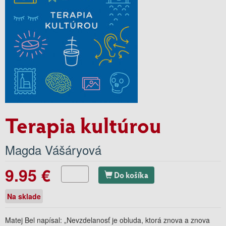
Terapia kultúrou
Magda Vášáryová
9.95 €
Do košíka
Na sklade
Matej Bel napísal: „Nevzdelanosť je obluda, ktorá znova a znova