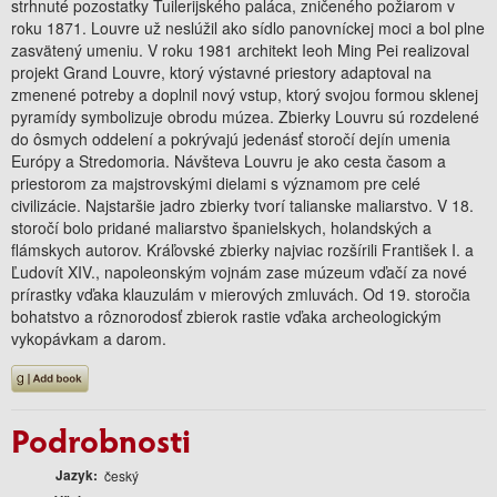
strhnuté pozostatky Tuilerijského paláca, zničeného požiarom v
roku 1871. Louvre už neslúžil ako sídlo panovníckej moci a bol plne
zasvätený umeniu. V roku 1981 architekt Ieoh Ming Pei realizoval
projekt Grand Louvre, ktorý výstavné priestory adaptoval na
zmenené potreby a doplnil nový vstup, ktorý svojou formou sklenej
pyramídy symbolizuje obrodu múzea. Zbierky Louvru sú rozdelené
do ôsmych oddelení a pokrývajú jedenásť storočí dejín umenia
Európy a Stredomoria. Návšteva Louvru je ako cesta časom a
priestorom za majstrovskými dielami s významom pre celé
civilizácie. Najstaršie jadro zbierky tvorí talianske maliarstvo. V 18.
storočí bolo pridané maliarstvo španielskych, holandských a
flámskych autorov. Kráľovské zbierky najviac rozšírili František I. a
Ľudovít XIV., napoleonským vojnám zase múzeum vďačí za nové
prírastky vďaka klauzulám v mierových zmluvách. Od 19. storočia
bohatstvo a rôznorodosť zbierok rastie vďaka archeologickým
vykopávkam a darom.
Podrobnosti
Jazyk
český