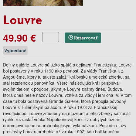
Louvre
49.90 €
Rezervovať
Vypredané
Dejiny galérie Louvre sú úzko späté s dejinami Francúzska. Louvre
bol postavený v roku 1190 ako pevnosť. Za vlády Františka I. z
Angoulême, ktorý tu takisto založil kráľovskú umeleckú zbierku, sa
stal rezidenciou panovníka. Všetci následujúci králi prispievali
svojím dielom k podobe, akým je Louvre známy dnes. Budova,
ktorá dnes nesie názov Louvre, vznikla za vlády Henricha IV. V tom
čase tu bola postavená Grande Galerie, ktorá prepojila pôvodný
Louvre s Tuilerijským palácom. V roku 1973 za Francúzskej
revolúcie bol Louvre zmenený na múzeum a jeho zbierky sa začali
rýchlo rozrastať vďaka Napoleonovej koristi z dobytých území,
darom, výmenám a archeologickým vykopávkam. Posledná fázy
prestavby Louvru prebehla až v roku 1992, kde boli konečne