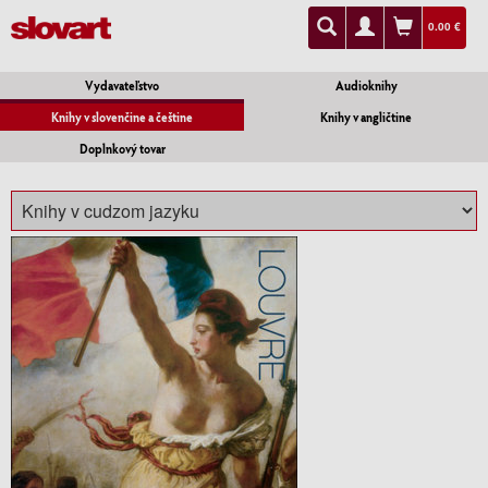
0.00 €
Vydavateľstvo
Audioknihy
Knihy v slovenčine a češtine
Knihy v angličtine
Doplnkový tovar