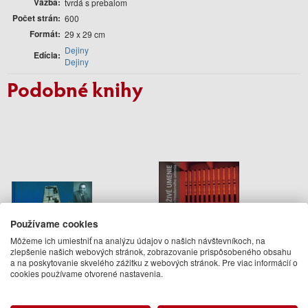
Väzba
tvrdá s prebalom
Počet strán
600
Formát
29 x 29 cm
Dejiny
Edícia
Dejiny
Podobné knihy
Používame cookies
Môžeme ich umiestniť na analýzu údajov o našich návštevníkoch, na
zlepšenie našich webových stránok, zobrazovanie prispôsobeného obsahu
a na poskytovanie skvelého zážitku z webových stránok. Pre viac informácií o
Po stopách architekta L. E.
Od abstrakcie po živé
cookies používame otvorené nastavenia.
Hudeca
umenie
Klára Kubičková a kolektív
Miloš Štofko