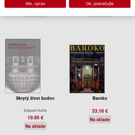
Nie, uprav
Ok, pokračujte
19.95 €
33.16 €
Na sklade
Na sklade
Skrytý život budov
Baroko
33.16 €
Edward Hollis
19.95 €
Na sklade
Na sklade