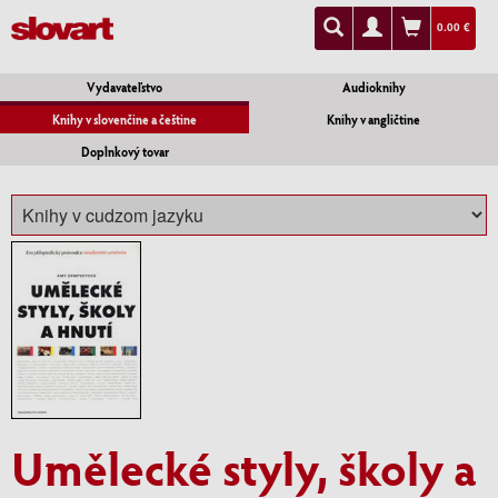
0.00 €
Vydavateľstvo
Audioknihy
Knihy v slovenčine a češtine
Knihy v angličtine
Doplnkový tovar
Umělecké styly, školy a