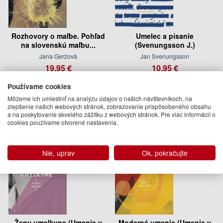
Rozhovory o maľbe. Pohľad
Umelec a písanie
na slovenskú maľbu...
(Svenungsson J.)
Jana Geržová
Jan Svenungsson
19.95 €
10.95 €
Na sklade
Na sklade
Používame cookies
Môžeme ich umiestniť na analýzu údajov o našich návštevníkoch, na
zlepšenie našich webových stránok, zobrazovanie prispôsobeného obsahu
a na poskytovanie skvelého zážitku z webových stránok. Pre viac informácií o
cookies používame otvorené nastavenia.
Nie, uprav
Ok, pokračujte
Ženy umelkyne (Umenie v
Moderné umenie (Umenie v