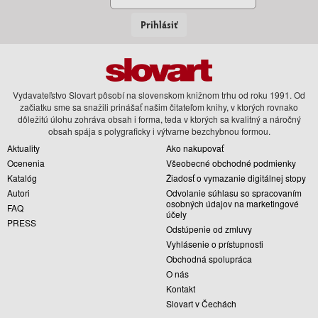
Prihlásiť
Vydavateľstvo Slovart pôsobí na slovenskom knižnom trhu od roku 1991. Od
začiatku sme sa snažili prinášať našim čitateľom knihy, v ktorých rovnako
dôležitú úlohu zohráva obsah i forma, teda v ktorých sa kvalitný a náročný
obsah spája s polygraficky i výtvarne bezchybnou formou.
Aktuality
Ako nakupovať
Ocenenia
Všeobecné obchodné podmienky
Katalóg
Žiadosť o vymazanie digitálnej stopy
Autori
Odvolanie súhlasu so spracovaním
osobných údajov na marketingové
FAQ
účely
PRESS
Odstúpenie od zmluvy
Vyhlásenie o prístupnosti
Obchodná spolupráca
O nás
Kontakt
Slovart v Čechách