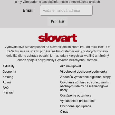
a my Vám budeme zasielať informácie o novinkách a akciách
Email
Prihlásiť
Vydavateľstvo Slovart pôsobí na slovenskom knižnom trhu od roku 1991. Od
začiatku sme sa snažili prinášať našim čitateľom knihy, v ktorých rovnako
dôležitú úlohu zohráva obsah i forma, teda v ktorých sa kvalitný a náročný
obsah spája s polygraficky i výtvarne bezchybnou formou.
Aktuality
Ako nakupovať
Ocenenia
Všeobecné obchodné podmienky
Katalóg
Žiadosť o vymazanie digitálnej stopy
Autori
Odvolanie súhlasu so spracovaním
osobných údajov na marketingové
FAQ
účely
PRESS
Odstúpenie od zmluvy
Vyhlásenie o prístupnosti
Obchodná spolupráca
O nás