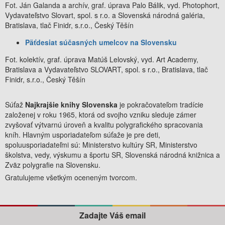
Fot. Ján Galanda a archív, graf. úprava Palo Bálik, vyd. Photophort,
Vydavateľstvo Slovart, spol. s r.o. a Slovenská národná galéria,
Bratislava, tlač Finidr, s.r.o., Český Těšín
Päťdesiat súčasných umelcov na Slovensku
Fot. kolektív, graf. úprava Matúš Lelovský, vyd. Art Academy,
Bratislava a Vydavateľstvo SLOVART, spol. s r.o., Bratislava, tlač
Finidr, s.r.o., Český Těšín
Súťaž
Najkrajšie knihy Slovenska
je pokračovateľom tradície
založenej v roku 1965, ktorá od svojho vzniku sleduje zámer
zvyšovať výtvarnú úroveň a kvalitu polygrafického spracovania
kníh. Hlavným usporiadateľom súťaže je pre deti,
spoluusporiadateľmi sú: Ministerstvo kultúry SR, Ministerstvo
školstva, vedy, výskumu a športu SR, Slovenská národná knižnica a
Zväz polygrafie na Slovensku.
Gratulujeme všetkým oceneným tvorcom.
Zadajte Váš email