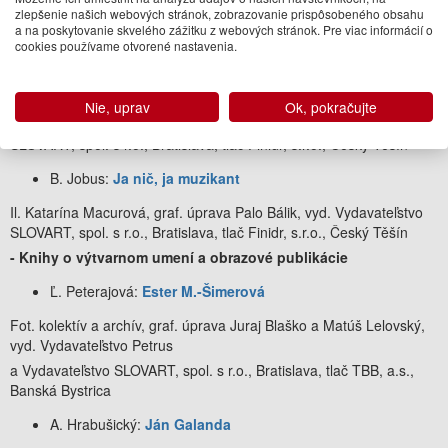
Vydavateľstvo SLOVART, spol. s r.o., Bratislava, tlač Neografia, a.s.,
zlepšenie našich webových stránok, zobrazovanie prispôsobeného obsahu
Martin
a na poskytovanie skvelého zážitku z webových stránok. Pre viac informácií o
cookies používame otvorené nastavenia.
-
Literatúra pre deti a mládež
M. Lazárová:
Ema a ružová veľryba
Nie, uprav
Ok, pokračujte
Il. Andrea Tachezy, graf. úprava Beata Šafková, vyd. Vydavateľstvo
SLOVART, spol. s r.o., Bratislava, tlač Finidr, s.r.o., Český Těšín
B. Jobus:
Ja nič, ja muzikant
Il. Katarína Macurová, graf. úprava Palo Bálik, vyd. Vydavateľstvo
SLOVART, spol. s r.o., Bratislava, tlač Finidr, s.r.o., Český Těšín
- Knihy o výtvarnom umení a obrazové publikácie
Ľ. Peterajová:
Ester M.-Šimerová
Fot. kolektív a archív, graf. úprava Juraj Blaško a Matúš Lelovský,
vyd. Vydavateľstvo Petrus
a Vydavateľstvo SLOVART, spol. s r.o., Bratislava, tlač TBB, a.s.,
Banská Bystrica
A. Hrabušický:
Ján Galanda