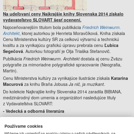
Na udeľovaní ceny Najkrajšie knihy Slovenska 2014 získalo
vydavateľstvo SLOVART šesť ocenení.
Najoceňovanejším titulom bola publikácia
Friedrich Weinwurm.
Architekt
, ktorej autorkou je Henrieta Moravčíková. Kniha získala
Cenu Ministerstva kultúry SR za celkovú výtvarnú a technickú
kvalitu a za vynikajúcu grafickú úpravu prebrala cenu
Ľubica
Segečová
. Autorkou fotografií je Olja Triaška Stefanovič.
Publikácia
Friedrich Weinwurm. Architekt
dostala aj cenu Zväzu
polygrafie za mimoriadne polygrafické spracovanie (Neografia,
Martin).
Cenu Ministerstva kultúry za vynikajúce ilustrácie získala
Katarína
Macurová
za knihu Braňa Jobusa
Ja nič, ja muzikant
.
Do kolekcie Najkrajšie knihy Slovenska 2014 zaradila BIBIANA,
medzinárodný dom umenia a organizátori nasledujúce tituly
z Vydavateľstva SLOVART:
- Vedecká a odborná literatúra
H. Moravčíková:
Friedrich Weinwurm. Architekt
Používame cookies
Fot. Olja Triaška Stefanovič, graf. úprava Ľubica Segečová, vyd.
Môžeme ich umiestniť na analýzu údajov o našich návštevníkoch, na