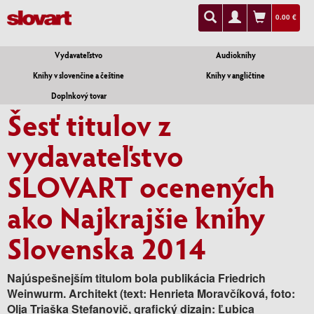
0.00 €
Vydavateľstvo
Audioknihy
Knihy v slovenčine a češtine
Knihy v angličtine
Doplnkový tovar
Šesť titulov z
vydavateľstvo
SLOVART ocenených
ako Najkrajšie knihy
Slovenska 2014
Najúspešnejším titulom bola publikácia Friedrich
Weinwurm. Architekt (text: Henrieta Moravčíková, foto:
Olja Triaška Stefanovič, grafický dizajn: Ľubica