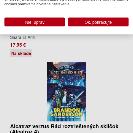
cookies používame otvorené nastavenia.
Nie, uprav
Ok, pokračujte
Férske puto (Férske puto 1)
Saara El-Arifi
17.95 €
Na sklade
Alcatraz verzus Rád roztrieštených sklíčok
(Alcatraz 4)