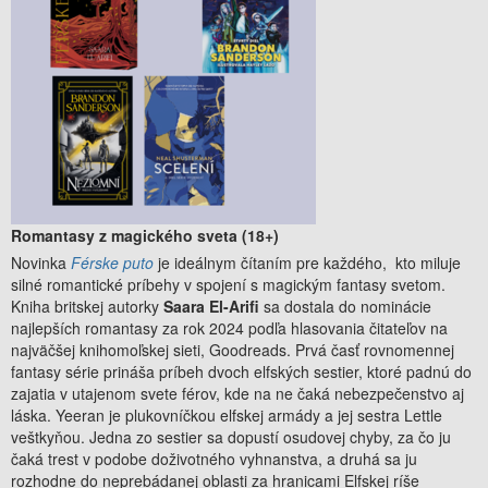
Romantasy z magického sveta (18+)
Novinka
Férske puto
je ideálnym čítaním pre každého, kto miluje
silné romantické príbehy v spojení s magickým fantasy svetom.
Kniha britskej autorky
Saara El-Arifi
sa dostala do nominácie
najlepších romantasy za rok 2024 podľa hlasovania čitateľov na
najväčšej knihomoľskej sieti, Goodreads. Prvá časť rovnomennej
fantasy série prináša príbeh dvoch elfských sestier, ktoré padnú do
zajatia v utajenom svete férov, kde na ne čaká nebezpečenstvo aj
láska. Yeeran je plukovníčkou elfskej armády a jej sestra Lettle
veštkyňou. Jedna zo sestier sa dopustí osudovej chyby, za čo ju
čaká trest v podobe doživotného vyhnanstva, a druhá sa ju
rozhodne do neprebádanej oblasti za hranicami Elfskej ríše