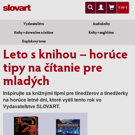
0.00 €
Vydavateľstvo
Audioknihy
Knihy v slovenčine a češtine
Knihy v angličtine
Doplnkový tovar
Leto s knihou – horúce
tipy na čítanie pre
mladých
Inšpirujte sa knižnými tipmi pre tínedžerov a tínedžerky
na horúce letné dni, ktoré vyšli tento rok vo
Vydavateľstve SLOVART.