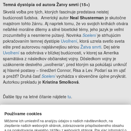
Temná dystópia od autora Žatvy smrti (15+)
Skvelá voľba pre tých, ktorých fascinuje predstava neistej
budúcnosti ľudstva. Americký autor
Neal Shusterman
je skutočne
majstrom tohto žánru. Aj napriek tomu, že vo svojich knihách otvára
neľahké morálne dilemy a silné bioetické témy, jeho jazyk je veľmi
zrozumiteľný a nesmierne pútavý. Novinka
Scelení
je strhujúcim
pokračovaním temnej dystópie
Uvoľnení
, ktorá uzrela svetlo sveta
ešte pred autorovou najslávnejšou sériou
Žatva smrti
. Dej série
Uvoľnení
sa odohráva v blízkej budúcnosti, v ktorej sa Amerika
spamätáva z následkov občianskej vojny. Dôsledkom vojny je
uzákonenie desivého „uvoľnenia“, pred ktorým sa pokúšajú uniknúť
aj hlavné postavy – tínedžeri Connor, Risa a Lev. Podarí sa im ujsť
a prežiť? Druhá časť
Scelení
vychádza v slovenčine úplne prvýkrát.
Autorkou prekladu je
Kristína Smolková
.
Ďalšie tipy na letné čítanie nájdete
tu
.
Používame cookies
Môžeme ich umiestniť na analýzu údajov o našich návštevníkoch, na
zlepšenie našich webových stránok, zobrazovanie prispôsobeného obsahu
a na poskytovanie skvelého zážitku z webových stránok. Pre viac informácií o