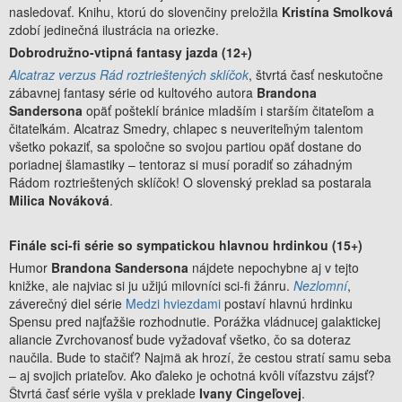
nasledovať. Knihu, ktorú do slovenčiny preložila
Kristína Smolková
zdobí jedinečná ilustrácia na oriezke.
Dobrodružno-vtipná fantasy jazda (12+)
Alcatraz verzus Rád roztrieštených sklíčok
, štvrtá časť neskutočne
zábavnej fantasy série od kultového autora
Brandona
Sandersona
opäť pošteklí bránice mladším i starším čitateľom a
čitateľkám. Alcatraz Smedry, chlapec s neuveriteľným talentom
všetko pokaziť, sa spoločne so svojou partiou opäť dostane do
poriadnej šlamastiky – tentoraz si musí poradiť so záhadným
Rádom roztrieštených sklíčok! O slovenský preklad sa postarala
Milica Nováková
.
Finále
sci-fi série so sympatickou hlavnou hrdinkou (15+)
Humor
Brandona Sandersona
nájdete nepochybne aj v tejto
knižke, ale najviac si ju užijú milovníci sci-fi žánru.
Nezlomní
,
záverečný diel série
Medzi hviezdami
postaví hlavnú hrdinku
Spensu pred najťažšie rozhodnutie. Porážka vládnucej galaktickej
aliancie Zvrchovanosť bude vyžadovať všetko, čo sa doteraz
naučila. Bude to stačiť? Najmä ak hrozí, že cestou stratí samu seba
– aj svojich priateľov. Ako ďaleko je ochotná kvôli víťazstvu zájsť?
Štvrtá časť série vyšla v preklade
Ivany Cingeľovej
.