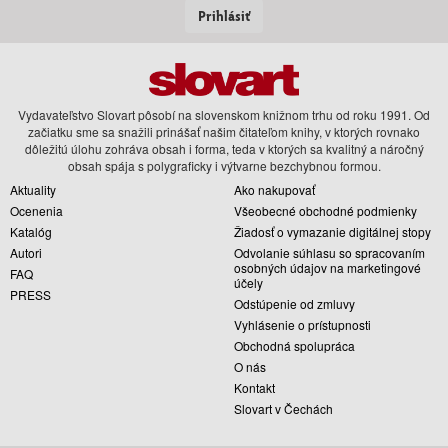
Prihlásiť
Vydavateľstvo Slovart pôsobí na slovenskom knižnom trhu od roku 1991. Od
začiatku sme sa snažili prinášať našim čitateľom knihy, v ktorých rovnako
dôležitú úlohu zohráva obsah i forma, teda v ktorých sa kvalitný a náročný
obsah spája s polygraficky i výtvarne bezchybnou formou.
Aktuality
Ako nakupovať
Ocenenia
Všeobecné obchodné podmienky
Katalóg
Žiadosť o vymazanie digitálnej stopy
Autori
Odvolanie súhlasu so spracovaním
osobných údajov na marketingové
FAQ
účely
PRESS
Odstúpenie od zmluvy
Vyhlásenie o prístupnosti
Obchodná spolupráca
O nás
Kontakt
Slovart v Čechách