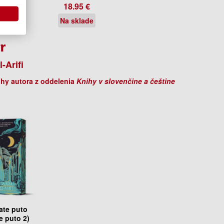
.95 €
18.95 €
sklade
Na sklade
r
-Arifi
ihy autora z oddelenia
Knihy v slovenčine a češtine
iate puto
e puto 2)