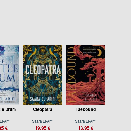
tle Drum
Cleopatra
Faebound
l-Arifi
Saara El-Arifi
Saara El-Arifi
95 €
19.95 €
13.95 €