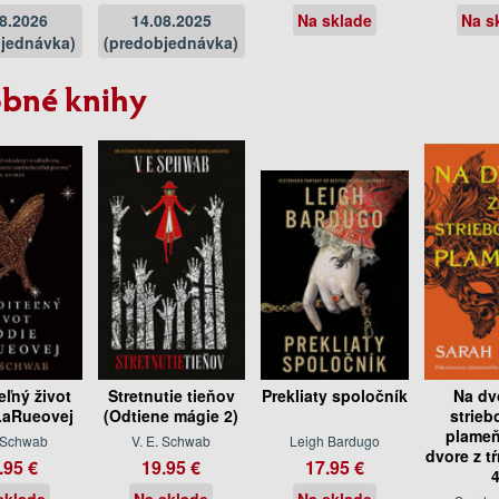
08.2026
14.08.2025
Na sklade
Na s
jednávka)
(predobjednávka)
bné knihy
eľný život
Stretnutie tieňov
Prekliaty spoločník
Na dv
LaRueovej
(Odtiene mágie 2)
strieb
plameň
. Schwab
V. E. Schwab
Leigh Bardugo
dvore z tŕ
.95 €
19.95 €
17.95 €
4