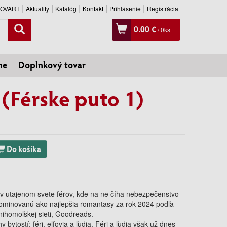
SLOVART
Aktuality
Katalóg
Kontakt
Prihlásenie
Registrácia
0.00 €
/
0
ks
ne
Doplnkový tovar
 (Férske puto 1)
Do košíka
a v utajenom svete férov, kde na ne číha nebezpečenstvo
 nominovanú ako najlepšia romantasy za rok 2024 podľa
knihomoľskej sieti, Goodreads.
hy bytostí: féri, elfovia a ľudia. Féri a ľudia však už dnes