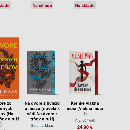
klade
Na sklade
Na sklade
ore zo
Na dvore z hviezd
Krehké vlákna
orných
a mrazu (novela k
moci (Vlákna moci
ov (Na
sérii Na dvore z
1)
ňov a ruží
tŕňov a ruží)
V. E. Schwab
)
Sarah J. Maas
24.90 €