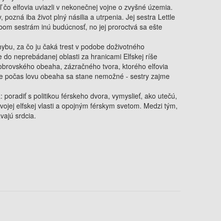
aľ čo elfovia uviazli v nekonečnej vojne o zvyšné územia.
pozná iba život plný násilia a utrpenia. Jej sestra Lettle
obom sestrám inú budúcnosť, no jej proroctvá sa ešte
bu, za čo ju čaká trest v podobe doživotného
e do neprebádanej oblasti za hranicami Elfskej ríše
 obrovského obeaha, zázračného tvora, ktorého elfovia
áve počas lovu obeaha sa stane nemožné - sestry zajme
 poradiť s politikou férskeho dvora, vymyslieť, ako utečú,
svojej elfskej vlasti a opojným férskym svetom. Medzi tým,
vajú srdcia.