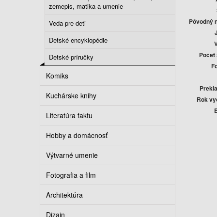
zemepis, matika a umenie
Pôvodný 
Veda pre deti
Detské encyklopédie
Počet 
Detské príručky
F
Komiks
Prekla
Kuchárske knihy
Rok vy
E
Literatúra faktu
Hobby a domácnosť
Výtvarné umenie
Fotografia a film
Architektúra
Dizajn