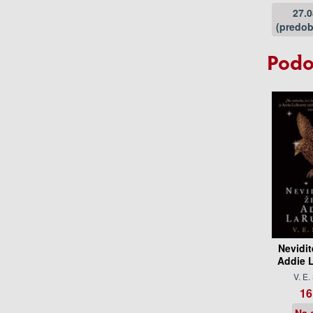
27.
(predob
Podo
Nevidit
Addie 
V. E
16