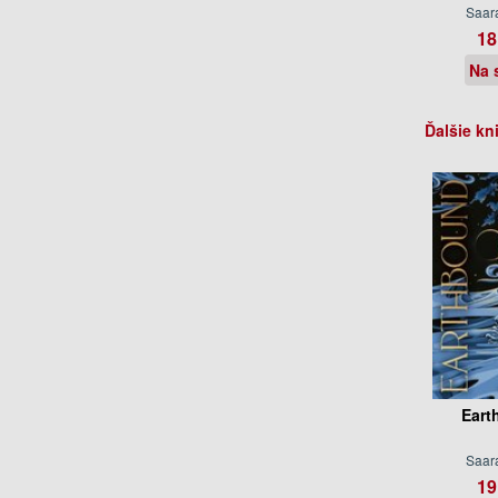
Saara
18
Na 
Ďalšie kn
Eart
Saara
19