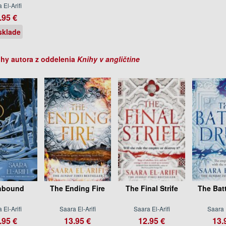
 El-Arifi
.95 €
sklade
ihy autora z oddelenia
Knihy v angličtine
hbound
The Ending Fire
The Final Strife
The Bat
 El-Arifi
Saara El-Arifi
Saara El-Arifi
Saara E
.95 €
13.95 €
12.95 €
13.