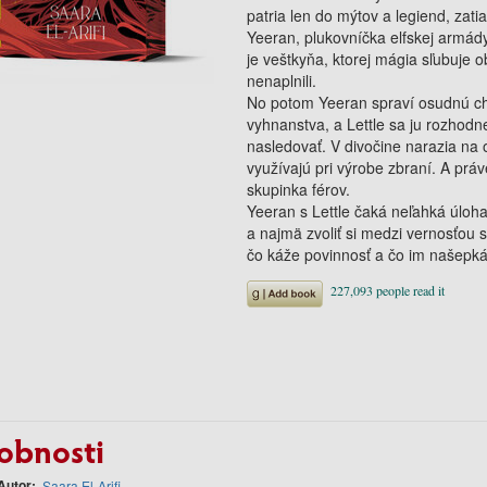
patria len do mýtov a legiend, zati
Yeeran, plukovníčka elfskej armády, 
je veštkyňa, ktorej mágia sľubuje 
nenaplnili.
No potom Yeeran spraví osudnú chy
vyhnanstva, a Lettle sa ju rozhodn
nasledovať. V divočine narazia na
využívajú pri výrobe zbraní. A pr
skupinka férov.
Yeeran s Lettle čaká neľahká úloha:
a najmä zvoliť si medzi vernosťou 
čo káže povinnosť a čo im našepká
obnosti
Autor
Saara El-Arifi