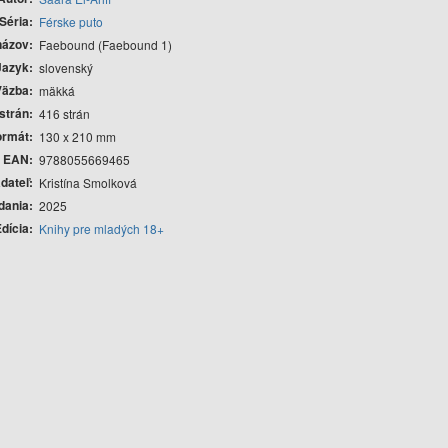
Séria
Férske puto
názov
Faebound (Faebound 1)
Jazyk
slovenský
Väzba
mäkká
strán
416 strán
ormát
130 x 210 mm
EAN
9788055669465
dateľ
Kristína Smolková
dania
2025
dícia
Knihy pre mladých 18+