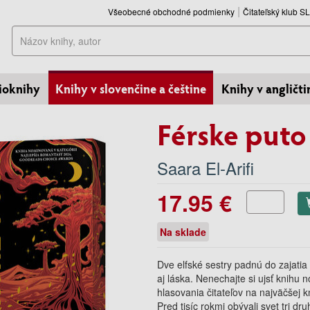
Všeobecné obchodné podmienky
Čitateľský klub 
Hľadať
ioknihy
Knihy v slovenčine a češtine
Knihy v angličti
Férske puto
Saara El-Arifi
17.95 €
Na sklade
Dve elfské sestry padnú do zajati
aj láska. Nenechajte si ujsť knihu
hlasovania čitateľov na najväčšej 
Pred tisíc rokmi obývali svet tri dru