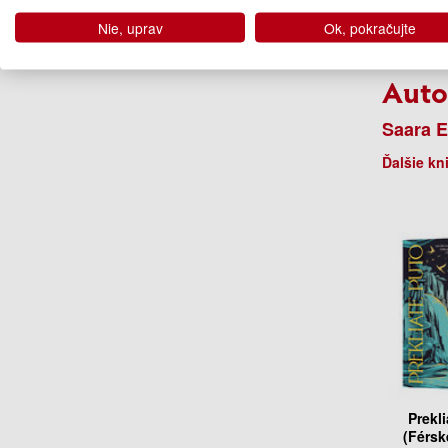
17
Nie, uprav
Ok, pokračujte
Na 
Auto
Saara El
Ďalšie kn
Prekl
(Férsk