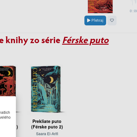
e knihy zo série
Férske puto
našich
velého
ke puto
Prekliate puto
e puto 1)
(Férske puto 2)
 El-Arifi
Saara El-Arifi