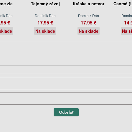
ene zla
Tajomný závoj
Kráska a netvor
Csomó (U
nik Dán
Dominik Dán
Dominik Dán
Domin
.95 €
17.95 €
17.95 €
14.
sklade
Na sklade
Na sklade
Na s
Odoslať