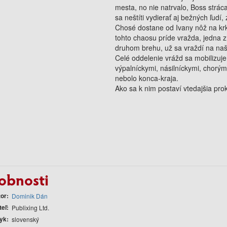
mesta, no nie natrvalo, Boss stráca
sa neštíti vydierať aj bežných ľudí,
Chosé dostane od Ivany nôž na krk
tohto chaosu príde vražda, jedna z
druhom brehu, už sa vraždí na na
Celé oddelenie vrážd sa mobilizuje
výpalníckymi, násilníckymi, chorým
nebolo konca-kraja.
Ako sa k nim postaví vtedajšia p
obnosti
tor
Dominik Dán
teľ
Publixing Ltd.
yk
slovenský