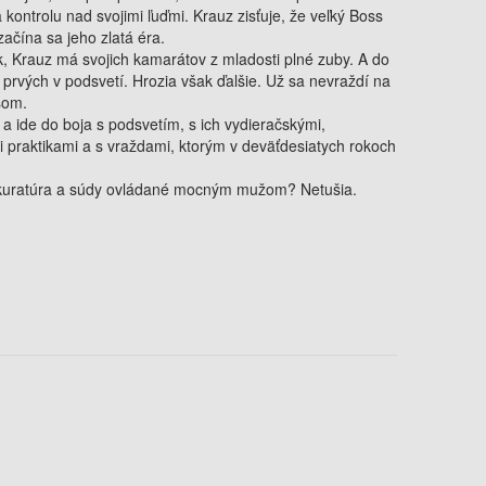
 kontrolu nad svojimi ľuďmi. Krauz zisťuje, že veľký Boss
 začína sa jeho zlatá éra.
, Krauz má svojich kamarátov z mladosti plné zuby. A do
 prvých v podsvetí. Hrozia však ďalšie. Už sa nevraždí na
šom.
 a ide do boja s podsvetím, s ich vydieračskými,
i praktikami a s vraždami, ktorým v deväťdesiatych rokoch
rokuratúra a súdy ovládané mocným mužom? Netušia.