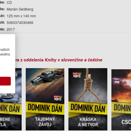
ba
CD
íta
Marián Geišberg
át
125 mm x 140 mm
AN
5060374030466
nia
2017
r
k Dán
našich
velého
ihy autora z oddelenia
Knihy v slovenčine a češtine