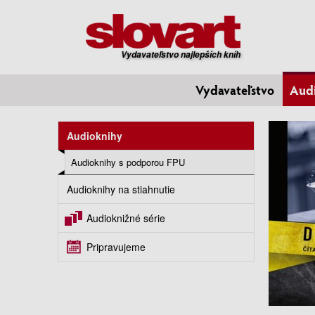
Vydavateľstvo najlepších kníh
Vydavateľstvo
Aud
Audioknihy
Audioknihy s podporou FPU
Audioknihy na stiahnutie
Audioknižné série
Pripravujeme