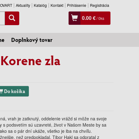
SLOVART
Aktuality
Katalóg
Kontakt
Prihlásenie
Registrácia
0.00 €
/
0
ks
ne
Doplnkový tovar
Korene zla
Do košíka
ná, vrah je zatknutý, oddelenie vrážd si môže na svoje
dy s podsvetím sú uzavreté, život v Našom Meste by sa
ko sa o pár dní ukáže, všetko je iba na chvíľu.
žnejšie, než predpokladal, Tibor Hakl sa odpratal z