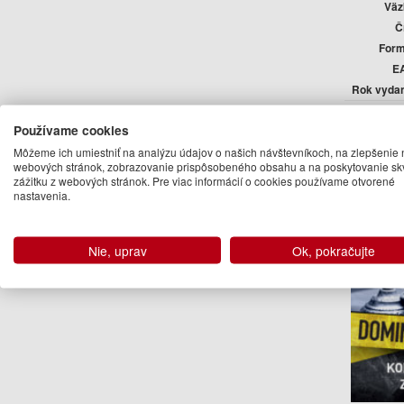
Väz
Č
Form
E
Rok vyda
Auto
Používame cookies
Domini
Môžeme ich umiestniť na analýzu údajov o našich návštevníkoch, na zlepšenie 
webových stránok, zobrazovanie prispôsobeného obsahu a na poskytovanie sk
zážitku z webových stránok. Pre viac informácií o cookies používame otvorené
Ďalšie kn
nastavenia.
Nie, uprav
Ok, pokračujte