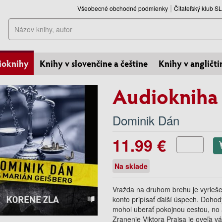
Všeobecné obchodné podmienky
Čitateľský klub 
Hľadať
ioknihy
Knihy v slovenčine a češtine
Knihy v angličti
Audiokniha 
Dominik Dán
11.99 €
Na sklade
Vražda na druhom brehu je vyrieše
konto pripísať ďalší úspech. Doho
mohol uberať pokojnou cestou, no a
Zranenie Viktora Prajsa je oveľa vá