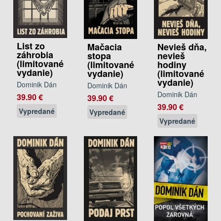
List zo
Mačacia
Nevieš dňa,
záhrobia
stopa
nevieš
(limitované
(limitované
hodiny
vydanie)
vydanie)
(limitované
vydanie)
Dominik Dán
Dominik Dán
Dominik Dán
39.90 €
39.90 €
39.90 €
Vypredané
Vypredané
Vypredané