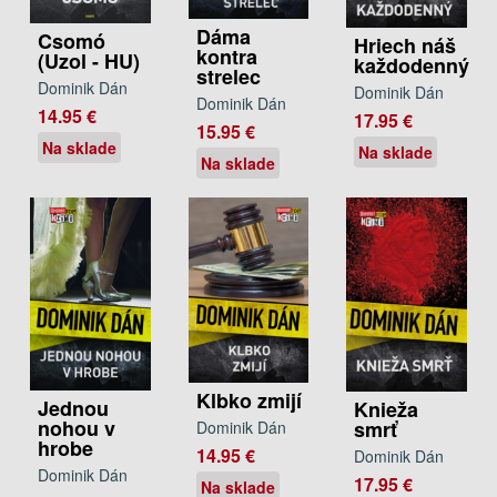
Dáma
Csomó
Hriech náš
kontra
(Uzol - HU)
každodenný
strelec
Dominik Dán
Dominik Dán
Dominik Dán
14.95 €
17.95 €
15.95 €
Na sklade
Na sklade
Na sklade
Klbko zmijí
Jednou
Knieža
nohou v
smrť
Dominik Dán
hrobe
14.95 €
Dominik Dán
Dominik Dán
17.95 €
Na sklade