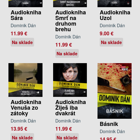
Audiokniha
Audiokniha
Audiokniha
Sára
Smrť na
Uzol
druhom
Dominik Dán
Dominik Dán
brehu
11.99 €
9.00 €
Dominik Dán
Na sklade
Na sklade
11.99 €
Na sklade
Audiokniha
Audiokniha
Venuša zo
Žiješ iba
zátoky
dvakrát
Dominik Dán
Dominik Dán
Básnik
13.95 €
11.99 €
Dominik Dán
Na sklade
Na sklade
14.95 €