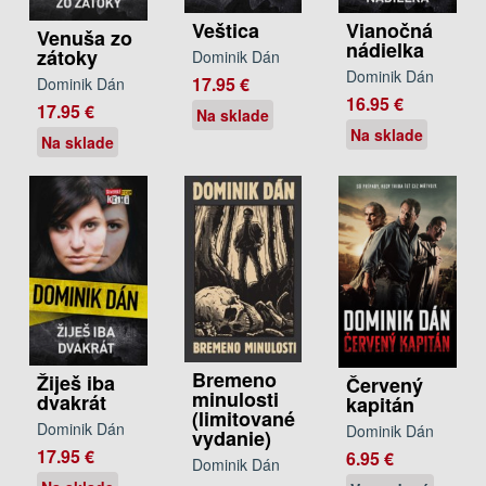
Veštica
Vianočná
Venuša zo
nádielka
zátoky
Dominik Dán
Dominik Dán
17.95 €
Dominik Dán
16.95 €
17.95 €
Na sklade
Na sklade
Na sklade
Bremeno
Žiješ iba
Červený
minulosti
dvakrát
kapitán
(limitované
Dominik Dán
Dominik Dán
vydanie)
17.95 €
6.95 €
Dominik Dán