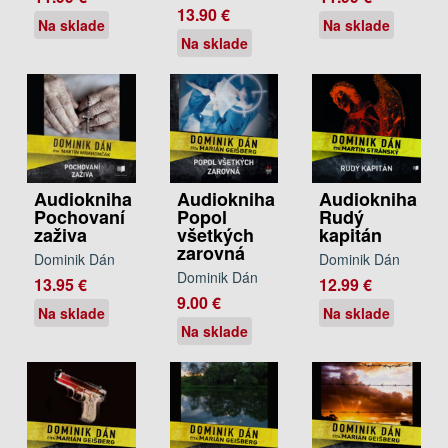
13.90 €
Na sklade
Na sklade
Na sklade
Audiokniha
Audiokniha
Audiokniha
Pochovaní
Popol
Rudý
zaživa
všetkých
kapitán
zarovná
Dominik Dán
Dominik Dán
Dominik Dán
13.95 €
12.99 €
9.00 €
Na sklade
Na sklade
Na sklade