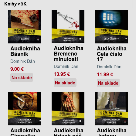
Knihy v SK
Audiokniha
Audiokniha
Audiokniha
Bremeno
Básnik
Cela číslo
minulosti
17
Dominik Dán
Dominik Dán
Dominik Dán
9.00 €
13.95 €
11.99 €
Na sklade
Na sklade
Na sklade
Audiokniha
Audiokniha
Audiokniha
Cigaretka
Hriech náš
Jednou