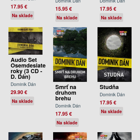
Dominik Dán
Dominik Dán
17.95 €
15.95 €
17.95 €
Na sklade
Na sklade
Na sklade
Audio Set
Osemdesiate
roky (3 CD -
D. Dán)
Dominik Dán
Smrť na
Studňa
29.90 €
druhom
Dominik Dán
brehu
Na sklade
17.95 €
Dominik Dán
Na sklade
17.95 €
Na sklade