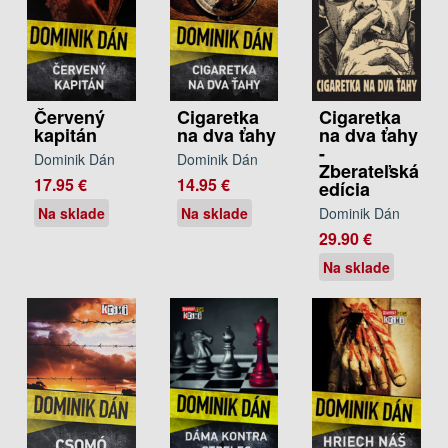
Červený
Cigaretka
Cigaretka
kapitán
na dva ťahy
na dva ťahy
-
Dominik Dán
Dominik Dán
Zberateľská
17.95 €
14.95 €
edícia
Na sklade
Na sklade
Dominik Dán
29.90 €
Na sklade