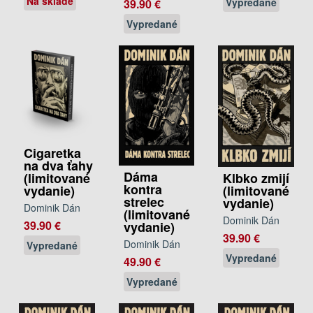
Na sklade
Vypredané
39.90 €
Vypredané
Cigaretka
na dva ťahy
Dáma
Klbko zmijí
(limitované
kontra
(limitované
vydanie)
strelec
vydanie)
Dominik Dán
(limitované
Dominik Dán
39.90 €
vydanie)
39.90 €
Dominik Dán
Vypredané
Vypredané
49.90 €
Vypredané