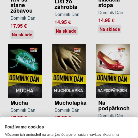
List zo
stane
stopa
záhrobia
zábavou
Dominik Dán
Dominik Dán
Dominik Dán
14.95 €
14.95 €
17.95 €
Na sklade
Na sklade
Na sklade
Mucha
Mucholapka
Na
podpätkoch
Dominik Dán
Dominik Dán
Dominik Dán
17.95 €
17.95 €
17.95 €
Používame cookies
Na sklade
Na sklade
Na sklade
Môžeme ich umiestniť na analýzu údajov o našich návštevníkoch, na