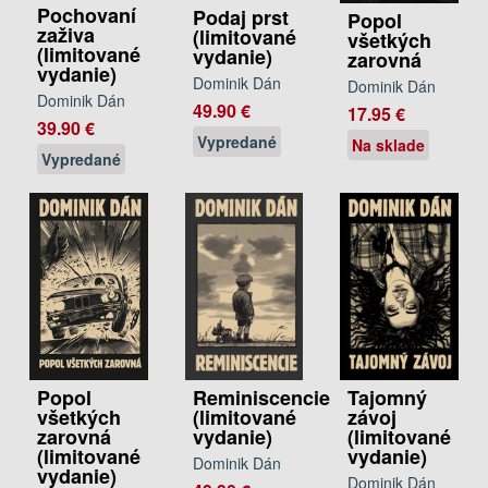
Pochovaní
Podaj prst
Popol
zaživa
(limitované
všetkých
(limitované
vydanie)
zarovná
vydanie)
Dominik Dán
Dominik Dán
Dominik Dán
49.90 €
17.95 €
39.90 €
Vypredané
Na sklade
Vypredané
Popol
Reminiscencie
Tajomný
všetkých
(limitované
závoj
zarovná
vydanie)
(limitované
(limitované
vydanie)
Dominik Dán
vydanie)
Dominik Dán