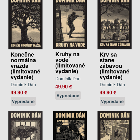
Kruhy na
Konečne
Krv sa
vode
normálna
stane
(limitované
vražda
zábavou
vydanie)
(limitované
(limitované
vydanie)
vydanie)
Dominik Dán
Dominik Dán
Dominik Dán
49.90 €
49.90 €
49.90 €
Vypredané
Vypredané
Vypredané