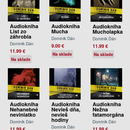
Audiokniha
Audiokniha
Audiokniha
List zo
Mucha
Mucholapka
záhrobia
Dominik Dán
Dominik Dán
Dominik Dán
9.00 €
11.99 €
11.99 €
Na sklade
Na sklade
Na sklade
Audiokniha
Audiokniha
Audiokniha
Nehanebné
Nevieš dňa,
Nežna
neviniatko
nevieš
fatamorgána
hodiny
Dominik Dán
Dominik Dán
Dominik Dán
11.99 €
11.99 €