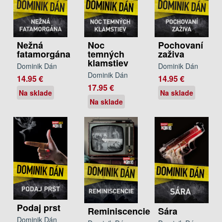
Nežná
Noc
Pochovaní
fatamorgána
temných
zaživa
klamstiev
Dominik Dán
Dominik Dán
Dominik Dán
14.95 €
14.95 €
17.95 €
Na sklade
Na sklade
Na sklade
Podaj prst
Reminiscencie
Sára
Dominik Dán