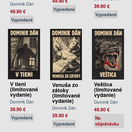
49.90 €
Dominik Dán
39.90 €
Vypredané
49.90 €
Vypredané
Vypredané
V tieni
Veštica
Venuša zo
(limitované
(limitované
zátoky
vydanie)
vydanie)
(limitované
vydanie)
Dominik Dán
Dominik Dán
Dominik Dán
39.90 €
49.90 €
39.90 €
Vypredané
Na
objednávku
Vypredané