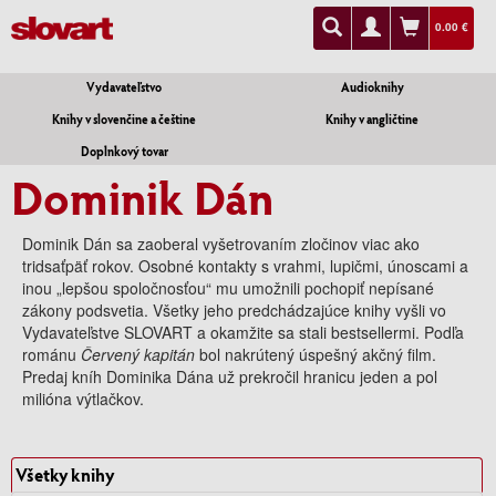
0.00 €
Vydavateľstvo
Audioknihy
Knihy v slovenčine a češtine
Knihy v angličtine
Doplnkový tovar
Dominik Dán
Dominik Dán sa zaoberal vyšetrovaním zločinov viac ako
tridsaťpäť rokov. Osobné kontakty s vrahmi, lupičmi, únoscami a
inou „lepšou spoločnosťou“ mu umožnili pochopiť nepísané
zákony podsvetia. Všetky jeho predchádzajúce knihy vyšli vo
Vydavateľstve SLOVART a okamžite sa stali bestsellermi. Podľa
románu
Červený kapitán
bol nakrútený úspešný akčný film.
Predaj kníh Dominika Dána už prekročil hranicu jeden a pol
milióna výtlačkov.
Všetky knihy