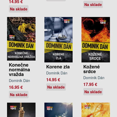
14.95 €
Na sklade
Na sklade
Konečne
Korene zla
Kožené
normálna
srdce
Dominik Dán
vražda
Dominik Dán
14.95 €
Dominik Dán
17.95 €
16.95 €
Na sklade
Na sklade
Na sklade