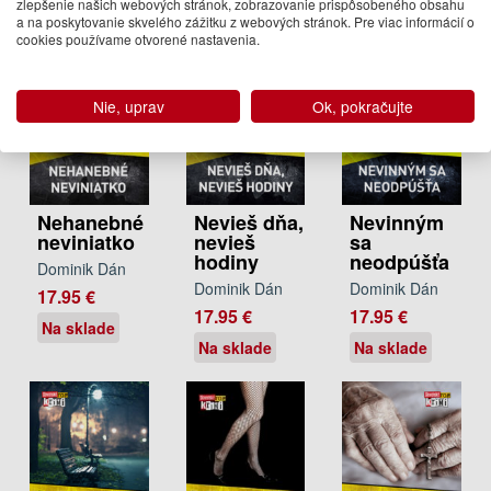
zlepšenie našich webových stránok, zobrazovanie prispôsobeného obsahu
a na poskytovanie skvelého zážitku z webových stránok. Pre viac informácií o
cookies používame otvorené nastavenia.
Nie, uprav
Ok, pokračujte
Nehanebné
Nevieš dňa,
Nevinným
neviniatko
nevieš
sa
hodiny
neodpúšťa
Dominik Dán
Dominik Dán
Dominik Dán
17.95 €
17.95 €
17.95 €
Na sklade
Na sklade
Na sklade