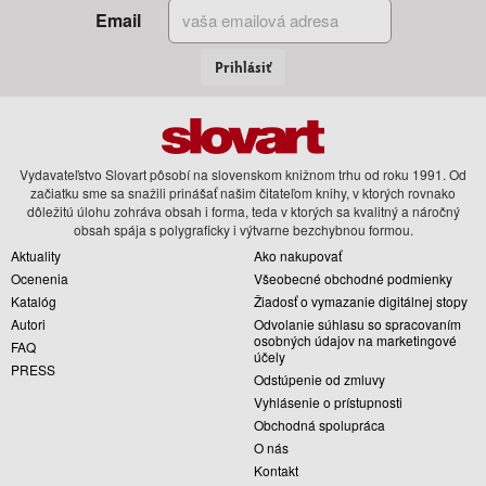
Email
Prihlásiť
Vydavateľstvo Slovart pôsobí na slovenskom knižnom trhu od roku 1991. Od
začiatku sme sa snažili prinášať našim čitateľom knihy, v ktorých rovnako
dôležitú úlohu zohráva obsah i forma, teda v ktorých sa kvalitný a náročný
obsah spája s polygraficky i výtvarne bezchybnou formou.
Aktuality
Ako nakupovať
Ocenenia
Všeobecné obchodné podmienky
Katalóg
Žiadosť o vymazanie digitálnej stopy
Autori
Odvolanie súhlasu so spracovaním
osobných údajov na marketingové
FAQ
účely
PRESS
Odstúpenie od zmluvy
Vyhlásenie o prístupnosti
Obchodná spolupráca
O nás
Kontakt