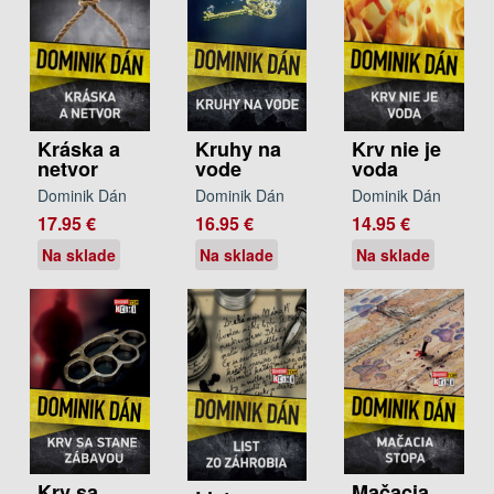
Kráska a
Kruhy na
Krv nie je
netvor
vode
voda
Dominik Dán
Dominik Dán
Dominik Dán
17.95 €
16.95 €
14.95 €
Na sklade
Na sklade
Na sklade
Krv sa
Mačacia