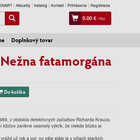
SLOVART
Aktuality
Katalóg
Kontakt
Prihlásenie
Registrácia
0.00 €
/
0
ks
ne
Doplnkový tovar
 Nežna fatamorgána
Do košíka
989, z obdobia detektívnych začiatkov Richarda Krauza.
í kľúčov zanikne osamelý výkrik, že niekde blízko je
rážd už rok a pol, no ešte stále je v očiach starších