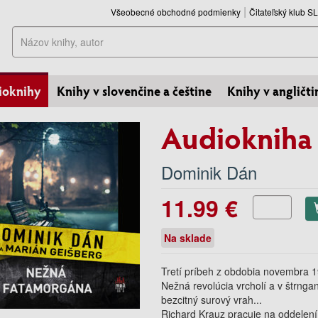
Všeobecné obchodné podmienky
Čitateľský klub 
Hľadať
ioknihy
Knihy v slovenčine a češtine
Knihy v angličti
Audiokniha
Dominik Dán
11.99 €
Na sklade
Tretí príbeh z obdobia novembra 1
Nežná revolúcia vrcholí a v štrngan
bezcitný surový vrah...
Richard Krauz pracuje na oddelení v