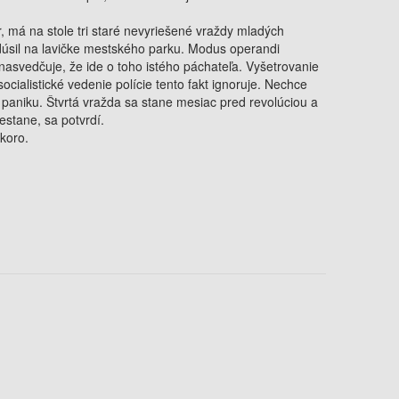
r, má na stole tri staré nevyriešené vraždy mladých
hrdúsil na lavičke mestského parku. Modus operandi
nasvedčuje, že ide o toho istého páchateľa. Vyšetrovanie
socialistické vedenie polície tento fakt ignoruje. Nechce
 paniku. Štvrtá vražda sa stane mesiac pred revolúciou a
estane, sa potvrdí.
koro.