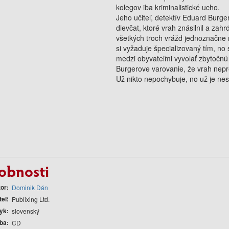
kolegov iba kriminalistické ucho.
Jeho učiteľ, detektív Eduard Burge
dievčat, ktoré vrah znásilnil a za
všetkých troch vrážd jednoznačne 
si vyžaduje špecializovaný tím, no 
medzi obyvateľmi vyvolať zbytočnú
Burgerove varovanie, že vrah nepr
Už nikto nepochybuje, no už je nes
obnosti
tor
Dominik Dán
teľ
Publixing Ltd.
yk
slovenský
ba
CD