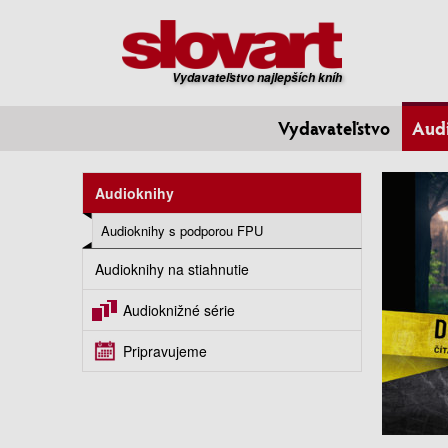
Vydavateľstvo najlepších kníh
Vydavateľstvo
Aud
Audioknihy
Audioknihy s podporou FPU
Audioknihy na stiahnutie
Audioknižné série
Pripravujeme