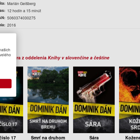
íta
Marián Geišberg
čas
12 hodín a 15 minút
AN
5060374030275
nia
2016
r
k Dán
našich
velého
ihy autora z oddelenia
Knihy v slovenčine a češtine
číslo 17
Smrť na druhom
Sára
Kožené