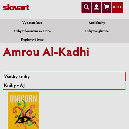
0.00 €
Vydavateľstvo
Audioknihy
Knihy v slovenčine a češtine
Knihy v angličtine
Doplnkový tovar
Amrou Al-Kadhi
Všetky knihy
Knihy v AJ