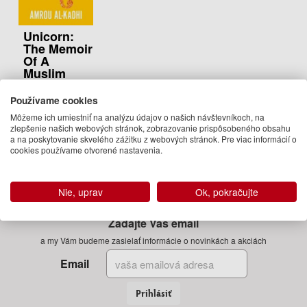
Unicorn:
The Memoir
Of A
Muslim
Drag
Queen
Používame cookies
Amrou Al-Kadhi
Môžeme ich umiestniť na analýzu údajov o našich návštevníkoch, na
zlepšenie našich webových stránok, zobrazovanie prispôsobeného obsahu
16.95 €
a na poskytovanie skvelého zážitku z webových stránok. Pre viac informácií o
cookies používame otvorené nastavenia.
október 2019
(predobjednávka)
Nie, uprav
Ok, pokračujte
Zadajte Váš email
a my Vám budeme zasielať informácie o novinkách a akciách
Email
Prihlásiť