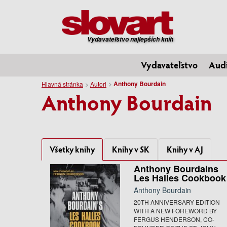
Vydavateľstvo najlepších kníh
Vydavateľstvo
Aud
Anthony Bourdain
Hlavná stránka
Autori
Anthony Bourdain
Všetky knihy
Knihy v SK
Knihy v AJ
Anthony Bourdains
Les Halles Cookbook
Anthony Bourdain
20TH ANNIVERSARY EDITION
WITH A NEW FOREWORD BY
FERGUS HENDERSON, CO-