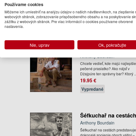
Používame cookies
Bourdain, this is a collection of hi
journalism. Containing ...
Môžeme ich umiestniť na analýzu údajov o našich návštevníkoch, na zlepšenie 
18.95 €
webových stránok, zobrazovanie prispôsobeného obsahu a na poskytovanie sk
zážitku z webových stránok. Pre viac informácií o cookies používame otvorené
Na objednávku
nastavenia.
Bez servítku. Vidět,
Nie, uprav
Ok, pokračujte
sníst a umřít.
Anthony Bourdain
Chcete vedieť, kde majú najlepši
pečené prasiatko? Ako nájsť v
Džajpúre ten správny bar? Ktorý ..
19.95 €
Vypredané
Šéfkuchař na cestác
Anthony Bourdain
Šéfkuchař na cestách predstavuj
dokonalé spojenie oboch vášní –