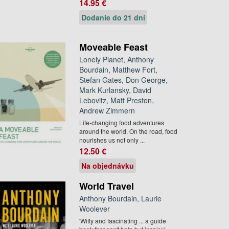
14.95 €
Dodanie do 21 dní
Moveable Feast
Lonely Planet, Anthony
Bourdain, Matthew Fort,
Stefan Gates, Don George,
Mark Kurlansky, David
Lebovitz, Matt Preston,
Andrew Zimmern
Life-changing food adventures
around the world. On the road, food
nourishes us not only ...
12.50 €
Na objednávku
World Travel
Anthony Bourdain, Laurie
Woolever
'Witty and fascinating ... a guide