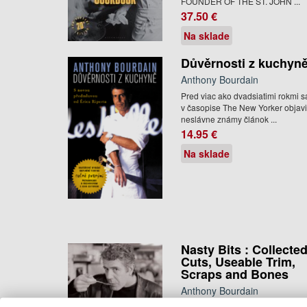
FOUNDER OF THE ST. JOHN ...
37.50 €
Na sklade
Důvěrnosti z kuchyn
Anthony Bourdain
Pred viac ako dvadsiatimi rokmi s
v časopise The New Yorker objavi
neslávne známy článok ...
14.95 €
Na sklade
Nasty Bits : Collecte
Cuts, Useable Trim,
Scraps and Bones
Anthony Bourdain
Intended for the fans of Anthony