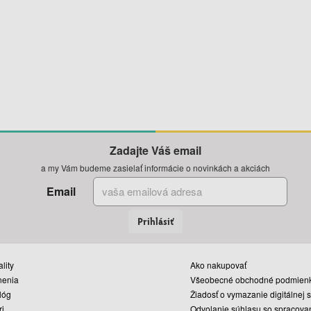
Zadajte Váš email
a my Vám budeme zasielať informácie o novinkách a akciách
Email
Prihlásiť
lity
Ako nakupovať
nenia
Všeobecné obchodné podmien
lóg
Žiadosť o vymazanie digitálnej 
ri
Odvolanie súhlasu so spracova