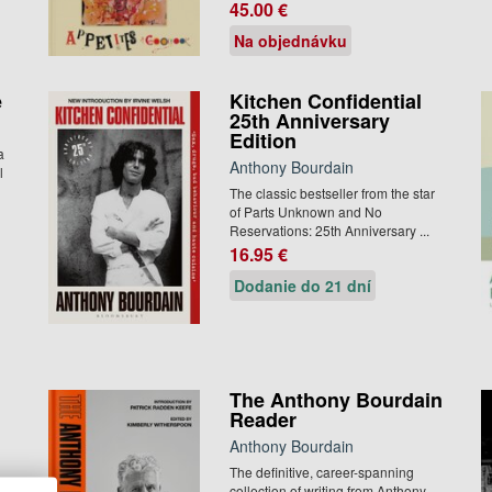
45.00 €
Na objednávku
ě
Kitchen Confidential
25th Anniversary
Edition
a
Anthony Bourdain
l
The classic bestseller from the star
of Parts Unknown and No
Reservations: 25th Anniversary ...
16.95 €
Dodanie do 21 dní
d
The Anthony Bourdain
Reader
Anthony Bourdain
The definitive, career-spanning
collection of writing from Anthony