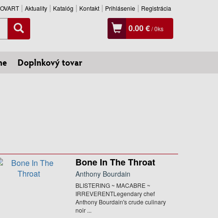
SLOVART
Aktuality
Katalóg
Kontakt
Prihlásenie
Registrácia
0.00 €
/
0
ks
ne
Doplnkový tovar
Bone In The Throat
Anthony Bourdain
BLISTERING ~ MACABRE ~
IRREVERENTLegendary chef
Anthony Bourdain's crude culinary
noir ...