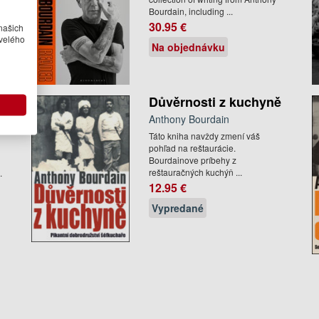
Bourdain, including ...
s
30.95 €
našich
velého
Na objednávku
Důvěrnosti z kuchyně
Anthony Bourdain
Táto kniha navždy zmení váš
pohľad na reštaurácie.
e
Bourdainove príbehy z
reštauračných kuchýň ...
.
12.95 €
Vypredané
h
e