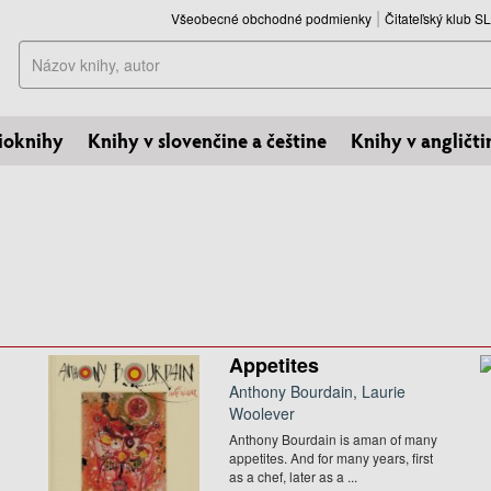
Všeobecné obchodné podmienky
Čitateľský klub 
Hľadať
ioknihy
Knihy v slovenčine a češtine
Knihy v angličti
Appetites
Anthony Bourdain, Laurie
Woolever
Anthony Bourdain is aman of many
appetites. And for many years, first
as a chef, later as a ...