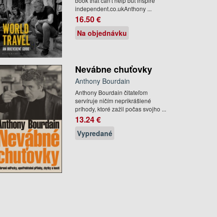
book that can't help but inspire'
independent.co.ukAnthony ...
16.50 €
Na objednávku
Nevábne chuťovky
Anthony Bourdain
Anthony Bourdain čitateľom
servíruje ničím neprikrášlené
príhody, ktoré zažil počas svojho ...
13.24 €
Vypredané