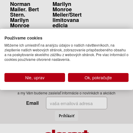
Marilyn
Norman
Monroe
Mailer. Bert
Meiler/Stert
Stern.
limitovana
Marilyn
edicia
Monroe
Norman Mailer,
Norman Mailer,
Používame cookies
Bert Stern
Bert Stern
1 000.00 €
Môžeme ich umiestniť na analýzu údajov o našich návštevníkoch, na
88.00 €
zlepšenie našich webových stránok, zobrazovanie prispôsobeného obsahu
Na
Na
a na poskytovanie skvelého zážitku z webových stránok. Pre viac informácií o
cookies používame otvorené nastavenia.
objednávku
objednávku
Nie, uprav
Ok, pokračujte
Zadajte Váš email
a my Vám budeme zasielať informácie o novinkách a akciách
Email
Prihlásiť