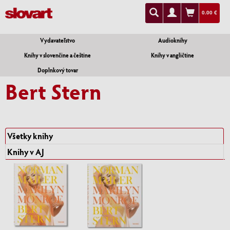
0.00 €
Vydavateľstvo
Audioknihy
Knihy v slovenčine a češtine
Knihy v angličtine
Doplnkový tovar
Bert Stern
Všetky knihy
Knihy v AJ