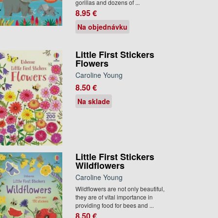
gorillas and dozens of ...
8.95 €
Na objednávku
Little First Stickers
Flowers
Caroline Young
8.50 €
Na sklade
Little First Stickers
Wildflowers
Caroline Young
Wildflowers are not only beautiful,
they are of vital importance in
providing food for bees and ...
8.50 €