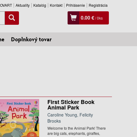
SLOVART
Aktuality
Katalóg
Kontakt
Prihlásenie
Registrácia
0.00 €
/
0
ks
ne
Doplnkový tovar
First Sticker Book
Animal Park
Caroline Young, Felicity
Brooks
Welcome to the Animal Park! There
are big cats, elephants, giraffes,