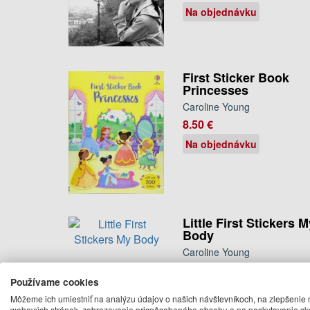
Na objednávku
First Sticker Book
Princesses
Caroline Young
8.50 €
Na objednávku
Little First Stickers 
Body
Caroline Young
An engaging look at all the
amazing things our bodies can d
Používame cookies
and what we need to do to look ...
Môžeme ich umiestniť na analýzu údajov o našich návštevníkoch, na zlepšenie 
7.95 €
webových stránok, zobrazovanie prispôsobeného obsahu a na poskytovanie sk