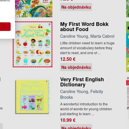
Na objednávku
My First Word Bokk
about Food
Caroline Young, Marta Cabrol
Little children need to learn a huge
amount of vocabulary before they
start to read, and one of ...
12.50 €
Na objednávku
l
Very First English
Dictionary
Caroline Young, Felicity
Brooks
A wonderful introduction to the
es
world of words for young children
just starting to learn ...
10.99 €
Na objednávku