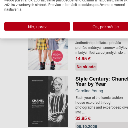
zážitku z webových stránok. Pre viac informácií o cookies používame otvorené
Na sklade
nastavenia.
Módní kmeny. Styl
Nie, uprav
Ok, pokračujte
subkultur
Caroline Young
Jedinečná publikácia prináša
prehľad módnych smerov a štýlov
mladých ľudí za uplynulých sto ...
14.95 €
Na sklade
Style Century: Chane
Year by Year
Caroline Young
Each year of the iconic fashion
house explored through
photographs and expert deep div
into ...
33.95 €
08.10.2026