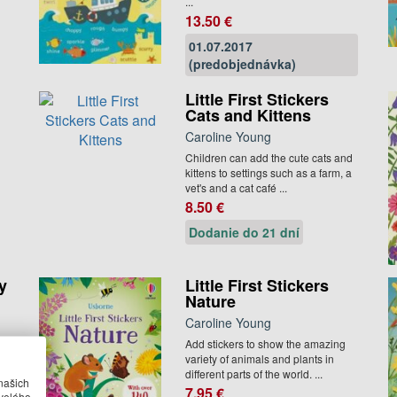
...
13.50 €
01.07.2017
(predobjednávka)
Little First Stickers
Cats and Kittens
Caroline Young
Children can add the cute cats and
kittens to settings such as a farm, a
vet's and a cat café ...
8.50 €
Dodanie do 21 dní
My
Little First Stickers
Nature
Caroline Young
Add stickers to show the amazing
o
variety of animals and plants in
different parts of the world. ...
našich
7.95 €
velého