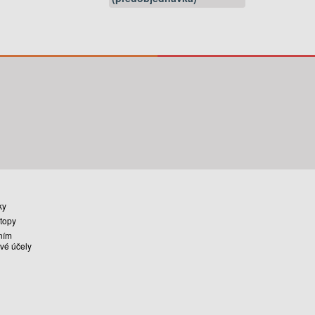
ky
stopy
ním
vé účely