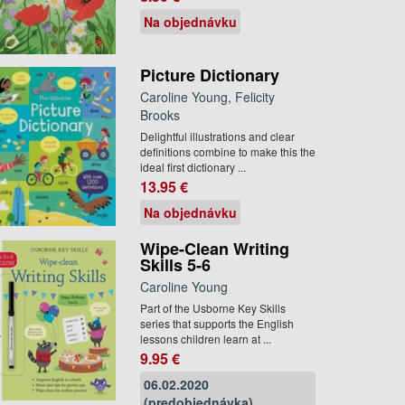
Na objednávku
Picture Dictionary
Caroline Young, Felicity
Brooks
Delightful illustrations and clear
definitions combine to make this the
ideal first dictionary ...
13.95 €
Na objednávku
Wipe-Clean Writing
Skills 5-6
Caroline Young
Part of the Usborne Key Skills
series that supports the English
lessons children learn at ...
9.95 €
06.02.2020
(predobjednávka)