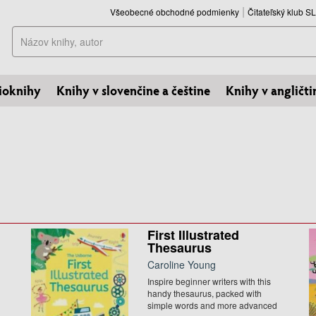
Všeobecné obchodné podmienky
Čitateľský klub 
Hľadať
ioknihy
Knihy v slovenčine a češtine
Knihy v angličti
First Illustrated
Thesaurus
Caroline Young
Inspire beginner writers with this
handy thesaurus, packed with
simple words and more advanced