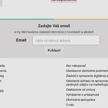
Zadajte Váš email
a my Vám budeme zasielať informácie o novinkách a akciách
Email
Prihlásiť
lity
Ako nakupovať
nenia
Všeobecné obchodné podmien
lóg
Žiadosť o vymazanie digitálnej 
ri
Odvolanie súhlasu so spracova
osobných údajov na marketingo
Odstúpenie od zmluvy
SS
Vyhlásenie o prístupnosti
Obchodná spolupráca
O nás