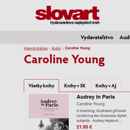
Vydavateľstvo najlepších kníh
Vydavateľstvo
Aud
Caroline Young
Hlavná stránka
Autori
Caroline Young
Všetky knihy
Knihy v SK
Knihy v AJ
Audrey in Paris
Caroline Young
A charming, illustrated gift book
combining two timelessly stylish
subjects - Audrey Hepburn ...
21.95 €