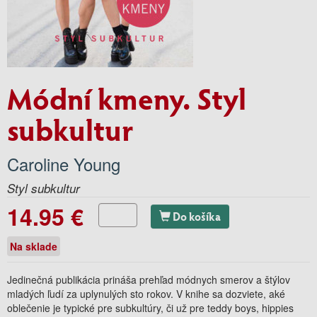
Módní kmeny. Styl
subkultur
Caroline Young
Styl subkultur
14.95 €
Do košíka
Na sklade
Jedine
č
ná publikácia prináša preh
ľ
ad módnych smerov a štýlov
mladých
ľ
udí za uplynulých sto rokov. V knihe sa dozviete, aké
oble
č
enie je typické pre subkultúry,
č
i u
ž
pre teddy boys, hippies