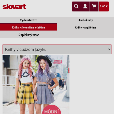
0.00 €
Vydavateľstvo
Audioknihy
Knihy v slovenčine a češtine
Knihy v angličtine
Doplnkový tovar