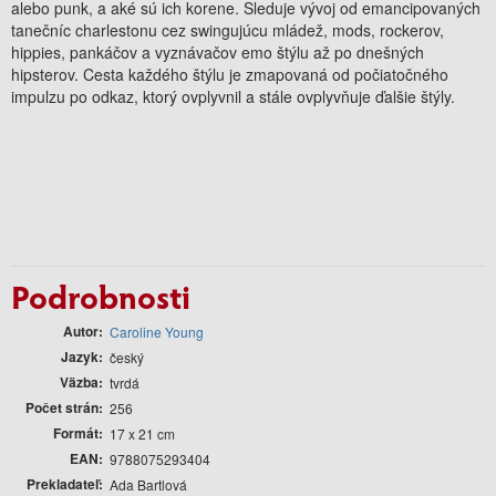
alebo punk, a aké sú ich korene. Sleduje vývoj od emancipovaných
tane
č
níc charlestonu cez swingujúcu mláde
ž
, mods, rockerov,
hippies, panká
č
ov a vyznáva
č
ov emo štýlu a
ž
po dnešných
hipsterov. Cesta ka
ž
dého štýlu je zmapovaná od po
č
iato
č
ného
impulzu po odkaz, ktorý ovplyvnil a stále ovplyv
ň
uje
ď
alšie štýly.
Podrobnosti
Autor
Caroline Young
Jazyk
český
Väzba
tvrdá
Počet strán
256
Formát
17 x 21 cm
EAN
9788075293404
Prekladateľ
Ada Bartlová