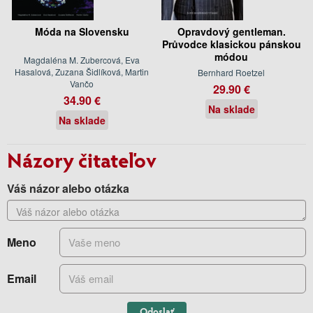
Móda na Slovensku
Opravdový gentleman.
Průvodce klasickou pánskou
módou
Magdaléna M. Zubercová, Eva
Hasalová, Zuzana Šidlíková, Martin
Bernhard Roetzel
Vančo
29.90 €
34.90 €
Na sklade
Na sklade
Názory čitateľov
Váš názor alebo otázka
Meno
Email
Odoslať