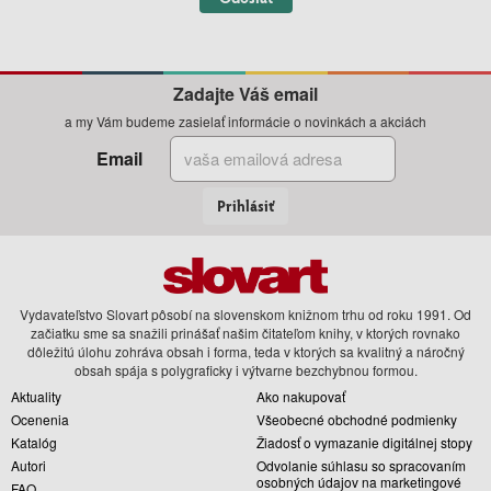
Zadajte Váš email
a my Vám budeme zasielať informácie o novinkách a akciách
Email
Prihlásiť
Vydavateľstvo Slovart pôsobí na slovenskom knižnom trhu od roku 1991. Od
začiatku sme sa snažili prinášať našim čitateľom knihy, v ktorých rovnako
dôležitú úlohu zohráva obsah i forma, teda v ktorých sa kvalitný a náročný
obsah spája s polygraficky i výtvarne bezchybnou formou.
Aktuality
Ako nakupovať
Ocenenia
Všeobecné obchodné podmienky
Katalóg
Žiadosť o vymazanie digitálnej stopy
Autori
Odvolanie súhlasu so spracovaním
osobných údajov na marketingové
FAQ