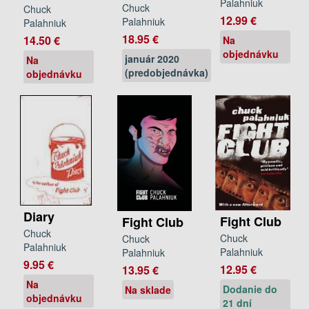
Palahniuk
Chuck
Chuck
12.99 €
Palahniuk
Palahniuk
18.95 €
14.50 €
Na
objednávku
január 2020
Na
(predobjednávka)
objednávku
Diary
Fight Club
Fight Club
Chuck
Chuck
Chuck
Palahniuk
Palahniuk
Palahniuk
9.95 €
12.95 €
13.95 €
Na
Dodanie do
Na sklade
objednávku
21 dní