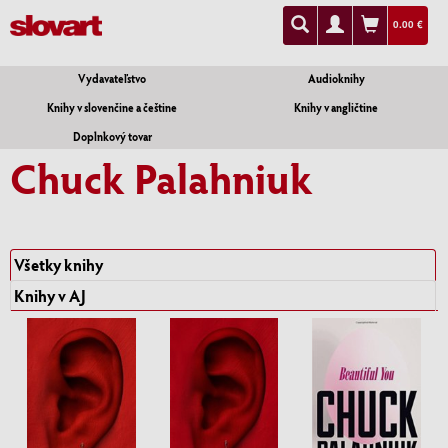
0.00 €
Vydavateľstvo
Audioknihy
Knihy v slovenčine a češtine
Knihy v angličtine
Doplnkový tovar
Chuck Palahniuk
Všetky knihy
Knihy v AJ