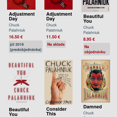
Adjustment
Adjustment
Beautiful
Day
Day
You
Chuck
Chuck
Chuck
Palahniuk
Palahniuk
Palahniuk
16.50 €
11.50 €
8.95 €
júl 2018
Na sklade
Na
(predobjednávka)
objednávku
Damned
Consider
Beautiful
This
Chuck
You