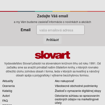
Zadajte Váš email
a my Vám budeme zasielať informácie o novinkách a akciách
Email
Prihlásiť
Vydavateľstvo Slovart pôsobí na slovenskom knižnom trhu od roku 1991. Od
začiatku sme sa snažili prinášať našim čitateľom knihy, v ktorých rovnako
dôležitú úlohu zohráva obsah i forma, teda v ktorých sa kvalitný a náročný
obsah spája s polygraficky i výtvarne bezchybnou formou.
Aktuality
Ako nakupovať
Ocenenia
Všeobecné obchodné podmienky
Katalóg
Žiadosť o vymazanie digitálnej stopy
Autori
Odvolanie súhlasu so spracovaním
osobných údajov na marketingové
FAQ
účely