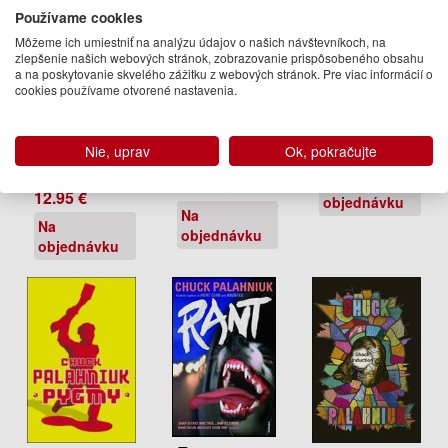
Používame cookies
Môžeme ich umiestniť na analýzu údajov o našich návštevníkoch, na
zlepšenie našich webových stránok, zobrazovanie prispôsobeného obsahu
a na poskytovanie skvelého zážitku z webových stránok. Pre viac informácií o
Non-fiction
Make
cookies používame otvorené nastavenia.
Make
Something
Chuck
Something
Up
Palahniuk
Chuck
Nie, uprav
Ok, pokračujte
Chuck
10.99 €
Palahniuk
Palahniuk
Na
14.50 €
12.95 €
objednávku
Na
Na
objednávku
objednávku