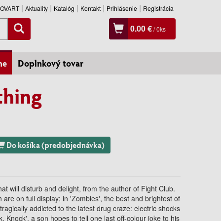
SLOVART
Aktuality
Katalóg
Kontakt
Prihlásenie
Registrácia
0.00 €
/
0
ks
ne
Doplnkový tovar
hing
Do košíka (predobjednávka)
t will disturb and delight, from the author of Fight Club.
 are on full display; in 'Zombies', the best and brightest of
agically addicted to the latest drug craze: electric shocks
k, Knock', a son hopes to tell one last off-colour joke to his