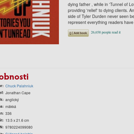
dying father , while in 'Tunnel of L
providing 'relief' to dying clients. A
side of Tyler Durden never seen bef
represent everything readers have
obnosti
or
Chuck Palahniuk
eľ
Jonathan Cape
yk
anglický
ba
mäkká
án
336
át
13.5 x 21.6 cm
N
9780224099080
ia
Súčasná beletria