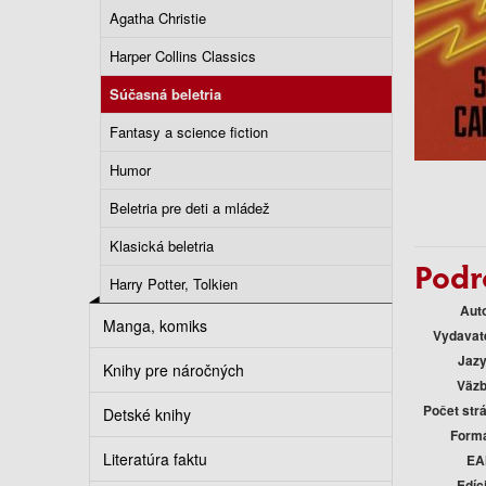
Agatha Christie
Harper Collins Classics
Súčasná beletria
Fantasy a science fiction
Humor
Beletria pre deti a mládež
Klasická beletria
Podr
Harry Potter, Tolkien
Aut
Manga, komiks
Vydavat
Jaz
Knihy pre náročných
Väz
Počet str
Detské knihy
Form
Literatúra faktu
EA
Edíc