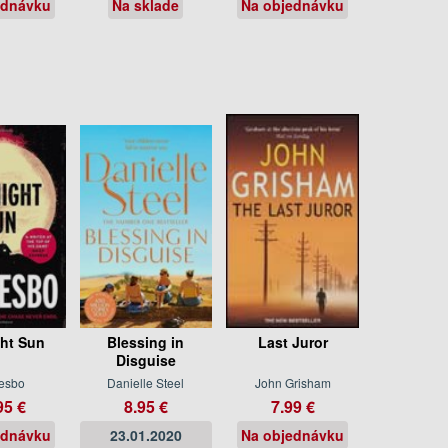
ednávku
Na sklade
Na objednávku
ht Sun
Blessing in
Last Juror
Disguise
esbo
Danielle Steel
John Grisham
95 €
8.95 €
7.99 €
ednávku
23.01.2020
Na objednávku