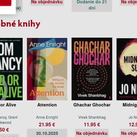
09.2020
Na objednávku
Dodanie do 21
Na obj
jednávka)
dní
bné knihy
or Alive
Attention
Ghachar Ghochar
Midnig
ncy, Grant
Anne Enright
Vivek Shanbhag
Jo N
ckwood
21.95 €
11.95 €
12.
50 €
30.10.2025
Na objednávku
Na obj