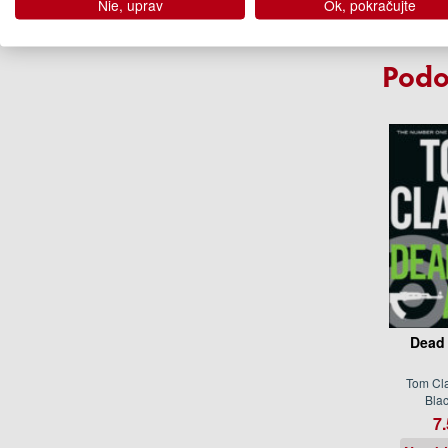
Nie, uprav
Ok, pokračujte
03.
(predob
Podo
Dead 
Tom Cla
Bla
7.