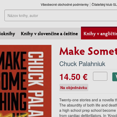
Všeobecné obchodné podmienky
Čitateľský klub 
Hľadať
ioknihy
Knihy v slovenčine a češtine
Knihy v angličti
Make Somet
Chuck Palahniuk
14.50 €
Na objednávku
Twenty-one stories and a novella tha
The absurdity of both life and death
a high school prep school become tr
from cardiac defibrillators. In 'Knoc