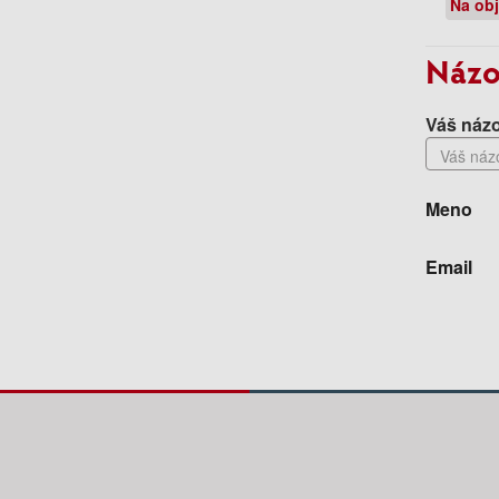
Na ob
Názo
Váš názo
Meno
Email