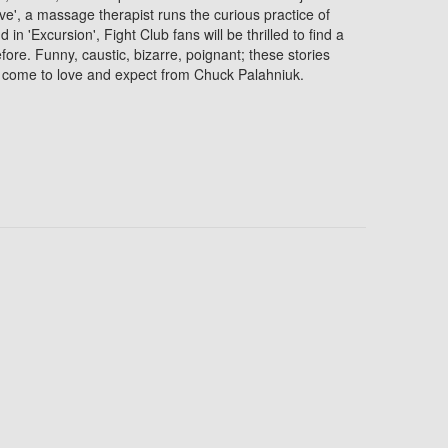
ove', a massage therapist runs the curious practice of
nd in 'Excursion', Fight Club fans will be thrilled to find a
ore. Funny, caustic, bizarre, poignant; these stories
 come to love and expect from Chuck Palahniuk.