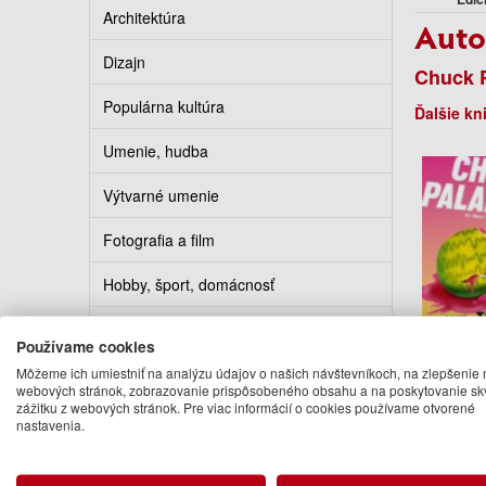
Architektúra
Auto
Dizajn
Chuck 
Populárna kultúra
Ďalšie kn
Umenie, hudba
Výtvarné umenie
Fotografia a film
Hobby, šport, domácnosť
Kuchárky
Používame cookies
Môžeme ich umiestniť na analýzu údajov o našich návštevníkoch, na zlepšenie 
Erotika
webových stránok, zobrazovanie prispôsobeného obsahu a na poskytovanie sk
The In
zážitku z webových stránok. Pre viac informácií o cookies používame otvorené
S
Kalendáre, diáre, pohľadnice
nastavenia.
Chuck 
17
Turistickí sprievodcovia