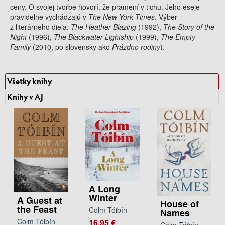
ceny. O svojej tvorbe hovorí, že pramení v tichu. Jeho eseje
pravidelne vychádzajú v
The New York Times
. Výber
z literárneho diela:
The Heather Blazing
(1992),
The Story of the
Night
(1996),
The Blackwater Lightship
(1999),
The Empty
Family
(2010, po slovensky ako
Prázdno rodiny
).
Všetky knihy
Knihy v AJ
A Long
Winter
A Guest at
House of
the Feast
Colm Tóibín
Names
Colm Tóibín
16.95 €
Colm Tóibín