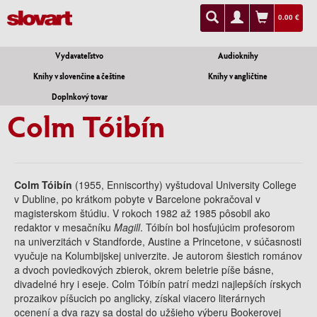
0.00 €
Vydavateľstvo
Audioknihy
Knihy v slovenčine a češtine
Knihy v angličtine
Doplnkový tovar
Colm Tóibín
Colm Tóibín
(1955, Enniscorthy) vyštudoval University College
v Dubline, po krátkom pobyte v Barcelone pokračoval v
magisterskom štúdiu. V rokoch 1982 až 1985 pôsobil ako
redaktor v mesačníku
Magill
. Tóibín bol hosťujúcim profesorom
na univerzitách v Standforde, Austine a Princetone, v súčasnosti
vyučuje na Kolumbijskej univerzite. Je autorom šiestich románov
a dvoch poviedkových zbierok, okrem beletrie píše básne,
divadelné hry i eseje. Colm Tóibín patrí medzi najlepších írskych
prozaikov píšucich po anglicky, získal viacero literárnych
ocenení a dva razy sa dostal do užšieho výberu Bookerovej