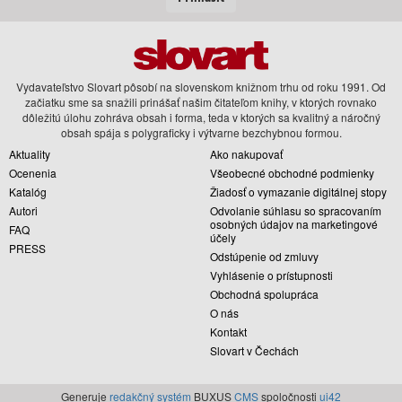
Vydavateľstvo Slovart pôsobí na slovenskom knižnom trhu od roku 1991. Od
začiatku sme sa snažili prinášať našim čitateľom knihy, v ktorých rovnako
dôležitú úlohu zohráva obsah i forma, teda v ktorých sa kvalitný a náročný
obsah spája s polygraficky i výtvarne bezchybnou formou.
Aktuality
Ako nakupovať
Ocenenia
Všeobecné obchodné podmienky
Katalóg
Žiadosť o vymazanie digitálnej stopy
Autori
Odvolanie súhlasu so spracovaním
osobných údajov na marketingové
FAQ
účely
PRESS
Odstúpenie od zmluvy
Vyhlásenie o prístupnosti
Obchodná spolupráca
O nás
Kontakt
Slovart v Čechách
Generuje
redakčný systém
BUXUS
CMS
spoločnosti
ui42