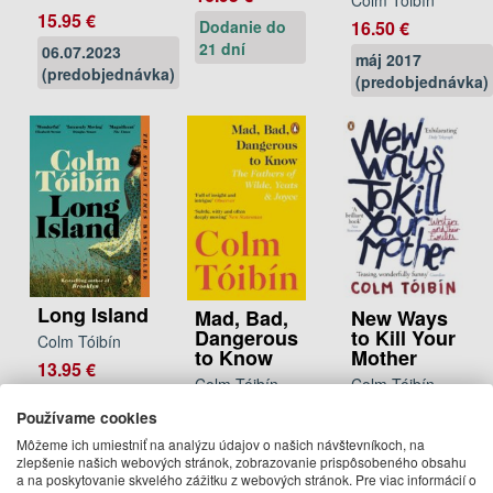
15.95 €
16.50 €
Dodanie do
21 dní
06.07.2023
máj 2017
(predobjednávka)
(predobjednávka)
Long Island
Mad, Bad,
New Ways
Dangerous
to Kill Your
Colm Tóibín
to Know
Mother
13.95 €
Colm Tóibín
Colm Tóibín
Na sklade
12.50 €
12.50 €
Používame cookies
Na
Na
Môžeme ich umiestniť na analýzu údajov o našich návštevníkoch, na
zlepšenie našich webových stránok, zobrazovanie prispôsobeného obsahu
objednávku
objednávku
a na poskytovanie skvelého zážitku z webových stránok. Pre viac informácií o