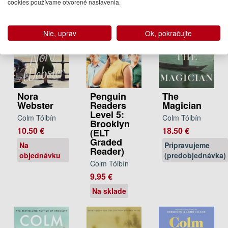
cookies používame otvorené nastavenia.
Nie, uprav
Ok, pokračujte
Nora
Penguin
The
Webster
Readers
Magician
Level 5:
Colm Tóibín
Colm Tóibín
Brooklyn
10.50 €
18.50 €
(ELT
Graded
Na
Pripravujeme
Reader)
objednávku
(predobjednávka)
Colm Tóibín
9.95 €
Na sklade