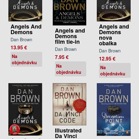
Angels and
Angels And
Angels and
Demons
Demons
Demons
nova
Dan Brown
film tie-in
obalka
13.95 €
Dan Brown
Dan Brown
Na
7.95 €
12.95 €
objednávku
Na
Na
objednávku
objednávku
Illustrated
Da Vinci