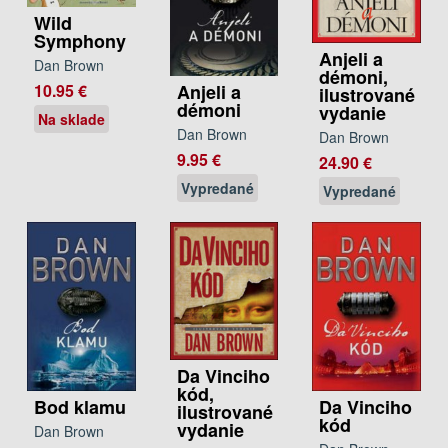
Wild
Symphony
Anjeli a
Dan Brown
démoni,
10.95 €
Anjeli a
ilustrované
démoni
vydanie
Na sklade
Dan Brown
Dan Brown
9.95 €
24.90 €
Vypredané
Vypredané
Da Vinciho
kód,
Bod klamu
Da Vinciho
ilustrované
kód
vydanie
Dan Brown