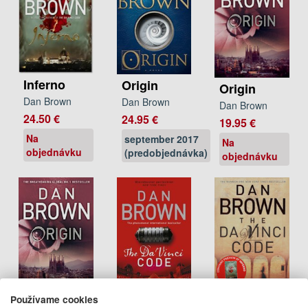
Inferno
Origin
Origin
Dan Brown
Dan Brown
Dan Brown
24.50 €
24.95 €
19.95 €
Na
september 2017
Na
objednávku
(predobjednávka)
objednávku
Používame cookies
Da Vinci
Origin
The Da