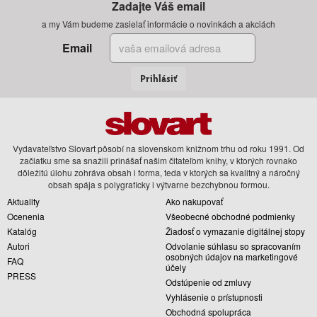
Zadajte Váš email
a my Vám budeme zasielať informácie o novinkách a akciách
Email
Prihlásiť
Vydavateľstvo Slovart pôsobí na slovenskom knižnom trhu od roku 1991. Od
začiatku sme sa snažili prinášať našim čitateľom knihy, v ktorých rovnako
dôležitú úlohu zohráva obsah i forma, teda v ktorých sa kvalitný a náročný
obsah spája s polygraficky i výtvarne bezchybnou formou.
Aktuality
Ako nakupovať
Ocenenia
Všeobecné obchodné podmienky
Katalóg
Žiadosť o vymazanie digitálnej stopy
Autori
Odvolanie súhlasu so spracovaním
osobných údajov na marketingové
FAQ
účely
PRESS
Odstúpenie od zmluvy
Vyhlásenie o prístupnosti
Obchodná spolupráca