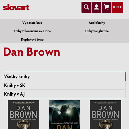
0.00 €
Vydavateľstvo
Audioknihy
Knihy v slovenčine a češtine
Knihy v angličtine
Doplnkový tovar
Dan Brown
Všetky knihy
Knihy v SK
Knihy v AJ