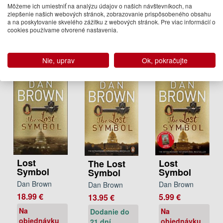
Code
Vinci Code
Môžeme ich umiestniť na analýzu údajov o našich návštevníkoch, na
Dan Brown
zlepšenie našich webových stránok, zobrazovanie prispôsobeného obsahu
Dan Brown
Dan Brown
13.95 €
a na poskytovanie skvelého zážitku z webových stránok. Pre viac informácií o
cookies používame otvorené nastavenia.
5.99 €
13.95 €
Dodanie do
Na
Dodanie do
21 dní
objednávku
21 dní
Nie, uprav
Ok, pokračujte
Lost
Lost
The Lost
Symbol
Symbol
Symbol
Dan Brown
Dan Brown
Dan Brown
18.99 €
5.99 €
13.95 €
Na
Na
Dodanie do
objednávku
objednávku
21 dní