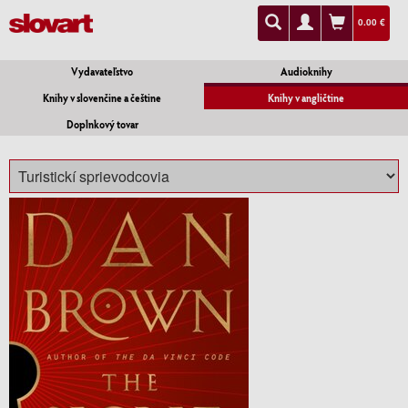
0.00 €
Vydavateľstvo
Audioknihy
Knihy v slovenčine a češtine
Knihy v angličtine
Doplnkový tovar