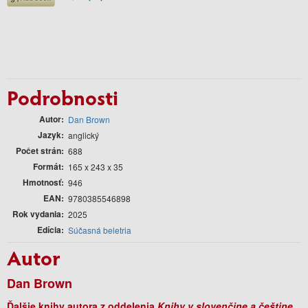
Podrobnosti
Autor
Dan Brown
Jazyk
anglický
Počet strán
688
Formát
165 x 243 x 35
Hmotnosť
946
EAN
9780385546898
Rok vydania
2025
Edícia
Súčasná beletria
Autor
Dan Brown
Ďalšie knihy autora z oddelenia
Knihy v slovenčine a češtine