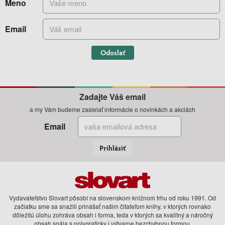
Meno
Email
Odoslať
Zadajte Váš email
a my Vám budeme zasielať informácie o novinkách a akciách
Email
Prihlásiť
Vydavateľstvo Slovart pôsobí na slovenskom knižnom trhu od roku 1991. Od
začiatku sme sa snažili prinášať našim čitateľom knihy, v ktorých rovnako
dôležitú úlohu zohráva obsah i forma, teda v ktorých sa kvalitný a náročný
obsah spája s polygraficky i výtvarne bezchybnou formou.