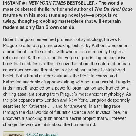
INSTANT #1
NEW YORK TIMES
BESTSELLER • The world’s
most celebrated thriller writer and author of
The Da Vinci Code
returns with his most stunning novel yet—a propulsive,
twisty, thought-provoking masterpiece that will entertain
readers as only Dan Brown can do.
Robert Langdon, esteemed professor of symbology, travels to
Prague to attend a groundbreaking lecture by Katherine Solomon—
a prominent noetic scientist with whom he has recently begun a
relationship. Katherine is on the verge of publishing an explosive
book that contains startling discoveries about the nature of human
consciousness and threatens to disrupt centuries of established
belief. But a brutal murder catapults the trip into chaos, and
Katherine suddenly disappears along with her manuscript. Langdon
finds himself targeted by a powerful organization and hunted by a
chilling assailant sprung from Prague’s most ancient mythology. As
the plot expands into London and New York, Langdon desperately
searches for Katherine . . . and for answers. In a thrilling race
through the dual worlds of futuristic science and mystical lore, he
uncovers a shocking truth about a secret project that will forever
change the way we think about the human mind.