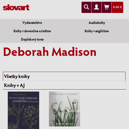
0.00 €
Vydavateľstvo
Audioknihy
Knihy v slovenčine a češtine
Knihy v angličtine
Doplnkový tovar
Deborah Madison
Všetky knihy
Knihy v AJ