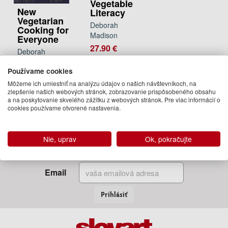
Vegetable
New
Literacy
Vegetarian
Deborah
Cooking for
Madison
Everyone
27.90 €
Deborah
Madison
Na
Používame cookies
objednávku
28.50 €
Môžeme ich umiestniť na analýzu údajov o našich návštevníkoch, na
Na
zlepšenie našich webových stránok, zobrazovanie prispôsobeného obsahu
objednávku
a na poskytovanie skvelého zážitku z webových stránok. Pre viac informácií o
cookies používame otvorené nastavenia.
Nie, uprav
Ok, pokračujte
Zadajte Váš email
a my Vám budeme zasielať informácie o novinkách a akciách
Email
Prihlásiť