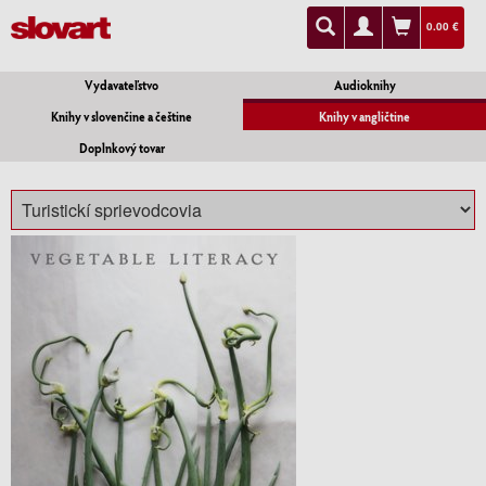
0.00 €
Vydavateľstvo
Audioknihy
Knihy v slovenčine a češtine
Knihy v angličtine
Doplnkový tovar