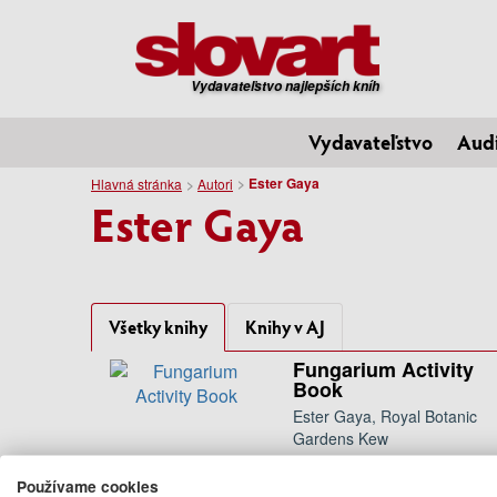
Vydavateľstvo najlepších kníh
Vydavateľstvo
Aud
Ester Gaya
Hlavná stránka
Autori
Ester Gaya
Všetky knihy
Knihy v AJ
Fungarium Activity
Book
Ester Gaya, Royal Botanic
Gardens Kew
Following the incredible
Fungarium, best-selling illustrator
Používame cookies