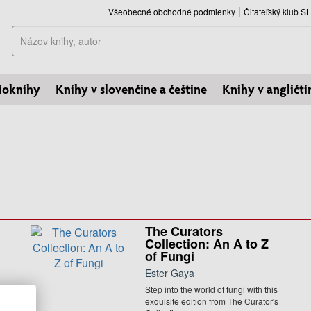
Všeobecné obchodné podmienky
Čitateľský klub 
Hľadať
ioknihy
Knihy v slovenčine a češtine
Knihy v angličti
The Curators
Collection: An A to Z
of Fungi
Ester Gaya
Step into the world of fungi with this
exquisite edition from The Curator's