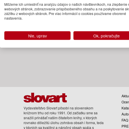
Katie Scott returns with a deluxe ..
Môžeme ich umiestniť na analýzu údajov o našich návštevníkoch, na zlepšenie 
13.95 €
webových stránok, zobrazovanie prispôsobeného obsahu a na poskytovanie sk
zážitku z webových stránok. Pre viac informácií o cookies používame otvorené
26.09.2024
nastavenia.
(predobjednávka)
Nie, uprav
Ok, pokračujte
Aktua
Oce
Vydavateľstvo Slovart pôsobí na slovenskom
Kata
knižnom trhu od roku 1991. Od začiatku sme sa
Auto
snažili prinášať našim čitateľom knihy, v ktorých
FAQ
rovnako dôležitú úlohu zohráva obsah i forma, teda
PRE
v ktorých sa kvalitný a náročný obsah spája s