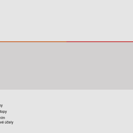
ky
stopy
ním
vé účely