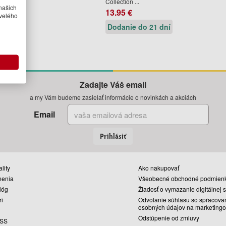
Collection ...
.
našich
13.95 €
velého
Dodanie do 21 dní
Zadajte Váš email
a my Vám budeme zasielať informácie o novinkách a akciách
Email
Prihlásiť
lity
Ako nakupovať
nenia
Všeobecné obchodné podmien
lóg
Žiadosť o vymazanie digitálnej 
ri
Odvolanie súhlasu so spracova
osobných údajov na marketingo
Odstúpenie od zmluvy
SS