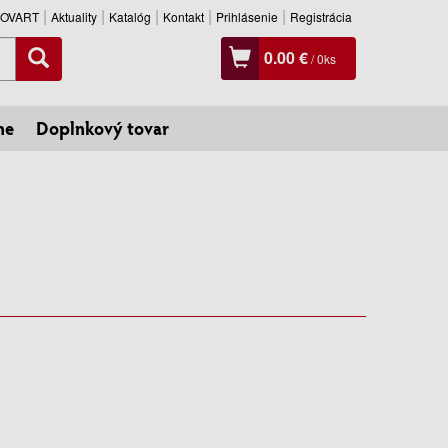
SLOVART
Aktuality
Katalóg
Kontakt
Prihlásenie
Registrácia
0.00 €
/
0
ks
ne
Doplnkový tovar