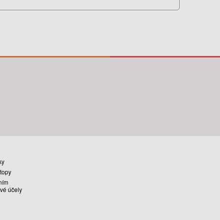
ky
stopy
ním
vé účely