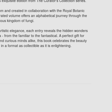
is exquisite edition from The Curator's Collection series.
um
and created in collaboration with the Royal Botanic
strated volume offers an alphabetical journey through the
ious kingdom of fungi.
 artistic elegance, each entry reveals the hidden wonders
from the familiar to the fantastical. A perfect gift for
and curious minds alike, this book celebrates the beauty
in a format as collectible as it is enlightening.