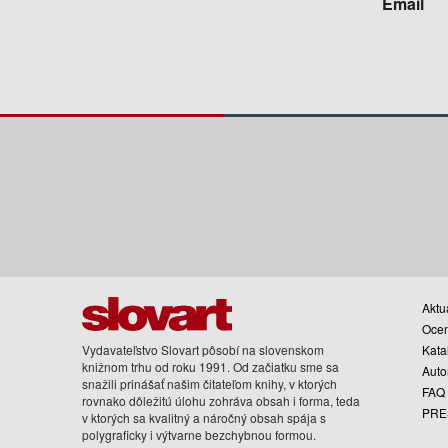
Email
Aktua
Oce
Vydavateľstvo Slovart pôsobí na slovenskom
Kata
knižnom trhu od roku 1991. Od začiatku sme sa
Auto
snažili prinášať našim čitateľom knihy, v ktorých
FAQ
rovnako dôležitú úlohu zohráva obsah i forma, teda
PRE
v ktorých sa kvalitný a náročný obsah spája s
polygraficky i výtvarne bezchybnou formou.