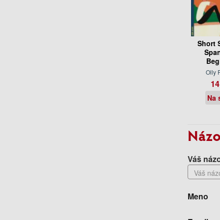
Short 
Span
Beg
Olly 
14
Na 
Názo
Váš názo
Meno