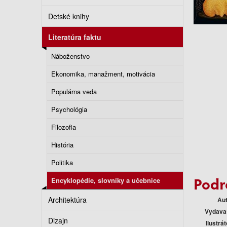
Detské knihy
Literatúra faktu
Náboženstvo
Ekonomika, manažment, motivácia
Populárna veda
Psychológia
Filozofia
História
Politika
Podr
Encyklopédie, slovníky a učebnice
Architektúra
Au
Vydava
Dizajn
Ilustrát