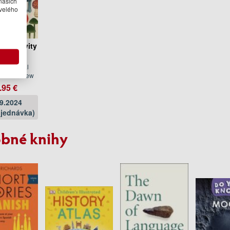
našich
velého
um Activity
ook
aya, Royal
Gardens Kew
.95 €
09.2024
jednávka)
bné knihy