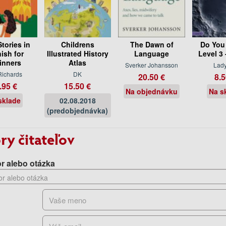
Stories in
Childrens
The Dawn of
Do You
ish for
Illustrated History
Language
Level 3
inners
Atlas
Sverker Johansson
Lady
Richards
DK
20.50 €
8.5
.95 €
15.50 €
Na objednávku
Na s
sklade
02.08.2018
(predobjednávka)
ry čitateľov
r alebo otázka