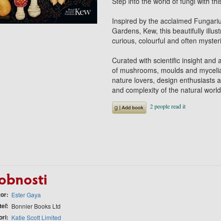
Step into the world of fungi with th
Inspired by the acclaimed
Fungari
Gardens, Kew, this beautifully illu
curious, colourful and often myster
Curated with scientific insight and
of mushrooms, moulds and mycelia - 
nature lovers, design enthusiasts 
and complexity of the natural world 
obnosti
tor
Ester Gaya
teľ
Bonnier Books Ltd
ori
Katie Scott Limited