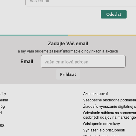
Odoslať
Zadajte Váš email
a my Vám budeme zasielať informácie o novinkách a akciách
Email
Prihlásiť
lity
Ako nakupovať
nenia
Všeobecné obchodné podmien
lóg
Žiadosť o vymazanie digitálnej 
ri
Odvolanie súhlasu so spracova
osobných údajov na marketingo
Odstúpenie od zmluvy
SS
Vyhlásenie o prístupnosti