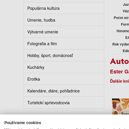
Jaz
Populárna kultúra
Väz
Počet st
Umenie, hudba
Form
Hmotno
Výtvarné umenie
E
Fotografia a film
Rok vyda
Edí
Hobby, šport, domácnosť
Auto
Kuchárky
Ester G
Erotika
Ďalšie kn
Kalendáre, diáre, pohľadnice
Turistickí sprievodcovia
Používame cookies