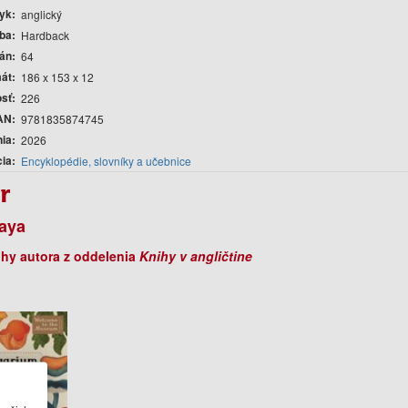
yk
anglický
ba
Hardback
rán
64
át
186 x 153 x 12
sť
226
AN
9781835874745
nia
2026
cia
Encyklopédie, slovníky a učebnice
r
aya
ihy autora z oddelenia
Knihy v angličtine