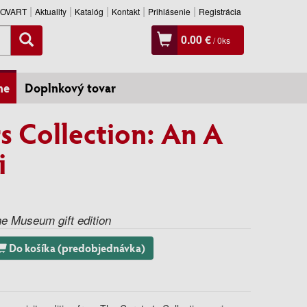
SLOVART
Aktuality
Katalóg
Kontakt
Prihlásenie
Registrácia
0.00 €
/
0
ks
ne
Doplnkový tovar
s Collection: An A
i
e Museum gift edition
Do košíka (predobjednávka)