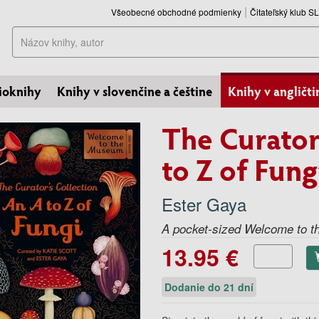
Všeobecné obchodné podmienky
Čitateľský klub 
Hľadať
ioknihy
Knihy v slovenčine a češtine
Knihy v angličti
The Curator
to Z of Fung
Ester Gaya
A pocket-sized Welcome to th
13.95 €
Dodanie do 21 dní