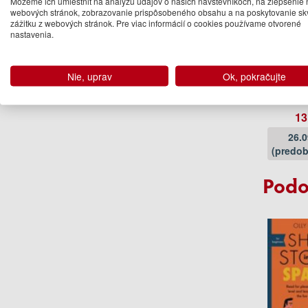
Môžeme ich umiestniť na analýzu údajov o našich návštevníkoch, na zlepšenie 
webových stránok, zobrazovanie prispôsobeného obsahu a na poskytovanie sk
zážitku z webových stránok. Pre viac informácií o cookies používame otvorené
nastavenia.
Fungari
B
Nie, uprav
Ok, pokračujte
Ester G
Botanic 
13
26.
(predob
Podo