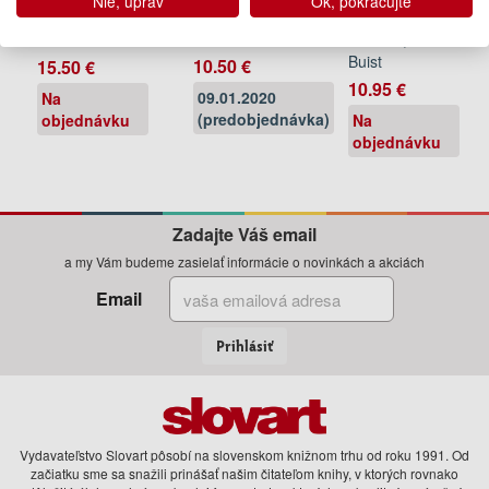
Nie, uprav
Ok, pokračujte
Graeme
Graeme
Graeme
Simsion
Simsion
Simsion, Anne
Buist
10.50 €
15.50 €
10.95 €
09.01.2020
Na
(predobjednávka)
objednávku
Na
objednávku
Zadajte Váš email
a my Vám budeme zasielať informácie o novinkách a akciách
Email
Prihlásiť
Vydavateľstvo Slovart pôsobí na slovenskom knižnom trhu od roku 1991. Od
začiatku sme sa snažili prinášať našim čitateľom knihy, v ktorých rovnako