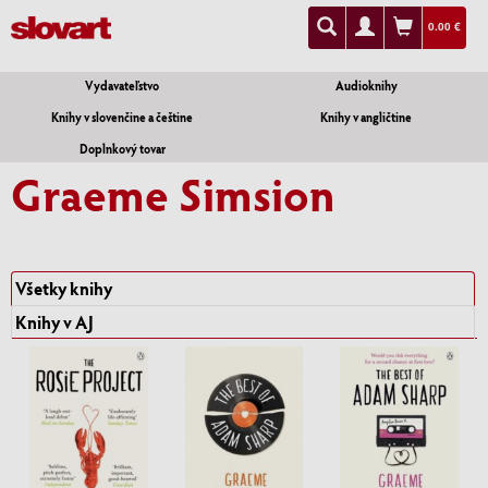
0.00 €
Vydavateľstvo
Audioknihy
Knihy v slovenčine a češtine
Knihy v angličtine
Doplnkový tovar
Graeme Simsion
Všetky knihy
Knihy v AJ