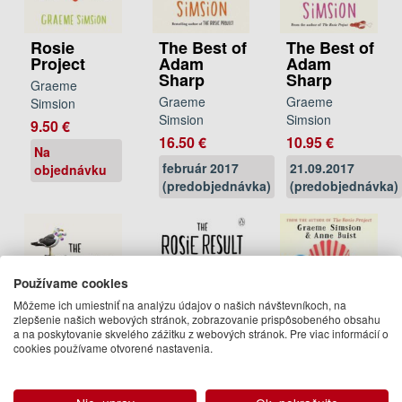
Rosie
The Best of
The Best of
Project
Adam
Adam
Sharp
Sharp
Graeme
Graeme
Graeme
Simsion
Simsion
Simsion
9.50 €
16.50 €
10.95 €
Na
február 2017
21.09.2017
objednávku
(predobjednávka)
(predobjednávka)
Používame cookies
Môžeme ich umiestniť na analýzu údajov o našich návštevníkoch, na
zlepšenie našich webových stránok, zobrazovanie prispôsobeného obsahu
a na poskytovanie skvelého zážitku z webových stránok. Pre viac informácií o
cookies používame otvorené nastavenia.
The Rosie
The Rosie
Two Steps
Result
Result
Forward