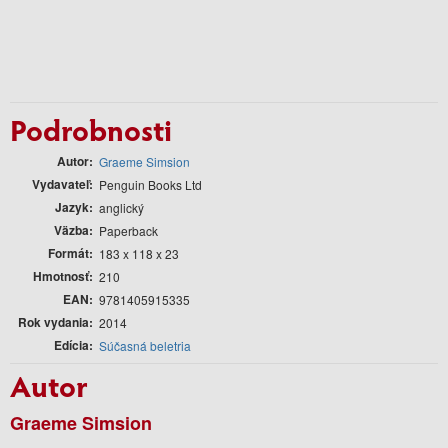
Podrobnosti
Autor
Graeme Simsion
Vydavateľ
Penguin Books Ltd
Jazyk
anglický
Väzba
Paperback
Formát
183 x 118 x 23
Hmotnosť
210
EAN
9781405915335
Rok vydania
2014
Edícia
Súčasná beletria
Autor
Graeme Simsion