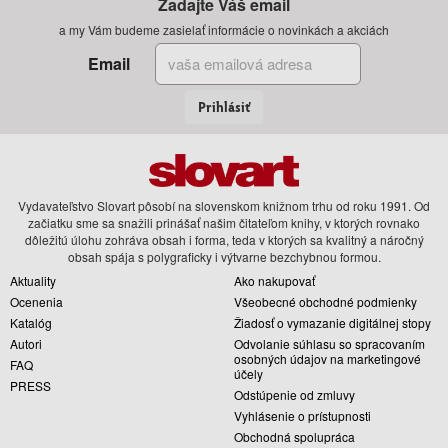
Zadajte Váš email
a my Vám budeme zasielať informácie o novinkách a akciách
Email
Prihlásiť
Vydavateľstvo Slovart pôsobí na slovenskom knižnom trhu od roku 1991. Od
začiatku sme sa snažili prinášať našim čitateľom knihy, v ktorých rovnako
dôležitú úlohu zohráva obsah i forma, teda v ktorých sa kvalitný a náročný
obsah spája s polygraficky i výtvarne bezchybnou formou.
Aktuality
Ako nakupovať
Ocenenia
Všeobecné obchodné podmienky
Katalóg
Žiadosť o vymazanie digitálnej stopy
Autori
Odvolanie súhlasu so spracovaním
osobných údajov na marketingové
FAQ
účely
PRESS
Odstúpenie od zmluvy
Vyhlásenie o prístupnosti
Obchodná spolupráca