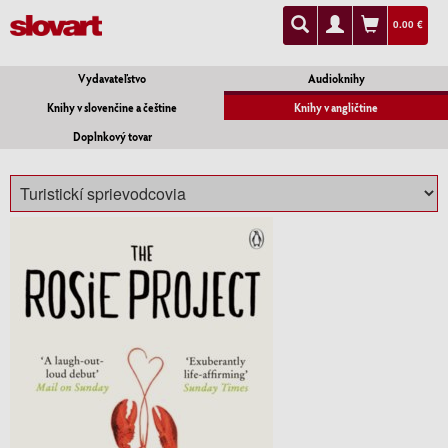
0.00 €
Vydavateľstvo
Audioknihy
Knihy v slovenčine a češtine
Knihy v angličtine
Doplnkový tovar