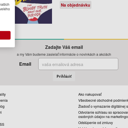
našich
Na objednávku
velého
Zadajte Váš email
a my Vám budeme zasielať informácie o novinkách a akciách
Email
Prihlásiť
lity
Ako nakupovať
nenia
Všeobecné obchodné podmien
lóg
Žiadosť o vymazanie digitálnej 
ri
Odvolanie súhlasu so spracova
osobných údajov na marketingo
Odstúpenie od zmluvy
SS