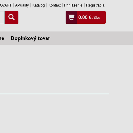
SLOVART
Aktuality
Katalóg
Kontakt
Prihlásenie
Registrácia
0.00 €
/
0
ks
ne
Doplnkový tovar