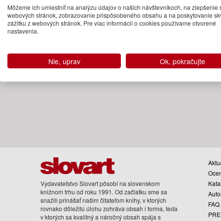
(predobjednávka)
Môžeme ich umiestniť na analýzu údajov o našich návštevníkoch, na zlepšenie 
webových stránok, zobrazovanie prispôsobeného obsahu a na poskytovanie sk
zážitku z webových stránok. Pre viac informácií o cookies používame otvorené
nastavenia.
Nie, uprav
Ok, pokračujte
Aktua
Oce
Vydavateľstvo Slovart pôsobí na slovenskom
Kata
knižnom trhu od roku 1991. Od začiatku sme sa
Auto
snažili prinášať našim čitateľom knihy, v ktorých
FAQ
rovnako dôležitú úlohu zohráva obsah i forma, teda
PRE
v ktorých sa kvalitný a náročný obsah spája s