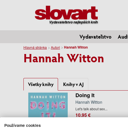
Vydavateľstvo najlepších kníh
Vydavateľstvo
Aud
Hannah Witton
Hlavná stránka
Autori
Hannah Witton
Všetky knihy
Knihy v AJ
Doing It
Hannah Witton
Let's talk about sex...
10.95 €
06.04.2017
Používame cookies