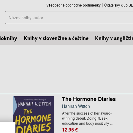
Všeobecné obchodné podmienky
Čitateľský klub 
Hľadať
ioknihy
Knihy v slovenčine a češtine
Knihy v angličti
The Hormone Diaries
Hannah Witton
After the success of her award-
winning debut, Doing It!, sex
education and body positivity ...
12.95 €