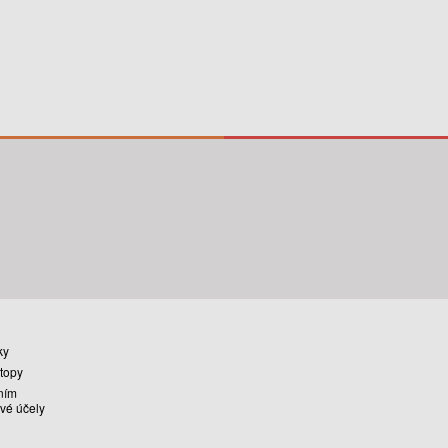
ky
stopy
ním
vé účely