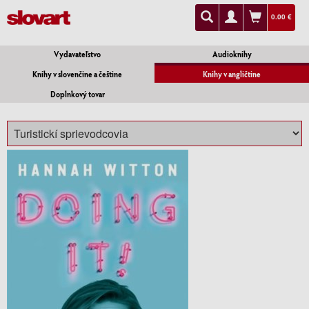
0.00 €
Vydavateľstvo
Audioknihy
Knihy v slovenčine a češtine
Knihy v angličtine
Doplnkový tovar