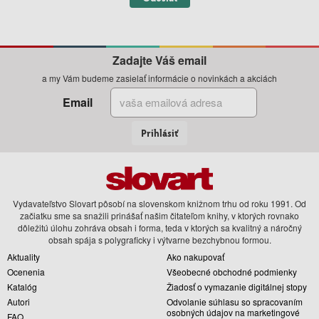
Zadajte Váš email
a my Vám budeme zasielať informácie o novinkách a akciách
Email
Prihlásiť
Vydavateľstvo Slovart pôsobí na slovenskom knižnom trhu od roku 1991. Od
začiatku sme sa snažili prinášať našim čitateľom knihy, v ktorých rovnako
dôležitú úlohu zohráva obsah i forma, teda v ktorých sa kvalitný a náročný
obsah spája s polygraficky i výtvarne bezchybnou formou.
Aktuality
Ako nakupovať
Ocenenia
Všeobecné obchodné podmienky
Katalóg
Žiadosť o vymazanie digitálnej stopy
Autori
Odvolanie súhlasu so spracovaním
osobných údajov na marketingové
FAQ