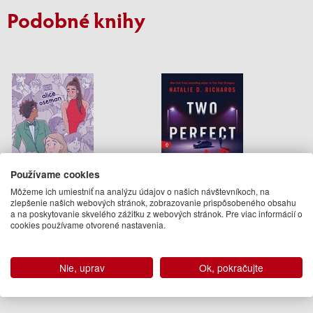
Podobné knihy
Používame cookies
Môžeme ich umiestniť na analýzu údajov o našich návštevníkoch, na
zlepšenie našich webových stránok, zobrazovanie prispôsobeného obsahu
Loveless
Two Perfect Lies
a na poskytovanie skvelého zážitku z webových stránok. Pre viac informácií o
cookies používame otvorené nastavenia.
Alice Oseman
Natalie D. Richards
13.95 €
14.95 €
Nie, uprav
Ok, pokračujte
Na sklade
Na sklade