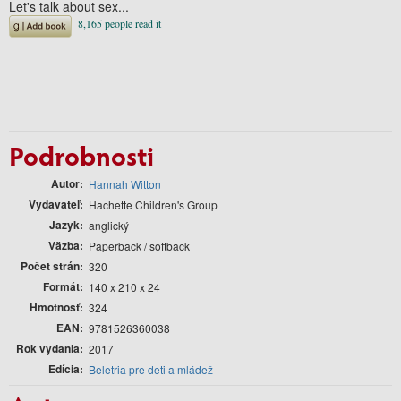
Let's talk about sex...
Podrobnosti
Autor
Hannah Witton
Vydavateľ
Hachette Children's Group
Jazyk
anglický
Väzba
Paperback / softback
Počet strán
320
Formát
140 x 210 x 24
Hmotnosť
324
EAN
9781526360038
Rok vydania
2017
Edícia
Beletria pre deti a mládež