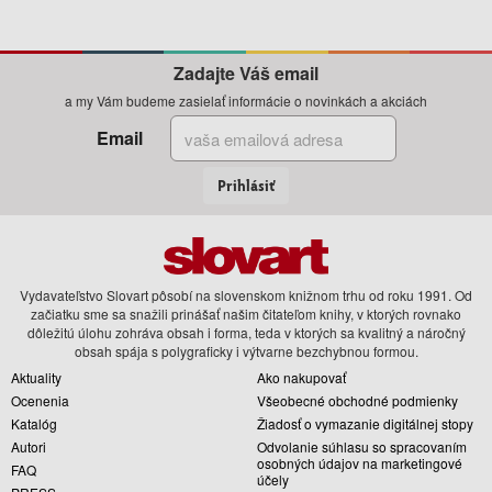
Zadajte Váš email
a my Vám budeme zasielať informácie o novinkách a akciách
Email
Prihlásiť
Vydavateľstvo Slovart pôsobí na slovenskom knižnom trhu od roku 1991. Od
začiatku sme sa snažili prinášať našim čitateľom knihy, v ktorých rovnako
dôležitú úlohu zohráva obsah i forma, teda v ktorých sa kvalitný a náročný
obsah spája s polygraficky i výtvarne bezchybnou formou.
Aktuality
Ako nakupovať
Ocenenia
Všeobecné obchodné podmienky
Katalóg
Žiadosť o vymazanie digitálnej stopy
Autori
Odvolanie súhlasu so spracovaním
osobných údajov na marketingové
FAQ
účely