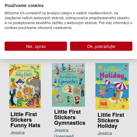
Sticker
Stickers
Používame cookies
Book
Farm
Jessica
Easter
Greenwell
Môžeme ich umiestniť na analýzu údajov o našich návštevníkoch, na
Jessica
Bunnies
zlepšenie našich webových stránok, zobrazovanie prispôsobeného obsahu
13.50 €
Greenwell
a na poskytovanie skvelého zážitku z webových stránok. Pre viac informácií o
Jessica
8.50 €
cookies používame otvorené nastavenia.
09.01.2020
Greenwell
(predobjednávka)
Na sklade
7.95 €
Nie, uprav
Ok, pokračujte
Na
objednávku
Little First
Little First
Little First
Stickers
Stickers
Stickers
Gymnastics
Funny Hats
Holiday
Jessica
Jessica
Jessica
Greenwell