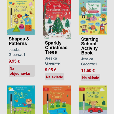
Shapes &
Starting
Sparkly
Patterns
School
Christmas
Activity
Jessica
Trees
Book
Greenwell
Jessica
Jessica
9.95 €
Greenwell
Greenwell
Na
9.95 €
11.50 €
objednávku
Na sklade
Na sklade