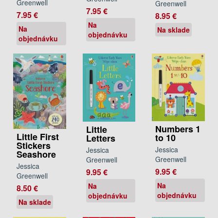
Greenwell
Greenwell
7.95 €
7.95 €
8.95 €
Na
Na
Na sklade
objednávku
objednávku
Numbers 1
Little
Little First
to 10
Letters
Stickers
Jessica
Jessica
Seashore
Greenwell
Greenwell
Jessica
9.95 €
9.95 €
Greenwell
Na
Na
8.50 €
objednávku
objednávku
Na sklade