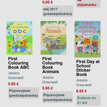
9.95 €
objednávku
máj 2017
(predobjednávka)
First
First
First Day at
Colouring
Colouring
School
Book ABC
Book
Sticker
Animals
Jessica
Book
Jessica
Greenwell
Jessica
Greenwell
5.95 €
Greenwell
5.95 €
Pripravujeme
8.95 €
Pripravujeme
(predobjednávka)
Dodanie do
(predobjednávka)
21 dní