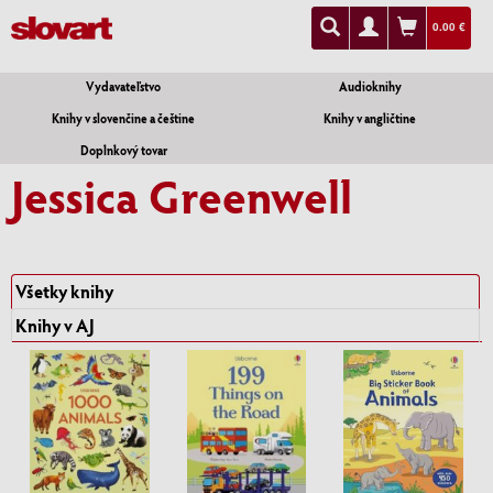
0.00 €
Vydavateľstvo
Audioknihy
Knihy v slovenčine a češtine
Knihy v angličtine
Doplnkový tovar
Jessica Greenwell
Všetky knihy
Knihy v AJ