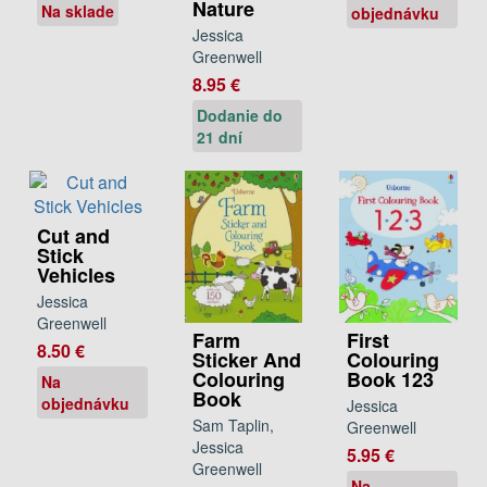
Nature
Na sklade
objednávku
Jessica
Greenwell
8.95 €
Dodanie do
21 dní
Cut and
Stick
Vehicles
Jessica
Greenwell
Farm
First
8.50 €
Sticker And
Colouring
Colouring
Book 123
Na
Book
objednávku
Jessica
Sam Taplin,
Greenwell
Jessica
5.95 €
Greenwell
Na