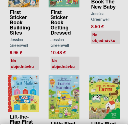
Book The
New Baby
First
First
Jessica
Sticker
Sticker
Greenwell
Book
Book
8.50 €
Building
Getting
Sites
Dressed
Na
Jessica
Jessica
objednávku
Greenwell
Greenwell
8.95 €
10.48 €
Na
Na
objednávku
objednávku
Lift-the-
Flap First
Little First
Little First
Maths