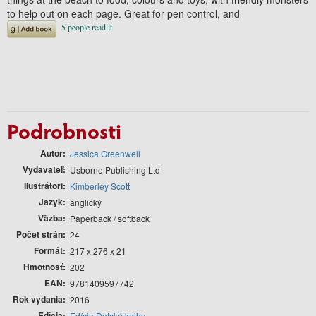
to help out on each page. Great for pen control, and
Podrobnosti
Autor
Jessica Greenwell
Vydavateľ
Usborne Publishing Ltd
Ilustrátori
Kimberley Scott
Jazyk
anglický
Väzba
Paperback / softback
Počet strán
24
Formát
217 x 276 x 21
Hmotnosť
202
EAN
9781409597742
Rok vydania
2016
Edícia
Edícia Detské knihy