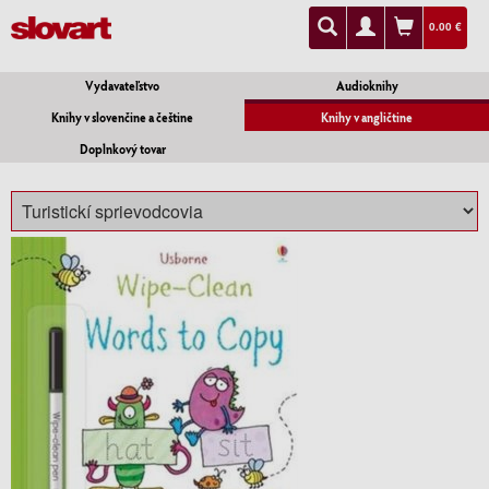
0.00 €
Vydavateľstvo
Audioknihy
Knihy v slovenčine a češtine
Knihy v angličtine
Doplnkový tovar