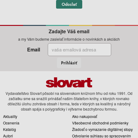
Odoslať
Zadajte Váš email
a my Vám budeme zasielať informácie o novinkách a akciách
Email
Prihlásiť
Vydavateľstvo Slovart pôsobí na slovenskom knižnom trhu od roku 1991. Od
začiatku sme sa snažili prinášať našim čitateľom knihy, v ktorých rovnako
dôležitú úlohu zohráva obsah i forma, teda v ktorých sa kvalitný a náročný
obsah spája s polygraficky i výtvarne bezchybnou formou.
Aktuality
Ako nakupovať
Ocenenia
Všeobecné obchodné podmienky
Katalóg
Žiadosť o vymazanie digitálnej stopy
Autori
Odvolanie súhlasu so spracovaním