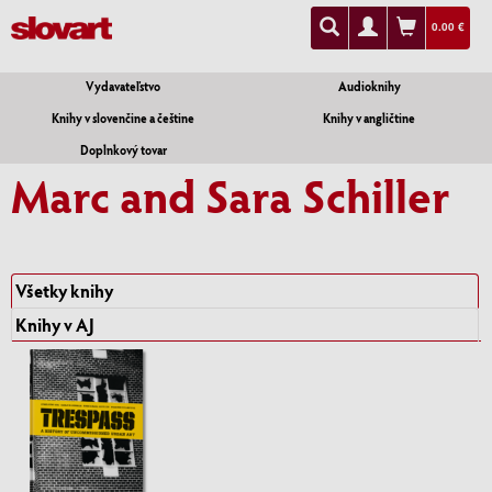
0.00 €
Vydavateľstvo
Audioknihy
Knihy v slovenčine a češtine
Knihy v angličtine
Doplnkový tovar
Marc and Sara Schiller
Všetky knihy
Knihy v AJ