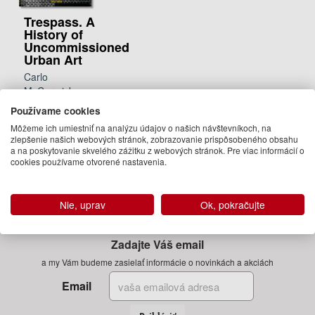
Trespass. A
History of
Uncommissioned
Urban Art
Carlo
McCormick,
Marc and Sara
Používame cookies
Schiller, Ethel
Môžeme ich umiestniť na analýzu údajov o našich návštevníkoch, na
Seno
zlepšenie našich webových stránok, zobrazovanie prispôsobeného obsahu
24.95 €
a na poskytovanie skvelého zážitku z webových stránok. Pre viac informácií o
cookies používame otvorené nastavenia.
Na
objednávku
Nie, uprav
Ok, pokračujte
Zadajte Váš email
a my Vám budeme zasielať informácie o novinkách a akciách
Email