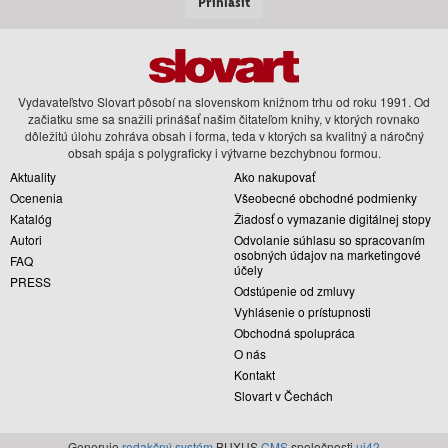
Prihlásiť
Vydavateľstvo Slovart pôsobí na slovenskom knižnom trhu od roku 1991. Od
začiatku sme sa snažili prinášať našim čitateľom knihy, v ktorých rovnako
dôležitú úlohu zohráva obsah i forma, teda v ktorých sa kvalitný a náročný
obsah spája s polygraficky i výtvarne bezchybnou formou.
Aktuality
Ako nakupovať
Ocenenia
Všeobecné obchodné podmienky
Katalóg
Žiadosť o vymazanie digitálnej stopy
Autori
Odvolanie súhlasu so spracovaním
osobných údajov na marketingové
FAQ
účely
PRESS
Odstúpenie od zmluvy
Vyhlásenie o prístupnosti
Obchodná spolupráca
O nás
Kontakt
Slovart v Čechách
Generuje
redakčný systém
BUXUS
CMS
spoločnosti
ui42