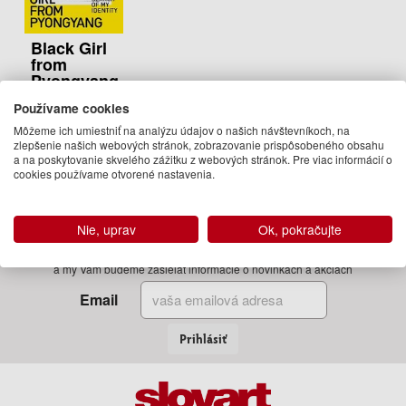
Black Girl
from
Pyongyang
Monica Macias
Používame cookies
16.95 €
Môžeme ich umiestniť na analýzu údajov o našich návštevníkoch, na
zlepšenie našich webových stránok, zobrazovanie prispôsobeného obsahu
Na
a na poskytovanie skvelého zážitku z webových stránok. Pre viac informácií o
objednávku
cookies používame otvorené nastavenia.
Nie, uprav
Ok, pokračujte
Zadajte Váš email
a my Vám budeme zasielať informácie o novinkách a akciách
Email
Prihlásiť