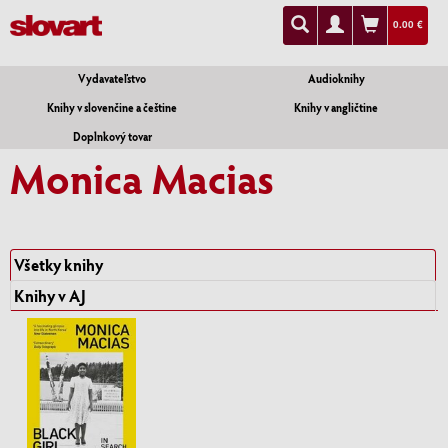
0.00 €
Vydavateľstvo
Audioknihy
Knihy v slovenčine a češtine
Knihy v angličtine
Doplnkový tovar
Monica Macias
Všetky knihy
Knihy v AJ