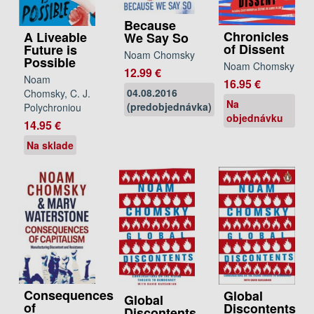
Because
Chronicles
A Liveable
We Say So
of Dissent
Future is
Noam Chomsky
Possible
Noam Chomsky
12.99 €
Noam
16.95 €
04.08.2016
Chomsky, C. J.
Na
(predobjednávka)
Polychroniou
objednávku
14.95 €
Na sklade
Consequences
Global
Global
of
Discontents
Discontents