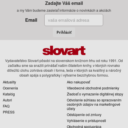
Zadajte Váš email
a my Vám budeme zasielať informácie o novinkách a akciách
Email
Prihlásiť
Vydavateľstvo Slovart pôsobí na slovenskom knižnom trhu od roku 1991. Od
začiatku sme sa snažili prinášať našim čitateľom knihy, v ktorých rovnako
dôležitú úlohu zohráva obsah i forma, teda v ktorých sa kvalitný a náročný
obsah spája s polygraficky i výtvarne bezchybnou formou.
Aktuality
Ako nakupovať
Ocenenia
Všeobecné obchodné podmienky
Katalóg
Žiadosť o vymazanie digitálnej stopy
Autori
Odvolanie súhlasu so spracovaním
osobných údajov na marketingové
FAQ
účely
PRESS
Odstúpenie od zmluvy
Vyhlásenie o prístupnosti
Obchodná spolupráca