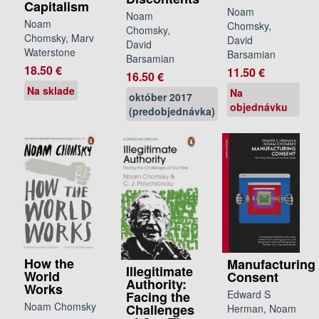
Capitalism
Noam
Noam
Noam
Chomsky,
Chomsky,
Chomsky, Marv
David
David
Waterstone
Barsamian
Barsamian
18.50 €
11.50 €
16.50 €
Na sklade
Na
október 2017
objednávku
(predobjednávka)
How the
Manufacturing
Illegitimate
World
Consent
Authority:
Works
Edward S
Facing the
Noam Chomsky
Challenges
Herman, Noam