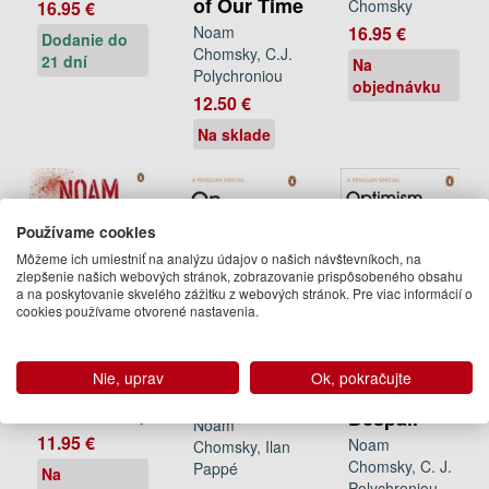
of Our Time
Chomsky
16.95 €
Noam
16.95 €
Dodanie do
Chomsky, C.J.
21 dní
Na
Polychroniou
objednávku
12.50 €
Na sklade
Používame cookies
Môžeme ich umiestniť na analýzu údajov o našich návštevníkoch, na
zlepšenie našich webových stránok, zobrazovanie prispôsobeného obsahu
a na poskytovanie skvelého zážitku z webových stránok. Pre viac informácií o
cookies používame otvorené nastavenia.
Masters of
On
Optimism
Nie, uprav
Ok, pokračujte
Mankind
Palestine
Over
Noam Chomsky
Despair
Noam
11.95 €
Noam
Chomsky, Ilan
Chomsky, C. J.
Pappé
Na
Polychroniou