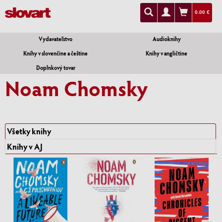
0.00 €
Vydavateľstvo
Audioknihy
Knihy v slovenčine a češtine
Knihy v angličtine
Doplnkový tovar
Noam Chomsky
Všetky knihy
Knihy v AJ