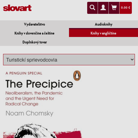
0.00 €
Vydavateľstvo
Audioknihy
Knihy v slovenčine a češtine
Knihy v angličtine
Doplnkový tovar