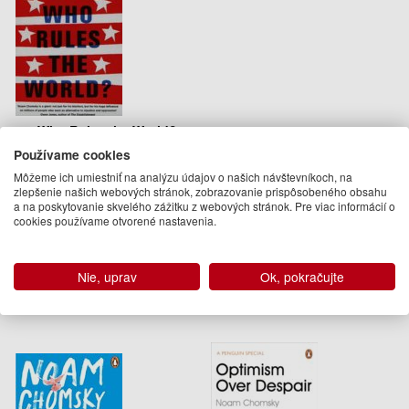
Who Rules the World?
Používame cookies
Noam Chomsky
Môžeme ich umiestniť na analýzu údajov o našich návštevníkoch, na
14.50 €
zlepšenie našich webových stránok, zobrazovanie prispôsobeného obsahu
a na poskytovanie skvelého zážitku z webových stránok. Pre viac informácií o
Na objednávku
cookies používame otvorené nastavenia.
C. J. Polychroniou
Nie, uprav
Ok, pokračujte
Ďalšie knihy autora z oddelenia
Knihy v angličtine