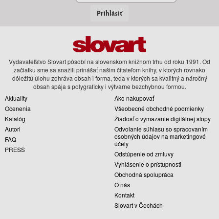
Prihlásiť
Vydavateľstvo Slovart pôsobí na slovenskom knižnom trhu od roku 1991. Od
začiatku sme sa snažili prinášať našim čitateľom knihy, v ktorých rovnako
dôležitú úlohu zohráva obsah i forma, teda v ktorých sa kvalitný a náročný
obsah spája s polygraficky i výtvarne bezchybnou formou.
Aktuality
Ako nakupovať
Ocenenia
Všeobecné obchodné podmienky
Katalóg
Žiadosť o vymazanie digitálnej stopy
Autori
Odvolanie súhlasu so spracovaním
osobných údajov na marketingové
FAQ
účely
PRESS
Odstúpenie od zmluvy
Vyhlásenie o prístupnosti
Obchodná spolupráca
O nás
Kontakt
Slovart v Čechách