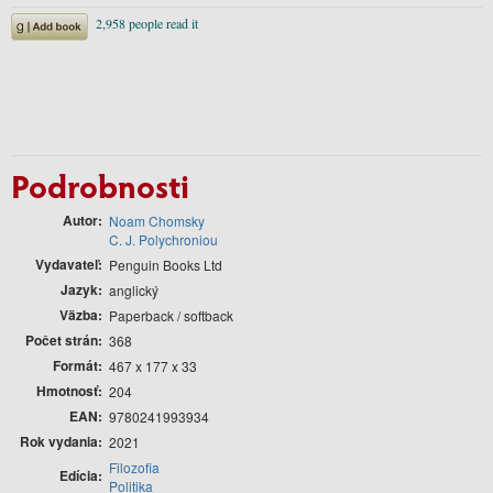
Podrobnosti
Autor
Noam Chomsky
C. J. Polychroniou
Vydavateľ
Penguin Books Ltd
Jazyk
anglický
Väzba
Paperback / softback
Počet strán
368
Formát
467 x 177 x 33
Hmotnosť
204
EAN
9780241993934
Rok vydania
2021
Filozofia
Edícia
Politika