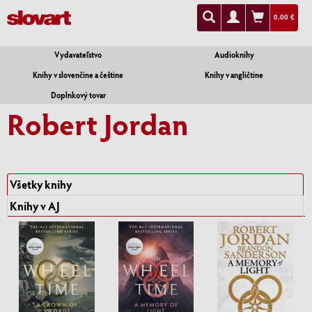
0.00 €
Vydavateľstvo
Audioknihy
Knihy v slovenčine a češtine
Knihy v angličtine
Doplnkový tovar
Robert Jordan
Všetky knihy
Knihy v AJ