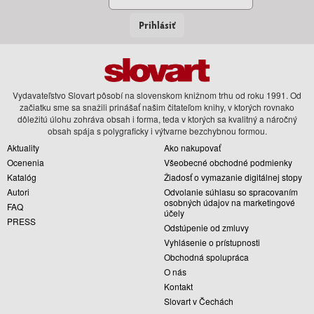
Prihlásiť
Vydavateľstvo Slovart pôsobí na slovenskom knižnom trhu od roku 1991. Od
začiatku sme sa snažili prinášať našim čitateľom knihy, v ktorých rovnako
dôležitú úlohu zohráva obsah i forma, teda v ktorých sa kvalitný a náročný
obsah spája s polygraficky i výtvarne bezchybnou formou.
Aktuality
Ako nakupovať
Ocenenia
Všeobecné obchodné podmienky
Katalóg
Žiadosť o vymazanie digitálnej stopy
Autori
Odvolanie súhlasu so spracovaním
osobných údajov na marketingové
FAQ
účely
PRESS
Odstúpenie od zmluvy
Vyhlásenie o prístupnosti
Obchodná spolupráca
O nás
Kontakt
Slovart v Čechách