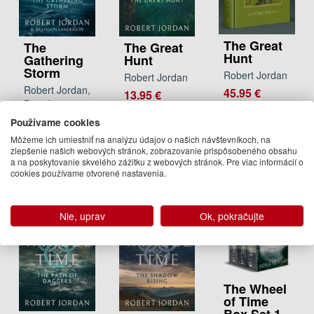
The Great
The
The Great
Hunt
Gathering
Hunt
Storm
Robert Jordan
Robert Jordan
Robert Jordan,
45.95 €
13.95 €
Brandon
Na sklade
Dodanie do
Sanderson
Používame cookies
21 dní
13.95 €
Môžeme ich umiestniť na analýzu údajov o našich návštevníkoch, na
zlepšenie našich webových stránok, zobrazovanie prispôsobeného obsahu
Na
a na poskytovanie skvelého zážitku z webových stránok. Pre viac informácií o
objednávku
cookies používame otvorené nastavenia.
Nie, uprav
Ok, pokračujte
The Wheel
of Time