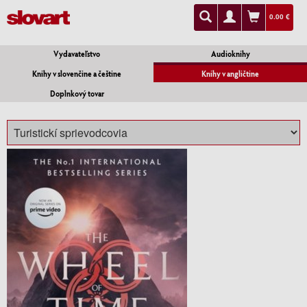
0.00 €
Vydavateľstvo
Audioknihy
Knihy v slovenčine a češtine
Knihy v angličtine
Doplnkový tovar