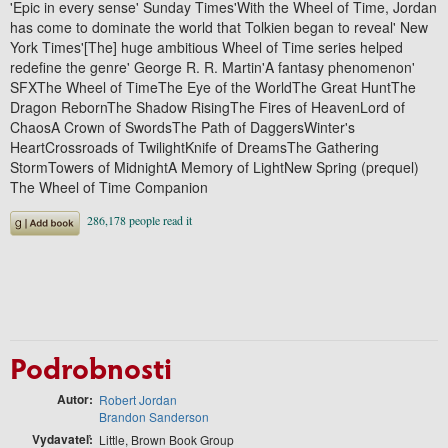
'Epic in every sense' Sunday Times'With the Wheel of Time, Jordan
has come to dominate the world that Tolkien began to reveal' New
York Times'[The] huge ambitious Wheel of Time series helped
redefine the genre' George R. R. Martin'A fantasy phenomenon'
SFXThe Wheel of TimeThe Eye of the WorldThe Great HuntThe
Dragon RebornThe Shadow RisingThe Fires of HeavenLord of
ChaosA Crown of SwordsThe Path of DaggersWinter's
HeartCrossroads of TwilightKnife of DreamsThe Gathering
StormTowers of MidnightA Memory of LightNew Spring (prequel)
The Wheel of Time Companion
Podrobnosti
Autor
Robert Jordan
Brandon Sanderson
Vydavateľ
Little, Brown Book Group