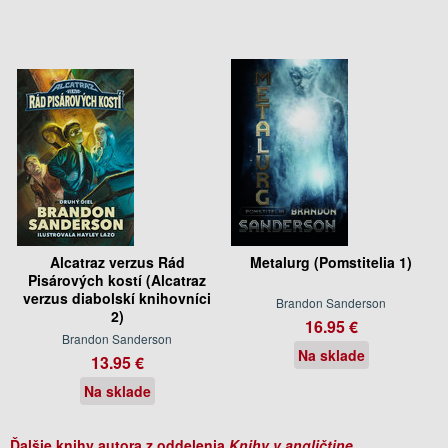
Alcatraz verzus Rád
Metalurg (Pomstitelia 1)
Pisárových kostí (Alcatraz
verzus diabolskí knihovníci
Brandon Sanderson
2)
16.95 €
Brandon Sanderson
Na sklade
13.95 €
Na sklade
Ďalšie knihy autora z oddelenia
Knihy v angličtine