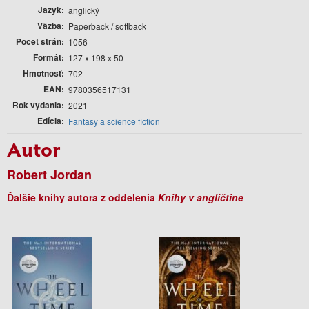
Jazyk
anglický
Väzba
Paperback / softback
Počet strán
1056
Formát
127 x 198 x 50
Hmotnosť
702
EAN
9780356517131
Rok vydania
2021
Edícia
Fantasy a science fiction
Autor
Robert Jordan
Ďalšie knihy autora z oddelenia
Knihy v angličtine