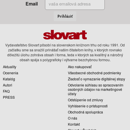
Email
Prihlásiť
Vydavateľstvo Slovart pôsobí na slovenskom knižnom trhu od roku 1991. Od
začiatku sme sa snažili prinášať našim čitateľom knihy, v ktorých rovnako
dôležitú úlohu zohráva obsah i forma, teda v ktorých sa kvalitný a náročný
obsah spája s polygraficky i výtvarne bezchybnou formou.
Aktuality
Ako nakupovať
Ocenenia
Všeobecné obchodné podmienky
Katalóg
Žiadosť o vymazanie digitálnej stopy
Autori
Odvolanie súhlasu so spracovaním
osobných údajov na marketingové
FAQ
účely
PRESS
Odstúpenie od zmluvy
Vyhlásenie o prístupnosti
Obchodná spolupráca
O nás
Kontakt