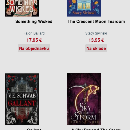
Something Wicked
The Crescent Moon Tearoom
Falon Ballard
Stacy Sivinski
17.95 €
13.95 €
Na objednávku
Na sklade
Gallant
A Sky Beyond The Storm