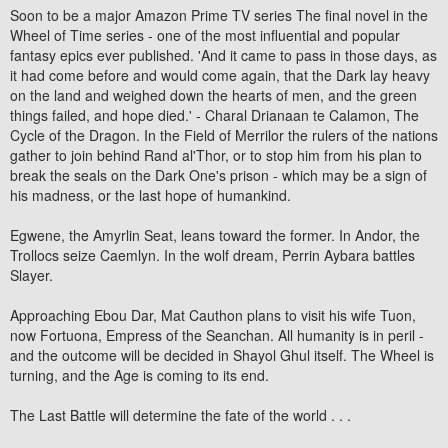
Soon to be a major Amazon Prime TV series The final novel in the
Wheel of Time series - one of the most influential and popular
fantasy epics ever published. 'And it came to pass in those days, as
it had come before and would come again, that the Dark lay heavy
on the land and weighed down the hearts of men, and the green
things failed, and hope died.' - Charal Drianaan te Calamon, The
Cycle of the Dragon. In the Field of Merrilor the rulers of the nations
gather to join behind Rand al'Thor, or to stop him from his plan to
break the seals on the Dark One's prison - which may be a sign of
his madness, or the last hope of humankind.
Egwene, the Amyrlin Seat, leans toward the former. In Andor, the
Trollocs seize Caemlyn. In the wolf dream, Perrin Aybara battles
Slayer.
Approaching Ebou Dar, Mat Cauthon plans to visit his wife Tuon,
now Fortuona, Empress of the Seanchan. All humanity is in peril -
and the outcome will be decided in Shayol Ghul itself. The Wheel is
turning, and the Age is coming to its end.
The Last Battle will determine the fate of the world . . .