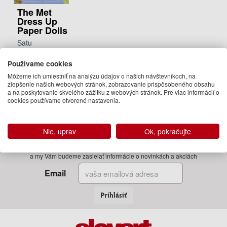
The Met
Dress Up
Paper Dolls
Satu
Hameenaho-
Fox
Používame cookies
21.95 €
Môžeme ich umiestniť na analýzu údajov o našich návštevníkoch, na
zlepšenie našich webových stránok, zobrazovanie prispôsobeného obsahu
Na
a na poskytovanie skvelého zážitku z webových stránok. Pre viac informácií o
objednávku
cookies používame otvorené nastavenia.
Nie, uprav
Ok, pokračujte
Zadajte Váš email
a my Vám budeme zasielať informácie o novinkách a akciách
Email
Prihlásiť