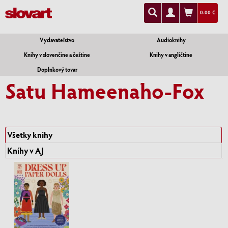
0.00 €
Vydavateľstvo
Audioknihy
Knihy v slovenčine a češtine
Knihy v angličtine
Doplnkový tovar
Satu Hameenaho-Fox
Všetky knihy
Knihy v AJ