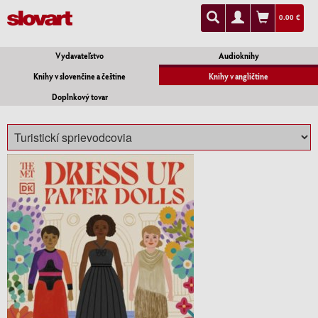
0.00 €
Vydavateľstvo
Audioknihy
Knihy v slovenčine a češtine
Knihy v angličtine
Doplnkový tovar