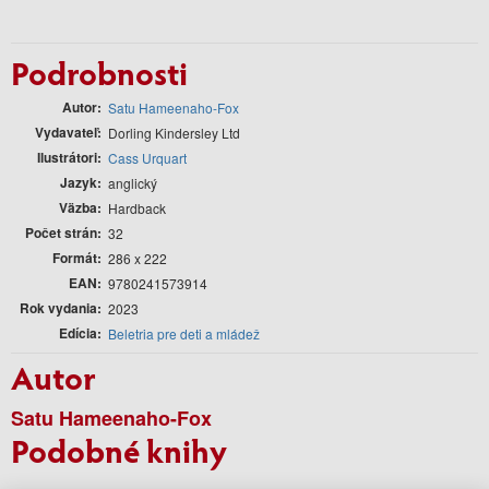
Podrobnosti
Autor
Satu Hameenaho-Fox
Vydavateľ
Dorling Kindersley Ltd
Ilustrátori
Cass Urquart
Jazyk
anglický
Väzba
Hardback
Počet strán
32
Formát
286 x 222
EAN
9780241573914
Rok vydania
2023
Edícia
Beletria pre deti a mládež
Autor
Satu Hameenaho-Fox
Podobné knihy