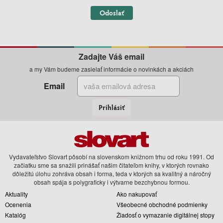
Odoslať
Zadajte Váš email
a my Vám budeme zasielať informácie o novinkách a akciách
Email
Prihlásiť
Vydavateľstvo Slovart pôsobí na slovenskom knižnom trhu od roku 1991. Od
začiatku sme sa snažili prinášať našim čitateľom knihy, v ktorých rovnako
dôležitú úlohu zohráva obsah i forma, teda v ktorých sa kvalitný a náročný
obsah spája s polygraficky i výtvarne bezchybnou formou.
Aktuality
Ako nakupovať
Ocenenia
Všeobecné obchodné podmienky
Katalóg
Žiadosť o vymazanie digitálnej stopy