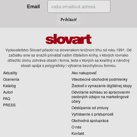
Email
Prihlásiť
Vydavateľstvo Slovart pôsobí na slovenskom knižnom trhu od roku 1991. Od
začiatku sme sa snažili prinášať našim čitateľom knihy, v ktorých rovnako
dôležitú úlohu zohráva obsah i forma, teda v ktorých sa kvalitný a náročný
obsah spája s polygraficky i výtvarne bezchybnou formou.
Aktuality
Ako nakupovať
Ocenenia
Všeobecné obchodné podmienky
Katalóg
Žiadosť o vymazanie digitálnej stopy
Autori
Odvolanie súhlasu so spracovaním
osobných údajov na marketingové
FAQ
účely
PRESS
Odstúpenie od zmluvy
Vyhlásenie o prístupnosti
Obchodná spolupráca
O nás
Kontakt