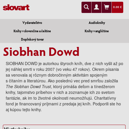
0.00 €
Vydavateľstvo
Audioknihy
Knihy v slovenčine a češtine
Knihy v angličtine
Doplnkový tovar
Siobhan Dowd
SIOBHAN DOWD je autorkou štyroch kníh, dve z nich vyšli až po
jej náhlej smrti v roku 2007 (vo veku 47 rokov). Okrem písania
sa venovala aj rôznym dobročinným aktivitám spojeným
s čítaním a literatúrou. Ako poslednú vec pred smrťou založila
The Siobhan Dowd Trust
, ktorý prináša deťom a tínedžerom
knihy, tajomstvo príbehov v nich a zoznamuje ich zo svetom
fantázie, ak im to životné okolnosti neumožňujú. Charitatívny
fond je financovaný príjmami z predaja jej kníh. Podporili ste ho
aj kúpou tejto knihy.