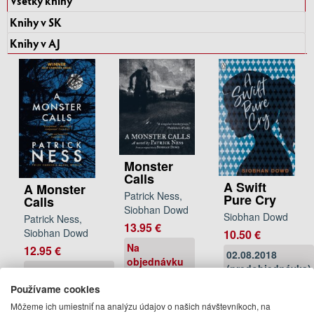
Všetky knihy
Knihy v SK
Knihy v AJ
Monster
Calls
A Swift
A Monster
Patrick Ness,
Pure Cry
Calls
Siobhan Dowd
Siobhan Dowd
Patrick Ness,
13.95 €
Siobhan Dowd
10.50 €
Na
12.95 €
02.08.2018
objednávku
(predobjednávka)
07.05.2015
(predobjednávka)
Používame cookies
Môžeme ich umiestniť na analýzu údajov o našich návštevníkoch, na