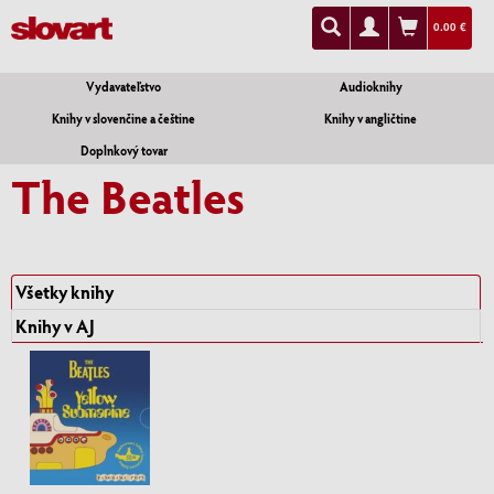
0.00 €
Vydavateľstvo
Audioknihy
Knihy v slovenčine a češtine
Knihy v angličtine
Doplnkový tovar
The Beatles
Všetky knihy
Knihy v AJ