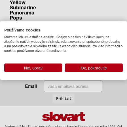
Yellow
Submarine
Panorama
Pops
The Beatles
Používame cookies
9.99 €
Môžeme ich umiestniť na analýzu údajov o našich návštevníkoch, na
07.06.2018
zlepšenie našich webových stránok, zobrazovanie prispôsobeného obsahu
(predobjednávka)
a na poskytovanie skvelého zážitku z webových stránok. Pre viac informácií o
cookies používame otvorené nastavenia.
Nie, uprav
Ok, pokračujte
Zadajte Váš email
a my Vám budeme zasielať informácie o novinkách a akciách
Email
Prihlásiť
Vydavateľstvo Slovart pôsobí na slovenskom knižnom trhu od roku 1991. Od