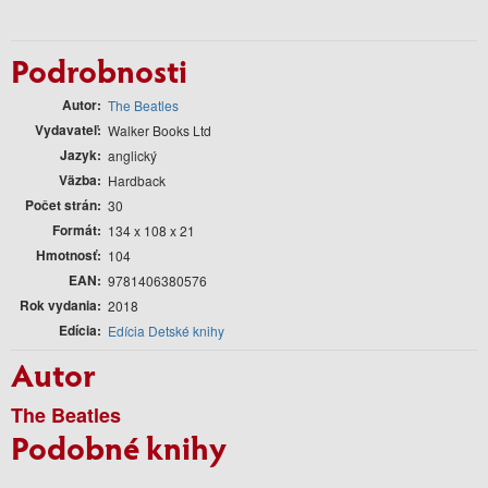
Podrobnosti
Autor
The Beatles
Vydavateľ
Walker Books Ltd
Jazyk
anglický
Väzba
Hardback
Počet strán
30
Formát
134 x 108 x 21
Hmotnosť
104
EAN
9781406380576
Rok vydania
2018
Edícia
Edícia Detské knihy
Autor
The Beatles
Podobné knihy