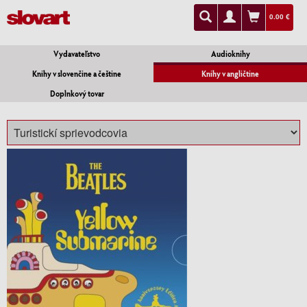
0.00 €
Vydavateľstvo
Audioknihy
Knihy v slovenčine a češtine
Knihy v angličtine
Doplnkový tovar