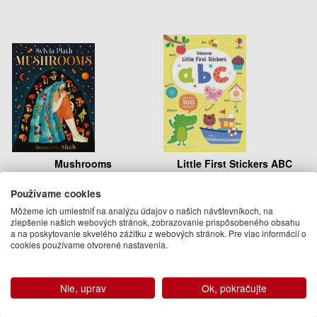
Mushrooms
Little First Stickers ABC
Používame cookies
Sylvia Plath
Felicity Brooks
21.95 €
7.95 €
Môžeme ich umiestniť na analýzu údajov o našich návštevníkoch, na
zlepšenie našich webových stránok, zobrazovanie prispôsobeného obsahu
24.09.2026
Pripravujeme
a na poskytovanie skvelého zážitku z webových stránok. Pre viac informácií o
(predobjednávka)
(predobjednávka)
cookies používame otvorené nastavenia.
Nie, uprav
Ok, pokračujte