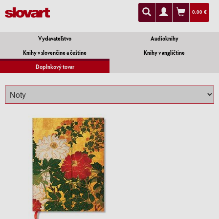
0.00 €
Vydavateľstvo
Audioknihy
Knihy v slovenčine a češtine
Knihy v angličtine
Doplnkový tovar