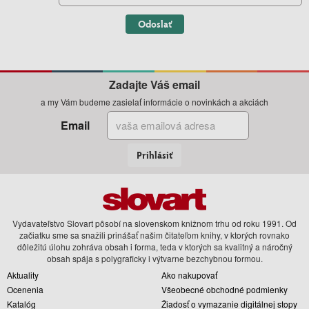
Odoslať
Zadajte Váš email
a my Vám budeme zasielať informácie o novinkách a akciách
Email
Prihlásiť
Vydavateľstvo Slovart pôsobí na slovenskom knižnom trhu od roku 1991. Od
začiatku sme sa snažili prinášať našim čitateľom knihy, v ktorých rovnako
dôležitú úlohu zohráva obsah i forma, teda v ktorých sa kvalitný a náročný
obsah spája s polygraficky i výtvarne bezchybnou formou.
Aktuality
Ako nakupovať
Ocenenia
Všeobecné obchodné podmienky
Katalóg
Žiadosť o vymazanie digitálnej stopy