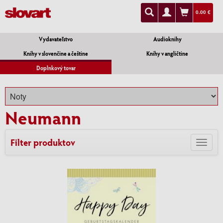
0.00 €
Vydavateľstvo
Audioknihy
Knihy v slovenčine a češtine
Knihy v angličtine
Doplnkový tovar
Neumann
Filter produktov
Toggl
navig