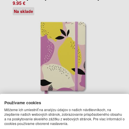
9.95 €
Na sklade
Používame cookies
Môžeme ich umiestniť na analýzu údajov o našich návštevníkoch, na
Lemons GreenJournal maly
zlepšenie našich webových stránok, zobrazovanie prispôsobeného obsahu
9.95 €
a na poskytovanie skvelého zážitku z webových stránok. Pre viac informácií o
cookies používame otvorené nastavenia.
Na sklade