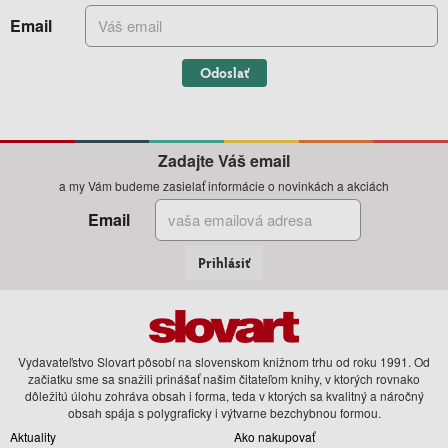
Email
Odoslať
Zadajte Váš email
a my Vám budeme zasielať informácie o novinkách a akciách
Email
Prihlásiť
Vydavateľstvo Slovart pôsobí na slovenskom knižnom trhu od roku 1991. Od
začiatku sme sa snažili prinášať našim čitateľom knihy, v ktorých rovnako
dôležitú úlohu zohráva obsah i forma, teda v ktorých sa kvalitný a náročný
obsah spája s polygraficky i výtvarne bezchybnou formou.
Aktuality
Ako nakupovať