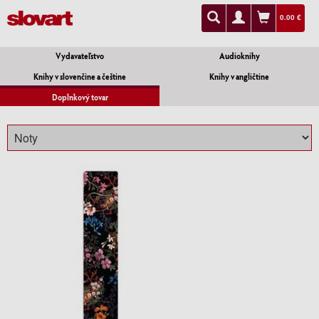
0.00 €
Vydavateľstvo
Audioknihy
Knihy v slovenčine a češtine
Knihy v angličtine
Doplnkový tovar