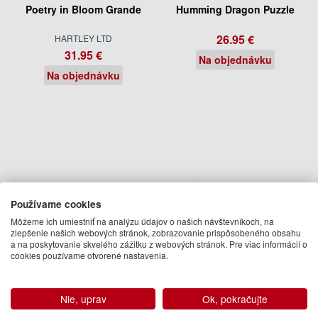
Poetry in Bloom Grande
Humming Dragon Puzzle
26.95 €
HARTLEY LTD
31.95 €
Na objednávku
Na objednávku
Používame cookies
Môžeme ich umiestniť na analýzu údajov o našich návštevníkoch, na
zlepšenie našich webových stránok, zobrazovanie prispôsobeného obsahu
a na poskytovanie skvelého zážitku z webových stránok. Pre viac informácií o
cookies používame otvorené nastavenia.
Sunflowers Peračník
13.95 €
Nie, uprav
Ok, pokračujte
Na objednávku