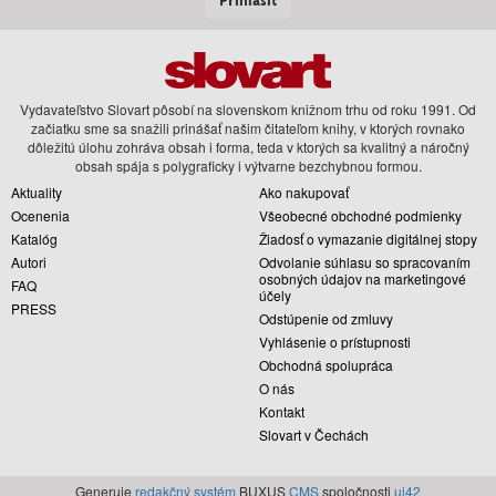
Vydavateľstvo Slovart pôsobí na slovenskom knižnom trhu od roku 1991. Od
začiatku sme sa snažili prinášať našim čitateľom knihy, v ktorých rovnako
dôležitú úlohu zohráva obsah i forma, teda v ktorých sa kvalitný a náročný
obsah spája s polygraficky i výtvarne bezchybnou formou.
Aktuality
Ako nakupovať
Ocenenia
Všeobecné obchodné podmienky
Katalóg
Žiadosť o vymazanie digitálnej stopy
Autori
Odvolanie súhlasu so spracovaním
osobných údajov na marketingové
FAQ
účely
PRESS
Odstúpenie od zmluvy
Vyhlásenie o prístupnosti
Obchodná spolupráca
O nás
Kontakt
Slovart v Čechách
Generuje
redakčný systém
BUXUS
CMS
spoločnosti
ui42