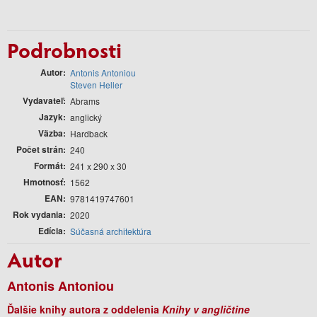
Podrobnosti
Autor
Antonis Antoniou
Steven Heller
Vydavateľ
Abrams
Jazyk
anglický
Väzba
Hardback
Počet strán
240
Formát
241 x 290 x 30
Hmotnosť
1562
EAN
9781419747601
Rok vydania
2020
Edícia
Súčasná architektúra
Autor
Antonis Antoniou
Ďalšie knihy autora z oddelenia
Knihy v angličtine