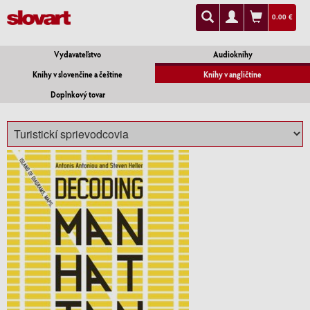
0.00 €
Vydavateľstvo
Audioknihy
Knihy v slovenčine a češtine
Knihy v angličtine
Doplnkový tovar