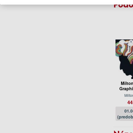
Podo
Milto
Graphi
Milto
44
01.
(predob