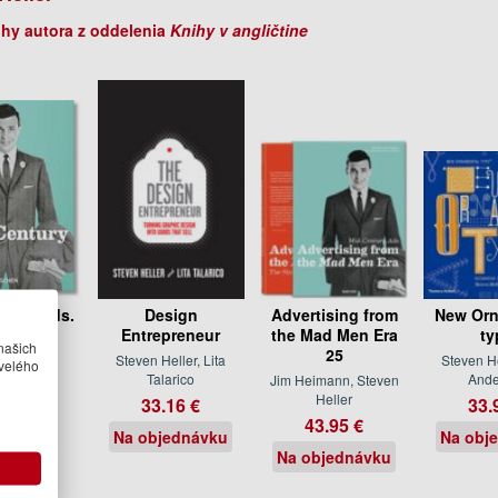
ihy autora z oddelenia
Knihy v angličtine
tury Ads.
Design
Advertising from
New Orn
th Ed
Entrepreneur
the Mad Men Era
ty
našich
25
n Heller
Steven Heller, Lita
Steven He
velého
Talarico
Ande
Jim Heimann, Steven
.50 €
Heller
33.16 €
33.
sklade
43.95 €
Na objednávku
Na obj
Na objednávku