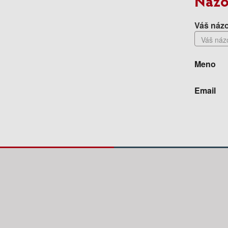
Názo
Váš názo
Meno
Email