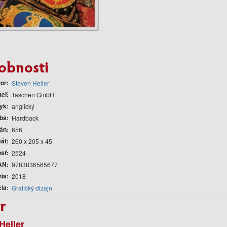
obnosti
tor
Steven Heller
teľ
Taschen GmbH
yk
anglický
ba
Hardback
rán
656
át
260 x 205 x 45
sť
2524
AN
9783836565677
nia
2018
cia
Grafický dizajn
r
Heller