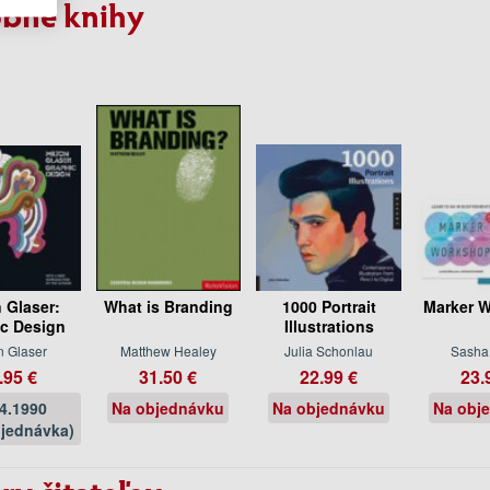
bné knihy
n Glaser:
What is Branding
1000 Portrait
Marker 
c Design
Illustrations
n Glaser
Matthew Healey
Julia Schonlau
Sasha
.95 €
31.50 €
22.99 €
23.
04.1990
Na objednávku
Na objednávku
Na obj
jednávka)