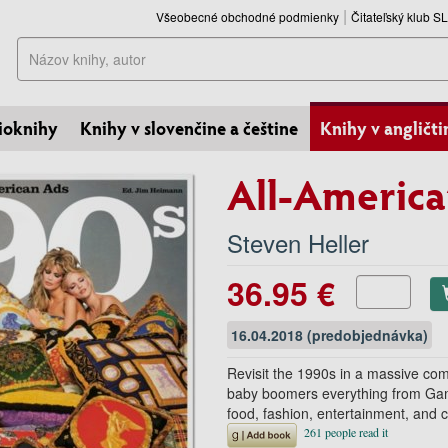
Všeobecné obchodné podmienky
Čitateľský klub 
Hľadať
ioknihy
Knihy v slovenčine a češtine
Knihy v angličti
All-America
Steven Heller
36.95 €
16.04.2018 (predobjednávka)
Revisit the 1990s in a massive co
baby boomers everything from Gam
food, fashion, entertainment, and 