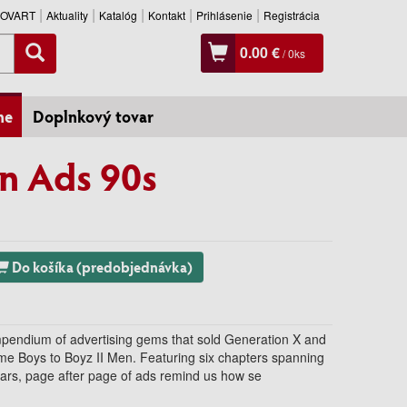
SLOVART
Aktuality
Katalóg
Kontakt
Prihlásenie
Registrácia
0.00 €
/
0
ks
ne
Doplnkový tovar
n Ads 90s
Do košíka (predobjednávka)
mpendium of advertising gems that sold Generation X and
e Boys to Boyz II Men. Featuring six chapters spanning
cars, page after page of ads remind us how se