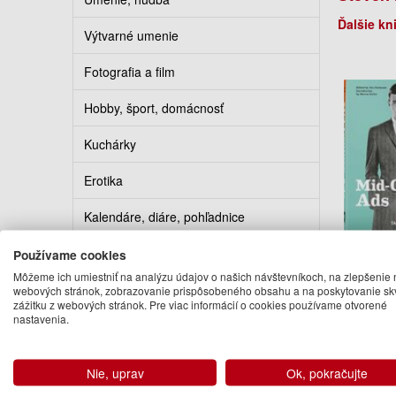
Ďalšie kn
Výtvarné umenie
Fotografia a film
Hobby, šport, domácnosť
Kuchárky
Erotika
Kalendáre, diáre, pohľadnice
Mid-Cen
Turistickí sprievodcovia
Používame cookies
40
Môžeme ich umiestniť na analýzu údajov o našich návštevníkoch, na zlepšenie 
Steve
webových stránok, zobrazovanie prispôsobeného obsahu a na poskytovanie sk
zážitku z webových stránok. Pre viac informácií o cookies používame otvorené
27
nastavenia.
Na 
Nie, uprav
Ok, pokračujte