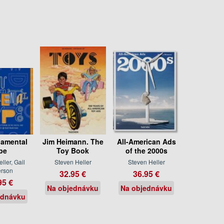
amental
Jim Heimann. The
All-American Ads
pe
Toy Book
of the 2000s
ller, Gail
Steven Heller
Steven Heller
rson
32.95 €
36.95 €
95 €
Na objednávku
Na objednávku
ednávku