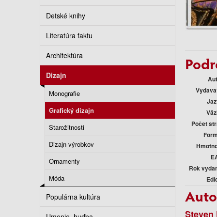
Detské knihy
Literatúra faktu
Architektúra
Podr
Dizajn
Au
Vydava
Monografie
Jaz
Grafický dizajn
Väz
Počet st
Starožitnosti
Form
Dizajn výrobkov
Hmotno
E
Ornamenty
Rok vyda
Móda
Edí
Auto
Populárna kultúra
Steven 
Umenie, hudba