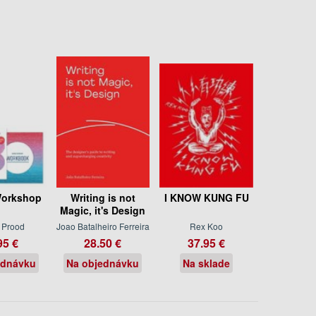
Workshop
Writing is not
I KNOW KUNG FU
Magic, it's Design
 Prood
Joao Batalheiro Ferreira
Rex Koo
95 €
28.50 €
37.95 €
ednávku
Na objednávku
Na sklade