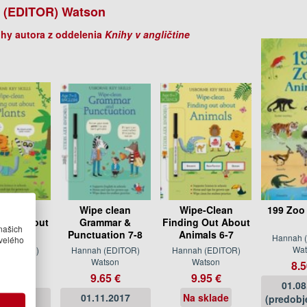
 (EDITOR) Watson
ihy autora z oddelenia
Knihy v angličtine
-Clean
Wipe clean
Wipe-Clean
199 Zoo
 Out About
Grammar &
Finding Out About
našich
nts 6-7
Punctuation 7-8
Animals 6-7
Hannah 
velého
Wat
 (EDITOR)
Hannah (EDITOR)
Hannah (EDITOR)
atson
Watson
Watson
8.5
95 €
9.65 €
9.95 €
01.08
04.2020
01.11.2017
Na sklade
(predobj