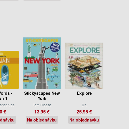
Words -
Stickyscapes New
Explore
ian 1
York
anet Kids
Tom Froese
DK
0 €
13.95 €
25.95 €
ednávku
Na objednávku
Na objednávku