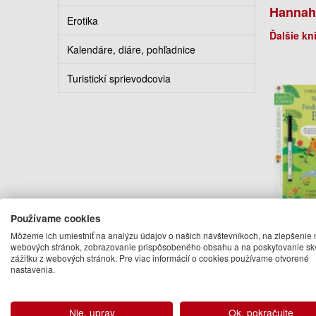
Hannah
Erotika
Ďalšie kn
Kalendáre, diáre, pohľadnice
Turistickí sprievodcovia
Wipe
Používame cookies
Finding
Môžeme ich umiestniť na analýzu údajov o našich návštevníkoch, na zlepšenie 
Pla
webových stránok, zobrazovanie prispôsobeného obsahu a na poskytovanie sk
Hannah
zážitku z webových stránok. Pre viac informácií o cookies používame otvorené
nastavenia.
W
9.
30.
Nie, uprav
Ok, pokračujte