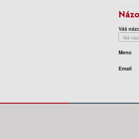
Názo
Váš názo
Meno
Email