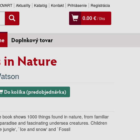
SLOVART
Aktuality
Katalóg
Kontakt
Prihlásenie
Registrácia
0.00 €
/
0
ks
ne
Doplnkový tovar
 in Nature
atson
Do košíka (predobjednávka)
nce book shows 1000 things found in nature, from familiar
f paradise and fascinating undersea creatures. Children
e jungle', `Ice and snow' and `Fossil