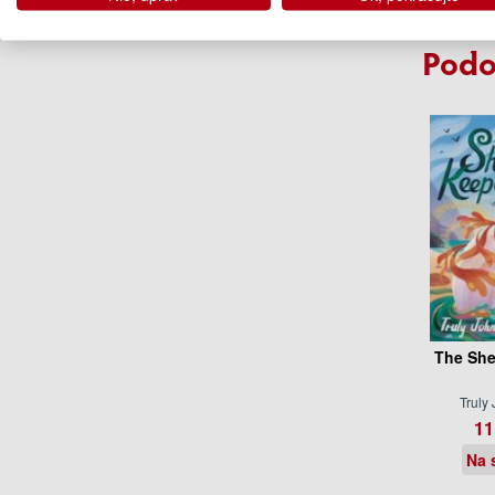
(predob
Podo
The She
Truly
11
Na 