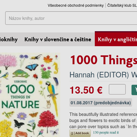
Všeobecné obchodné podmienky
Čitateľský klub 
Hľadať
ioknihy
Knihy v slovenčine a češtine
Knihy v angličti
1000 Things
Hannah (EDITOR) W
13.50 €
01.08.2017 (predobjednávka)
This beautifully illustrated refere
bugs and flowers to exotic birds o
can pore over topics such as `In th