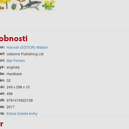
obnosti
tor
Hannah (EDITOR) Watson
teľ
Usborne Publishing Ltd
ori
Mar Ferrero
yk
anglický
ba
Hardback
rán
32
át
249 x 298 x 10
sť
498
AN
9781474922128
nia
2017
cia
Edícia Detské knihy
r