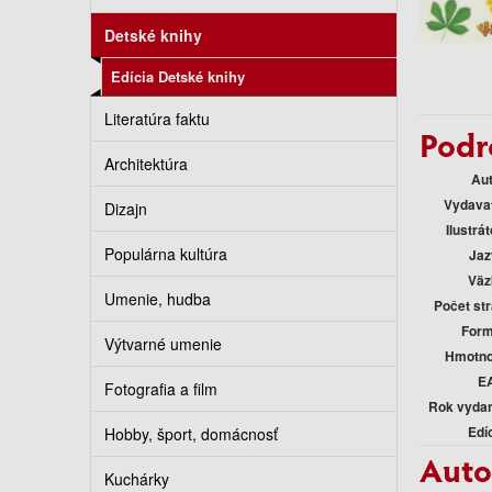
Detské knihy
Edícia Detské knihy
Literatúra faktu
Podr
Architektúra
Au
Vydava
Dizajn
Ilustrát
Populárna kultúra
Jaz
Väz
Umenie, hudba
Počet st
Form
Výtvarné umenie
Hmotno
E
Fotografia a film
Rok vyda
Edí
Hobby, šport, domácnosť
Auto
Kuchárky