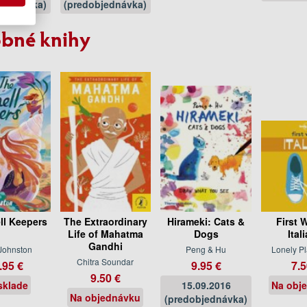
jednávka)
(predobjednávka)
bné knihy
ll Keepers
The Extraordinary
Hirameki: Cats &
First 
Life of Mahatma
Dogs
Ital
Gandhi
 Johnston
Peng & Hu
Lonely Pl
Chitra Soundar
.95 €
9.95 €
7.5
9.50 €
sklade
15.09.2016
Na obj
Na objednávku
(predobjednávka)